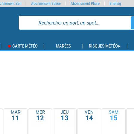
onnement Zen
Abonnement Balise
Abonnement Phare
Briefing
CARTE MÉTÉO
MARÉES
RISQUES MÉTÉO
MAR
MER
JEU
VEN
SAM
11
12
13
14
15