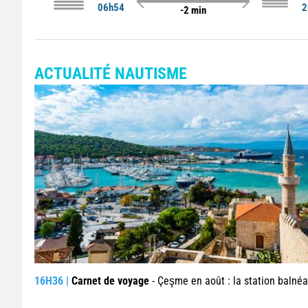
06h54
2
-2 min
ACTUALITÉ NAUTISME
16H36 |
Carnet de voyage
- Çeşme en août : la station balnéaire turque qui séduit jusque de l’a