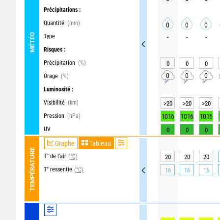
Précipitations :
Quantité
(mm)
0
0
0
MÉTÉO
Type
-
-
-
Risques :
Précipitation
(%)
0
0
0
0
0
0
Orage
(%)
Luminosité :
Visibilité
(km)
>20
>20
>20
Pression
(hPa)
1016
1016
1016
UV
0
0
0
Graphe
Tableau
TEMPÉRATURE
T° de l'air
(°C)
20
20
20
T° ressentie
(°C)
16
16
16