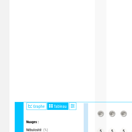
Graphe
Tableau
Nuages :
Nébulosité
(%)
5
5
5