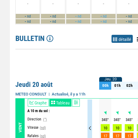
-
-
-
-
-
-
-
-
-
-
nd
nd
nd
nd
nd
-
-
-
-
-
nd
nd
nd
nd
nd
BULLETIN
détaillé
Jeu. 20
Jeu. 20
Jeudi 20 août
00h
01h
02h
00h
01h
02h
Actualisé, il y a 11h
Mise à jour imminente
METEO CONSULT
Graphe
Tableau
A 10 m du sol :
Direction
(°)
345
°
345
°
345
°
VENT
Vitesse
(nd)
10
10
10
Rafales
17
17
17
(nd)