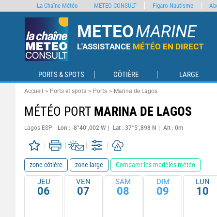
La Chaîne Météo
METEO CONSULT
Figaro Nautisme
Ab
METEO
MARINE
L'ASSISTANCE
MÉTÉO EN DIRECT
PORTS & SPOTS
CÔTIÈRE
LARGE
Accueil
Ports et spots
Ports
Marina de Lagos
MÉTÉO PORT
MARINA DE LAGOS
Lagos ESP
Lon : -8°40’,002 W
Lat : 37°5’,898 N
Alt : 0m
zone côtière
zone large
Comparer les modèles météo
JEU
VEN
SAM
DIM
LUN
06
07
08
09
10