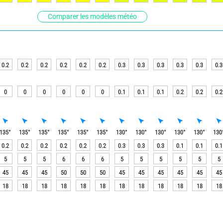
Comparer les modèles météo
0.2
0.2
0.2
0.2
0.2
0.2
0.3
0.3
0.3
0.3
0.3
0.3
0
0
0
0
0
0
0.1
0.1
0.1
0.2
0.2
0.2
135
°
135
°
135
°
135
°
135
°
135
°
130
°
130
°
130
°
130
°
130
°
130
0.2
0.2
0.2
0.2
0.2
0.2
0.3
0.3
0.3
0.1
0.1
0.1
5
5
5
6
6
6
5
5
5
5
5
5
45
45
45
50
50
50
45
45
45
45
45
45
18
18
18
18
18
18
18
18
18
18
18
18