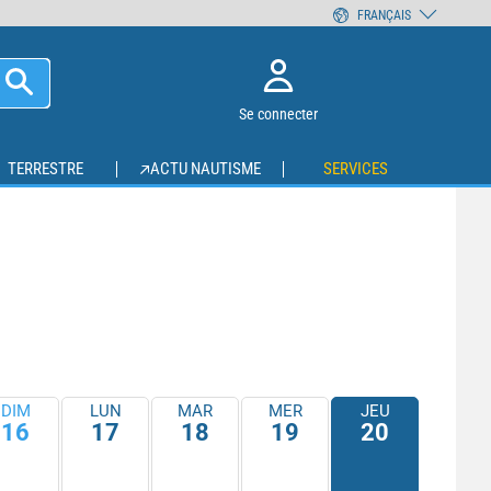
FRANÇAIS
Se connecter
TERRESTRE
ACTU NAUTISME
SERVICES
DIM
LUN
MAR
MER
JEU
16
17
18
19
20