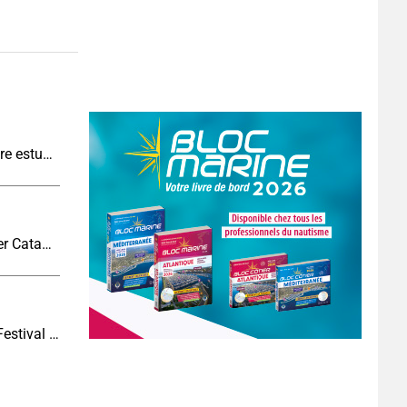
Pêche à l’anguille : une tradition qui se perd entre estuaires et nuit tombée
6 questions à Damien Dion, directeur d’Outremer Catamarans
Le slow nautisme s'invite au Cannes Yachting Festival : une autre façon de naviguer prend le large