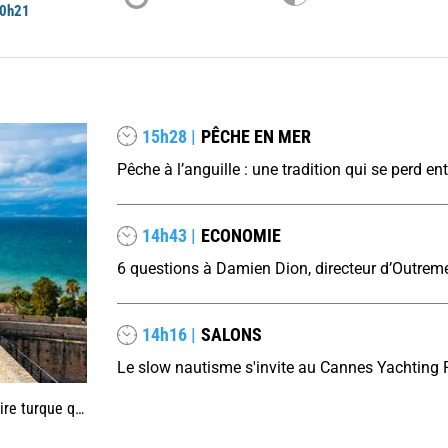
0h21
15h28 |
PÊCHE EN MER
14h43 |
ECONOMIE
14h16 |
SALONS
utre côté de la mer Égée