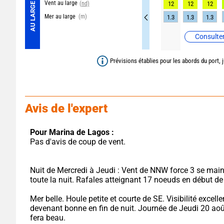
Vent au large
(nd)
12
12
12
AU LARGE
Mer au large
(m)
1.3
1.3
1.3
Consulter
Prévisions établies pour les abords du port, 
Avis de l'expert
Pour Marina de Lagos :
Pas d'avis de coup de vent.
Nuit de Mercredi à Jeudi : Vent de NNW force 3 se main
toute la nuit. Rafales atteignant 17 noeuds en début de 
Mer belle. Houle petite et courte de SE. Visibilité excellen
devenant bonne en fin de nuit. Journée de Jeudi 20 août :
fera beau.