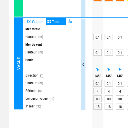
Graphe
Tableau
Mer totale
Hauteur
(m)
0.1
0.1
0.1
Mer du vent
Hauteur
(m)
0.1
0.1
0.1
VAGUE
Houle
Direction
(°)
145
°
145
°
145
°
Hauteur
(m)
0.1
0.1
0.1
Période
(s)
4
4
4
Longueur vague
(m)
30
30
30
T° mer
(°C)
18
18
18