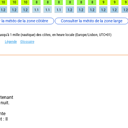
10
10
10
8
8
8
8
8
8
9
9
9
1.2
1.2
1.2
1.1
1.1
1.1
1.2
1.2
1.2
1.2
1.2
1.2
 la météo de la zone côtière
Consulter la météo de la zone large
jusqu'à 1 mille (nautique) des côtes, en heure locale (Europe/Lisbon, UTC+01)
Légende
Glossaire
tenant 
nuit.
te 
 Il 