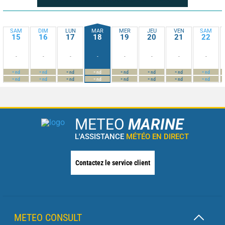
SAM
DIM
LUN
MAR
MER
JEU
VEN
SAM
15
16
17
18
19
20
21
22
-
-
-
-
-
-
-
-
-
-
-
-
-
-
-
-
nd
nd
nd
nd
nd
nd
nd
nd
-
-
-
-
-
-
-
-
nd
nd
nd
nd
nd
nd
nd
nd
METEO
MARINE
L'ASSISTANCE
MÉTÉO EN DIRECT
Contactez le service client
METEO CONSULT