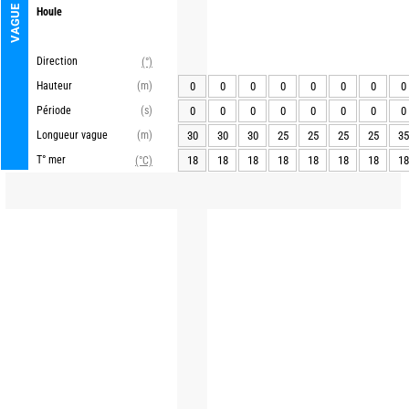
VAGUE
Houle
Direction
(°)
Hauteur
(m)
0
0
0
0
0
0
0
0
Période
(s)
0
0
0
0
0
0
0
0
Longueur vague
(m)
30
30
30
25
25
25
25
35
T° mer
18
18
18
18
18
18
18
18
(°C)