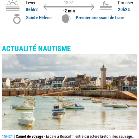
Lever
13:31
Coucher
06h52
20h24
-2 min
Sainte Hélène
Premier croissant de Lune
ACTUALITÉ NAUTISME
15H21 |
Carnet de voyage
- Escale à Roscoff : entre caractère breton, îles sauvages et embruns du large