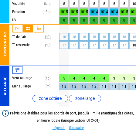
Visibilité
(km)
5
5
5
5
5
5
5
10
1015
1015
1015
1014
1014
1014
1015
101
Pression
(hPa)
UV
0
0
0
0
0
0
0
0
TEMPÉRATURE
T° de l'air
18
18
18
18
18
18
18
18
(°C)
T° ressentie
17
17
17
17
17
17
17
18
(°C)
Vent au large
5
4
4
4
4
3
3
3
(nd)
AU LARGE
Mer au large
(m)
1.2
1.2
1.2
1.2
1.1
1.1
1.1
1.
zone côtière
zone large
Prévisions établies pour les abords du port, jusqu'à 1 mille (nautique) des côtes,
en heure locale (Europe/Lisbon, UTC+01)
Légende
Glossaire