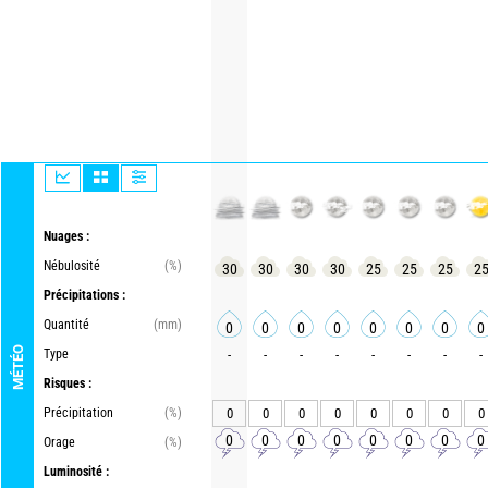
Nuages :
Nébulosité
(%)
30
30
30
30
25
25
25
2
Précipitations :
Quantité
(mm)
0
0
0
0
0
0
0
0
MÉTÉO
Type
-
-
-
-
-
-
-
-
Risques :
Précipitation
(%)
0
0
0
0
0
0
0
0
0
0
0
0
0
0
0
0
Orage
(%)
Luminosité :