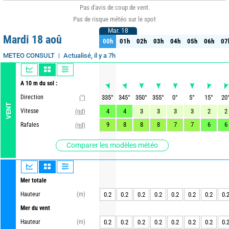
Pas d'avis de coup de vent.
Pas de risque météo sur le spot
Mar. 18
Mar. 18
Mardi 18 aoû
00h
01h
02h
03h
04h
05h
06h
07
00h
01h
02h
03h
04h
05h
06h
07
Actualisé, il y a 7h
METEO CONSULT
A 10 m du sol :
Direction
335
°
345
°
350
°
355
°
0
°
5
°
15
°
20
(°)
VENT
Vitesse
4
4
3
3
3
3
2
2
(nd)
9
8
8
8
7
7
6
6
Rafales
(nd)
Comparer les modèles météo
Mer totale
Hauteur
(m)
0.2
0.2
0.2
0.2
0.2
0.2
0.2
0.
Mer du vent
Hauteur
(m)
0.2
0.2
0.2
0.2
0.2
0.2
0.2
0.