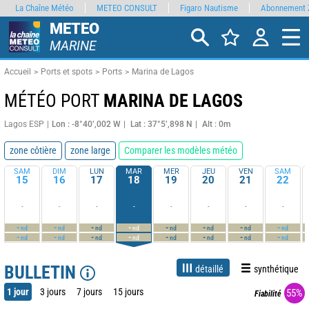
La Chaîne Météo
METEO CONSULT
Figaro Nautisme
Abonnement 
METEO
MARINE
Accueil
Ports et spots
Ports
Marina de Lagos
MÉTÉO PORT
MARINA DE LAGOS
Lagos ESP
Lon : -8°40’,002 W
Lat : 37°5’,898 N
Alt : 0m
zone côtière
zone large
Comparer les modèles météo
SAM
DIM
LUN
MAR
MER
JEU
VEN
SAM
15
16
17
18
19
20
21
22
-
-
-
-
-
-
-
-
-
-
-
-
-
-
-
-
nd
nd
nd
nd
nd
nd
nd
nd
-
-
-
-
-
-
-
-
nd
nd
nd
nd
nd
nd
nd
nd
BULLETIN
détaillé
synthétique
1 jour
3 jours
7 jours
15 jours
55%
Fiabilité