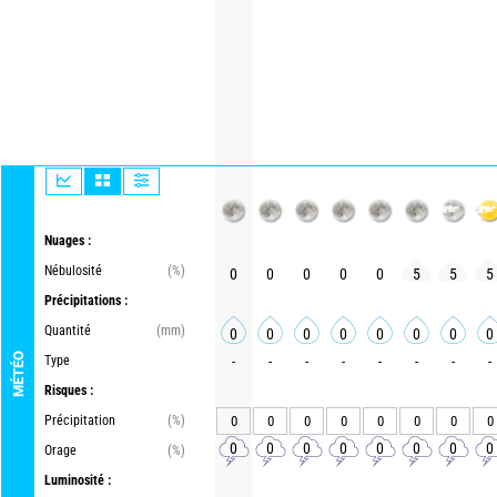
Nuages :
Nébulosité
(%)
0
0
0
0
0
5
5
5
Précipitations :
Quantité
(mm)
0
0
0
0
0
0
0
0
MÉTÉO
Type
-
-
-
-
-
-
-
-
Risques :
Précipitation
(%)
0
0
0
0
0
0
0
0
0
0
0
0
0
0
0
0
Orage
(%)
Luminosité :