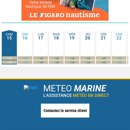
SAM
DIM
LUN
MAR
MER
JEU
VEN
SAM
15
16
17
18
19
20
21
22
-
-
-
-
-
-
-
-
-
-
-
-
-
-
-
-
nd
nd
nd
nd
nd
nd
nd
nd
-
-
-
-
-
-
-
-
nd
nd
nd
nd
nd
nd
nd
nd
METEO
MARINE
L'ASSISTANCE
MÉTÉO EN DIRECT
Contactez le service client