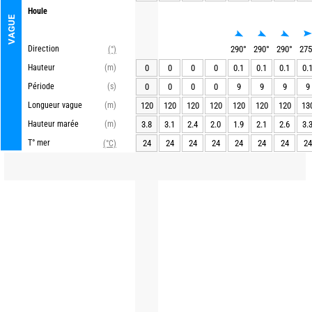
Houle
VAGUE
Direction
290
°
290
°
290
°
275
(°)
Hauteur
(m)
0
0
0
0
0.1
0.1
0.1
0.
Période
(s)
0
0
0
0
9
9
9
9
Longueur vague
(m)
120
120
120
120
120
120
120
13
Hauteur marée
(m)
3.8
3.1
2.4
2.0
1.9
2.1
2.6
3.
T° mer
24
24
24
24
24
24
24
24
(°C)