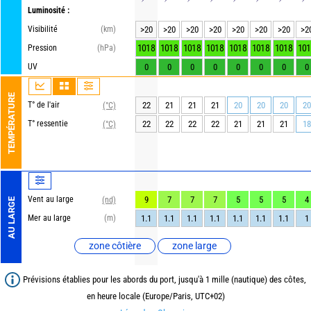
Luminosité :
Visibilité
(km)
>20
>20
>20
>20
>20
>20
>20
>2
1018
1018
1018
1018
1018
1018
1018
101
Pression
(hPa)
UV
0
0
0
0
0
0
0
0
TEMPÉRATURE
T° de l'air
22
21
21
21
20
20
20
20
(°C)
T° ressentie
22
22
22
22
21
21
21
18
(°C)
Vent au large
9
7
7
7
5
5
5
4
(nd)
AU LARGE
Mer au large
(m)
1.1
1.1
1.1
1.1
1.1
1.1
1.1
1
zone côtière
zone large
Prévisions établies pour les abords du port, jusqu'à 1 mille (nautique) des côtes,
en heure locale (Europe/Paris, UTC+02)