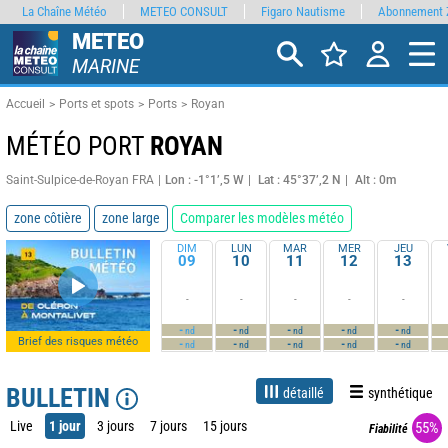
La Chaîne Météo
METEO CONSULT
Figaro Nautisme
Abonnement 
METEO
MARINE
Accueil
Ports et spots
Ports
Royan
MÉTÉO PORT
ROYAN
Saint-Sulpice-de-Royan FRA
Lon : -1°1’,5 W
Lat : 45°37’,2 N
Alt : 0m
zone côtière
zone large
Comparer les modèles météo
DIM
LUN
MAR
MER
JEU
09
10
11
12
13
-
-
-
-
-
-
-
-
-
-
nd
nd
nd
nd
nd
Brief des risques météo
-
-
-
-
-
nd
nd
nd
nd
nd
BULLETIN
détaillé
synthétique
Live
1 jour
3 jours
7 jours
15 jours
55%
Fiabilité