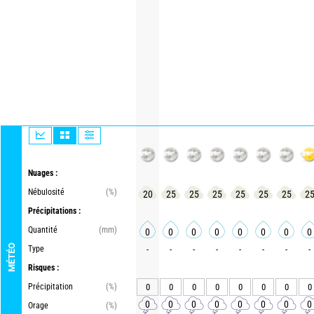
Nuages :
Nébulosité
(%)
20
25
25
25
25
25
25
2
Précipitations :
Quantité
(mm)
0
0
0
0
0
0
0
0
MÉTÉO
Type
-
-
-
-
-
-
-
-
Risques :
Précipitation
(%)
0
0
0
0
0
0
0
0
0
0
0
0
0
0
0
0
Orage
(%)