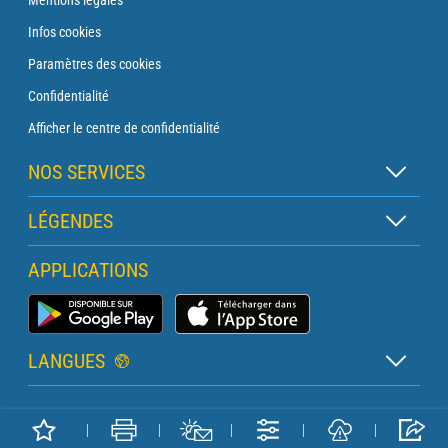
Infos cookies
Paramètres des cookies
Confidentialité
Afficher le centre de confidentialité
NOS SERVICES
Abonnement Zen
LÉGENDES
Abonnement Balise
Légende des cartes
APPLICATIONS
Abonnement Traversée
Légende des pictogrammes
Abonnement Phare
Application Météo Marine
Glossaire
Briefing avec un prévisionniste
LANGUES
Bulletin Pro Marine
Français
Devis services PRO
Copyright METEO CONSULT © 2026
Anglais
Météo Terrestre