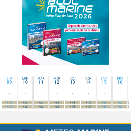
DIM
LUN
MAR
MER
JEU
VEN
SAM
DIM
09
10
11
12
13
14
15
16
-
-
-
-
-
-
-
-
-
-
-
-
-
-
-
-
nd
nd
nd
nd
nd
nd
nd
nd
-
-
-
-
-
-
-
-
nd
nd
nd
nd
nd
nd
nd
nd