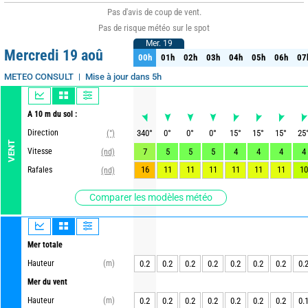
Pas d'avis de coup de vent.
Pas de risque météo sur le spot
Mer. 19
Mer. 19
Mercredi 19 aoû
00h
01h
02h
03h
04h
05h
06h
07
00h
01h
02h
03h
04h
05h
06h
07
Mise à jour dans 5h
METEO CONSULT
A 10 m du sol :
Direction
340
°
0
°
0
°
0
°
15
°
15
°
15
°
25
(°)
VENT
Vitesse
7
5
5
5
4
4
4
4
(nd)
16
11
11
11
11
11
11
10
Rafales
(nd)
Comparer les modèles météo
Mer totale
Hauteur
(m)
0.2
0.2
0.2
0.2
0.2
0.2
0.2
0.
Mer du vent
Hauteur
(m)
0.2
0.2
0.2
0.2
0.2
0.2
0.2
0.