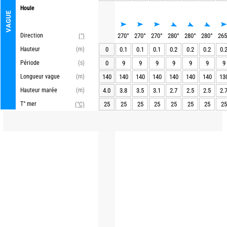
Houle
VAGUE
Direction
270
°
270
°
270
°
280
°
280
°
280
°
265
(°)
Hauteur
(m)
0
0.1
0.1
0.1
0.2
0.2
0.2
0.
Période
(s)
0
9
9
9
9
9
9
9
Longueur vague
(m)
140
140
140
140
140
140
140
13
Hauteur marée
(m)
4.0
3.8
3.5
3.1
2.7
2.5
2.5
2.
T° mer
25
25
25
25
25
25
25
25
(°C)