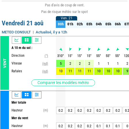
Pas d'avis de coup de vent.
Pas de risque météo sur le spot
Ven. 21
Ven. 21
Vendredi 21 aoû
00h
01h
02h
03h
04h
05h
06h
07
00h
01h
02h
03h
04h
05h
06h
07
Actualisé, il y a 12h
METEO CONSULT
A 10 m du sol :
Direction
310
°
15
°
15
°
15
°
55
°
55
°
55
°
120
(°)
VENT
Vitesse
5
2
2
2
1
1
1
2
(nd)
13
11
11
11
10
10
10
9
Rafales
(nd)
Comparer les modèles météo
Mer totale
Hauteur
(m)
0.2
0.2
0.2
0.2
0.2
0.2
0.2
0.
Mer du vent
Hauteur
(m)
0.2
0.2
0.2
0.2
0.1
0.1
0.1
0