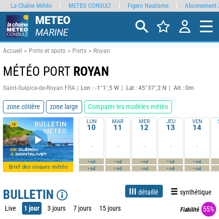
La Chaîne Météo
METEO CONSULT
Figaro Nautisme
Abonnement 
METEO
MARINE
Accueil
Ports et spots
Ports
Royan
MÉTÉO PORT
ROYAN
Saint-Sulpice-de-Royan FRA
Lon : -1°1’,5 W
Lat : 45°37’,2 N
Alt : 0m
zone côtière
zone large
Comparer les modèles météo
LUN
MAR
MER
JEU
VEN
10
11
12
13
14
-
-
-
-
-
-
-
-
-
-
nd
nd
nd
nd
nd
Brief des risques météo
-
-
-
-
-
nd
nd
nd
nd
nd
BULLETIN
détaillé
synthétique
Live
1 jour
3 jours
7 jours
15 jours
55%
Fiabilité