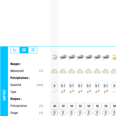
Nuages :
Nébulosité
(%)
55
55
55
55
55
55
55
5
Précipitations :
Quantité
(mm)
0
0.1
0.1
0.1
0.1
0.1
0.1
0
MÉTÉO
Type
Risques :
Précipitation
(%)
40
50
50
50
50
50
50
30
0
0
0
0
0
0
0
0
Orage
(%)