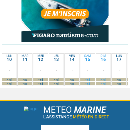
LUN
MAR
MER
JEU
VEN
SAM
DIM
LUN
10
11
12
13
14
15
16
17
-
-
-
-
-
-
-
-
-
-
-
-
-
-
-
-
nd
nd
nd
nd
nd
nd
nd
nd
-
-
-
-
-
-
-
-
nd
nd
nd
nd
nd
nd
nd
nd
METEO
MARINE
L'ASSISTANCE
MÉTÉO EN DIRECT