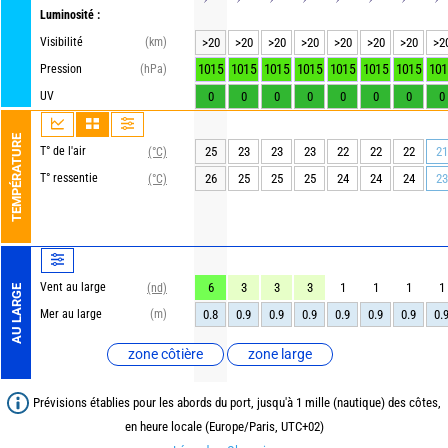
Luminosité :
Visibilité
(km)
>20
>20
>20
>20
>20
>20
>20
>2
1015
1015
1015
1015
1015
1015
1015
101
Pression
(hPa)
UV
0
0
0
0
0
0
0
0
TEMPÉRATURE
T° de l'air
25
23
23
23
22
22
22
21
(°C)
T° ressentie
26
25
25
25
24
24
24
23
(°C)
Vent au large
6
3
3
3
1
1
1
1
(nd)
AU LARGE
Mer au large
(m)
0.8
0.9
0.9
0.9
0.9
0.9
0.9
0.
zone côtière
zone large
Prévisions établies pour les abords du port, jusqu'à 1 mille (nautique) des côtes,
en heure locale (Europe/Paris, UTC+02)