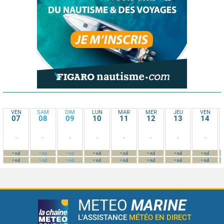
VEN
SAM
DIM
LUN
MAR
MER
JEU
VEN
07
08
09
10
11
12
13
14
-
-
-
-
-
-
-
-
-
-
-
-
-
-
-
-
nd
nd
nd
nd
nd
nd
nd
nd
-
-
-
-
-
-
-
-
nd
nd
nd
nd
nd
nd
nd
nd
METEO
MARINE
L'ASSISTANCE
MÉTÉO EN DIRECT