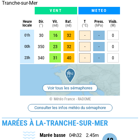
Tranche-sur-Mer
VENT
METEO
Heure
Dir.
Vit.
Raf.
T
Press.
Visib.
locale
(°)
(nd)
(nd)
(°C)
(hPa)
(M)
01h
30
16
32
-
-
0
00h
350
23
32
-
-
0
23h
340
31
40
-
-
0
Voir tous les sémaphores
Météo France - RADOME
Consulter les infos météo du sémaphore
MARÉES À LA-TRANCHE-SUR-MER
Marée basse
04h32
2.45m