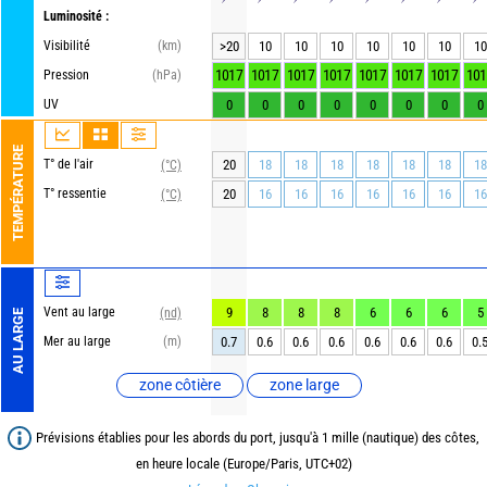
Luminosité :
Visibilité
(km)
>20
10
10
10
10
10
10
10
1017
1017
1017
1017
1017
1017
1017
101
Pression
(hPa)
UV
0
0
0
0
0
0
0
0
TEMPÉRATURE
T° de l'air
20
18
18
18
18
18
18
18
(°C)
T° ressentie
20
16
16
16
16
16
16
16
(°C)
Vent au large
9
8
8
8
6
6
6
5
(nd)
AU LARGE
Mer au large
(m)
0.7
0.6
0.6
0.6
0.6
0.6
0.6
0.
zone côtière
zone large
Prévisions établies pour les abords du port, jusqu'à 1 mille (nautique) des côtes,
en heure locale (Europe/Paris, UTC+02)