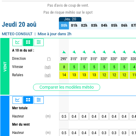
Pas d'avis de coup de vent.
Pas de risque météo sur le spot
Jeu. 20
Jeu. 20
Jeudi 20 aoû
00h
01h
02h
03h
04h
05h
06h
07
00h
01h
02h
03h
04h
05h
06h
07
Mise à jour dans 2h
METEO CONSULT
A 10 m du sol :
Direction
295
°
315
°
315
°
315
°
320
°
320
°
320
°
320
(°)
VENT
Vitesse
8
5
5
5
5
5
5
4
(nd)
14
13
13
13
12
12
12
11
Rafales
(nd)
Comparer les modèles météo
Mer totale
Hauteur
(m)
0.5
0.4
0.4
0.4
0.4
0.4
0.4
0.
Mer du vent
Hauteur
(m)
0.5
0.4
0.4
0.4
0.3
0.3
0.3
0.