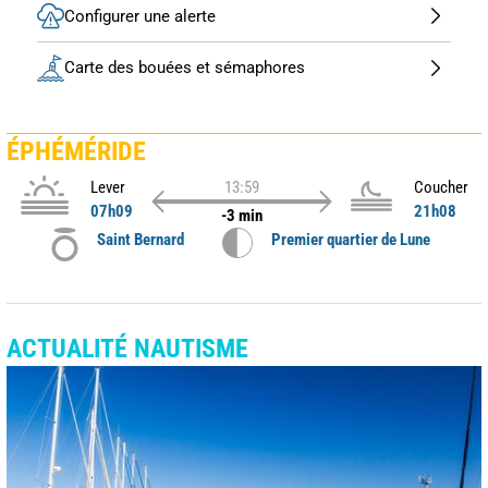
Configurer une alerte
Carte des bouées et sémaphores
ÉPHÉMÉRIDE
Lever
13:59
Coucher
07h09
21h08
-3 min
Saint Bernard
Premier quartier de Lune
ACTUALITÉ NAUTISME