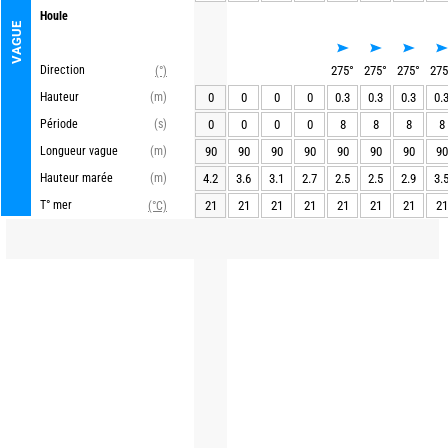
Houle
VAGUE
Direction
275
°
275
°
275
°
275
(°)
Hauteur
(m)
0
0
0
0
0.3
0.3
0.3
0.
Période
(s)
0
0
0
0
8
8
8
8
Longueur vague
(m)
90
90
90
90
90
90
90
90
Hauteur marée
(m)
4.2
3.6
3.1
2.7
2.5
2.5
2.9
3.
T° mer
21
21
21
21
21
21
21
21
(°C)