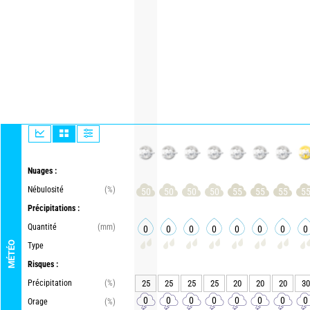
Nuages :
Nébulosité
(%)
50
50
50
50
55
55
55
5
Précipitations :
Quantité
(mm)
0
0
0
0
0
0
0
0
MÉTÉO
Type
Risques :
Précipitation
(%)
25
25
25
25
20
20
20
30
0
0
0
0
0
0
0
0
Orage
(%)