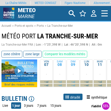
La Chaîne Météo
METEO CONSULT
Figaro Nautisme
Abonnement 
METEO
MARINE
Accueil
Ports et spots
Ports
La Tranche-sur-Mer
MÉTÉO PORT
LA TRANCHE-SUR-MER
La Tranche-sur-Mer FRA
Lon : -1°25’,398 W
Lat : 46°20’,598 N
Alt : 0m
zone côtière
zone large
Comparer les modèles météo
VEN
SAM
DIM
LUN
MAR
07
08
09
10
11
-
-
-
-
-
-
-
-
-
-
nd
nd
nd
nd
nd
Brief des risques météo
-
-
-
-
-
nd
nd
nd
nd
nd
BULLETIN
détaillé
synthétique
Live
1 jour
3 jours
7 jours
15 jours
55%
Fiabilité