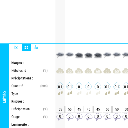
Nuages :
Nébulosité
(%)
55
55
55
55
60
65
60
6
Précipitations :
Quantité
(mm)
0.1
0.1
0
0
0
0.1
0.1
0.
MÉTÉO
Type
Risques :
Précipitation
(%)
55
55
45
45
45
50
50
50
0
0
0
0
0
0
0
0
Orage
(%)
Luminosité :