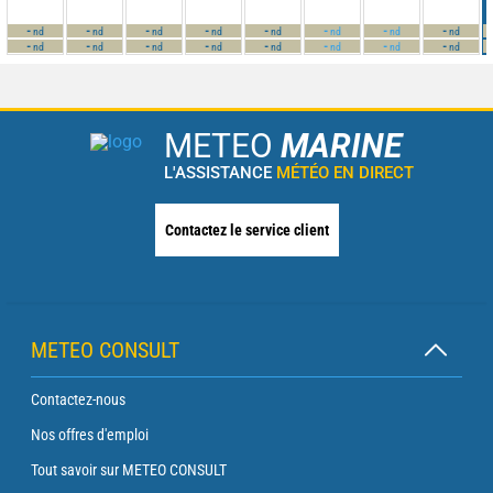
-
-
-
-
-
-
-
-
nd
nd
nd
nd
nd
nd
nd
nd
-
-
-
-
-
-
-
-
nd
nd
nd
nd
nd
nd
nd
nd
METEO
MARINE
L'ASSISTANCE
MÉTÉO EN DIRECT
Contactez le service client
METEO CONSULT
Contactez-nous
Nos offres d'emploi
Tout savoir sur METEO CONSULT