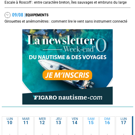
Escale à Roscoff : entre caractère breton, îles sauvages et embruns du large
09/08 |
EQUIPEMENTS
Girouettes et anémomètres : comment lire le vent sans instrument connecté
LUN
MAR
MER
JEU
VEN
SAM
DIM
LUN
10
11
12
13
14
15
16
17
-
-
-
-
-
-
-
-