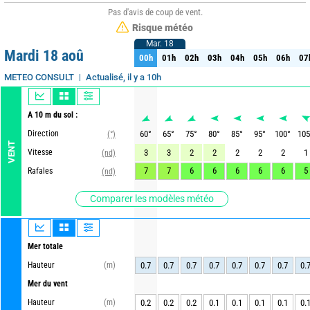
Pas d'avis de coup de vent.
Risque météo
Mar. 18
Mar. 18
Mardi 18 aoû
00h
01h
02h
03h
04h
05h
06h
07
00h
01h
02h
03h
04h
05h
06h
07
Actualisé, il y a 10h
METEO CONSULT
A 10 m du sol :
Direction
60
°
65
°
75
°
80
°
85
°
95
°
100
°
105
(°)
VENT
Vitesse
3
3
2
2
2
2
2
1
(nd)
7
7
6
6
6
6
6
5
Rafales
(nd)
Comparer les modèles météo
Mer totale
Hauteur
(m)
0.7
0.7
0.7
0.7
0.7
0.7
0.7
0.
Mer du vent
Hauteur
(m)
0.2
0.2
0.2
0.1
0.1
0.1
0.1
0.