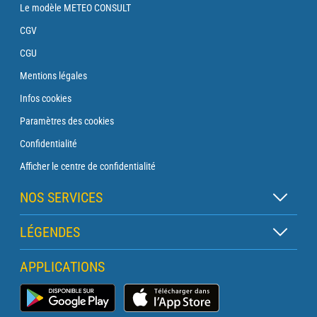
Le modèle METEO CONSULT
CGV
CGU
Mentions légales
Infos cookies
Paramètres des cookies
Confidentialité
Afficher le centre de confidentialité
NOS SERVICES
Abonnement Zen
LÉGENDES
Abonnement Balise
Légende des cartes
APPLICATIONS
Abonnement Traversée
Légende des pictogrammes
Abonnement Phare
Application Météo Marine
Glossaire