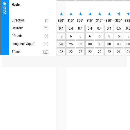
VAGUE
Houle
Direction
320
°
310
°
305
°
310
°
315
°
320
°
330
°
335
(°)
Hauteur
(m)
0.4
0.4
0.4
0.4
0.4
0.4
0.5
0.
Période
(s)
5
6
6
6
5
5
5
5
Longueur vague
(m)
25
25
30
30
30
30
30
30
T° mer
22
22
22
22
22
22
21
21
(°C)