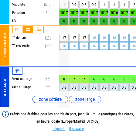
Visibilité
(km)
1
0.9
0.6
0.9
1
1
1
2
1017
1017
1017
1017
1017
1016
1017
101
Pression
(hPa)
UV
0
0
0
0
0
0
0
0
TEMPÉRATURE
T° de l'air
17
17
17
16
16
16
16
16
(°C)
T° ressentie
16
16
16
16
16
16
16
16
(°C)
Vent au large
8
7
7
6
6
6
5
5
(nd)
AU LARGE
Mer au large
(m)
0.8
0.8
0.8
0.8
0.8
0.8
0.8
0.
zone côtière
zone large
Prévisions établies pour les abords du port, jusqu'à 1 mille (nautique) des côtes,
en heure locale (Europe/Madrid, UTC+02)
Légende
Glossaire