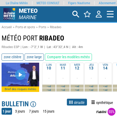
La Chaîne Météo
METEO CONSULT
Figaro Nautisme
Abonnement 
METEO
MARINE
Accueil
Ports et spots
Ports
Ribadeo
MÉTÉO PORT
RIBADEO
Ribadeo ESP
Lon : -7°2’,1 W
Lat : 43°32’,4 N
Alt : 4m
zone côtière
zone large
Comparer les modèles météo
LUN
MAR
MER
JEU
VEN
10
11
12
13
14
-
-
-
-
-
-
-
-
-
-
nd
nd
nd
nd
nd
Brief des risques météo
-
-
-
-
-
nd
nd
nd
nd
nd
BULLETIN
détaillé
synthétique
1 jour
3 jours
7 jours
15 jours
55%
Fiabilité