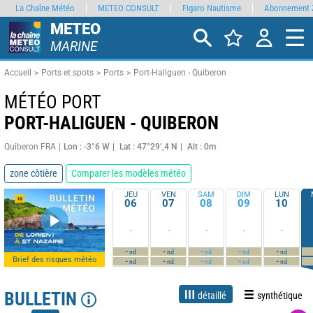
La Chaîne Météo
METEO CONSULT
Figaro Nautisme
Abonnement 
METEO
MARINE
Accueil
Ports et spots
Ports
Port-Haliguen - Quiberon
MÉTÉO PORT
PORT-HALIGUEN - QUIBERON
Quiberon FRA
Lon : -3°6 W
Lat : 47°29’,4 N
Alt : 0m
zone côtière
Comparer les modèles météo
JEU
VEN
SAM
DIM
LUN
06
07
08
09
10
-
-
-
-
-
-
-
-
-
-
nd
nd
nd
nd
nd
Brief des risques météo
-
-
-
-
-
nd
nd
nd
nd
nd
BULLETIN
détaillé
synthétique