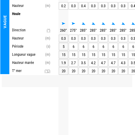
Hauteur
(m)
0.2
0.3
0.4
0.3
0.3
0.3
0.3
0.
Houle
VAGUE
Direction
260
°
275
°
285
°
285
°
285
°
285
°
285
°
285
(°)
Hauteur
(m)
0.3
0.3
0.3
0.3
0.3
0.3
0.3
0.
Période
(s)
5
6
6
6
6
6
6
6
Longueur vague
(m)
15
15
15
15
15
15
15
15
Hauteur marée
(m)
1.9
2.7
3.5
4.2
4.7
4.7
4.3
3.
T° mer
20
20
20
20
20
20
20
20
(°C)