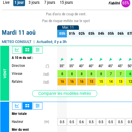
Live
1 jour
3 jours
7 jours
15 jours
65%
Fiabilité
Pas d'avis de coup de vent.
Pas de risque météo sur le spot
Mar. 11
Mar. 11
Mardi 11 aoû
00h
01h
02h
03h
04h
05h
06h
07
00h
01h
02h
03h
04h
05h
06h
07
Actualisé, il y a 3h
METEO CONSULT
A 10 m du sol :
Direction
35
°
35
°
40
°
40
°
40
°
45
°
45
°
50
(°)
VENT
Vitesse
8
8
8
8
8
7
7
6
(nd)
16
16
16
15
15
14
13
12
Rafales
(nd)
Comparer les modèles météo
Mer totale
Hauteur
(m)
0.5
0.5
0.6
0.5
0.5
0.5
0.5
0.
Mer du vent