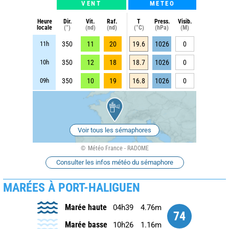
VENT
METEO
Heure
Dir.
Vit.
Raf.
T
Press.
Visib.
locale
(°)
(nd)
(nd)
(°C)
(hPa)
(M)
11h
350
11
20
19.6
1026
0
10h
350
12
18
18.7
1026
0
09h
350
10
19
16.8
1026
0
Voir tous les sémaphores
Météo France - RADOME
Consulter les infos météo du sémaphore
MARÉES À PORT-HALIGUEN
Marée haute
04h39
4.76m
74
Marée basse
10h26
1.16m