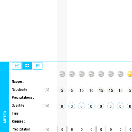
Nuages :
Nébulosité
(%)
5
5
10
10
15
15
10
5
Précipitations :
Quantité
(mm)
0
0
0
0
0
0
0
0
MÉTÉO
Type
-
-
-
-
-
-
-
-
Risques :
Précipitation
(%)
0
0
0
0
0
0
0
0