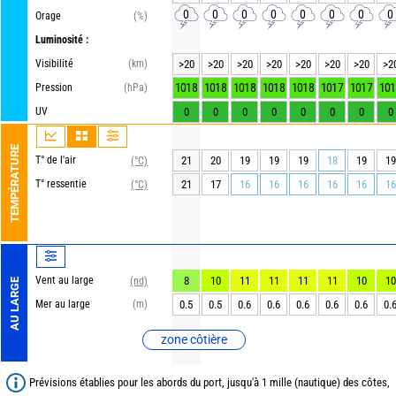
0
0
0
0
0
0
0
0
Orage
(%)
Luminosité :
Visibilité
(km)
>20
>20
>20
>20
>20
>20
>20
>2
1018
1018
1018
1018
1018
1017
1017
101
Pression
(hPa)
UV
0
0
0
0
0
0
0
0
TEMPÉRATURE
T° de l'air
21
20
19
19
19
18
19
19
(°C)
T° ressentie
21
17
16
16
16
16
16
16
(°C)
Vent au large
8
10
11
11
11
11
10
10
(nd)
AU LARGE
Mer au large
(m)
0.5
0.5
0.6
0.6
0.6
0.6
0.6
0.
zone côtière
Prévisions établies pour les abords du port, jusqu'à 1 mille (nautique) des côtes,