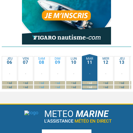
JEU
VEN
SAM
DIM
LUN
MAR
MER
JEU
06
07
08
09
10
11
12
13
-
-
-
-
-
-
-
-
-
-
-
-
-
-
-
-
nd
nd
nd
nd
nd
nd
nd
nd
-
-
-
-
-
-
-
-
nd
nd
nd
nd
nd
nd
nd
nd
METEO
MARINE
L'ASSISTANCE
MÉTÉO EN DIRECT