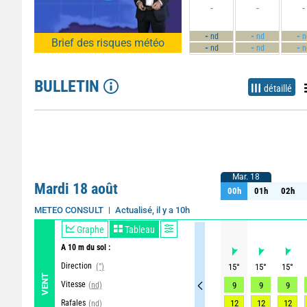
-
-
-
-
-
-
nd
nd
n
Brief des risques météo
-
-
-
nd
nd
n
BULLETIN
détaillé
Mar. 18
Mar. 18
Mardi 18 août
00h
01h
02h
00h
01h
02h
Actualisé, il y a 10h
METEO CONSULT
Graphe
Tableau
A 10 m du sol :
Direction
(°)
15
°
15
°
15
°
VENT
Vitesse
(nd)
9
9
9
Rafales
12
12
12
(nd)