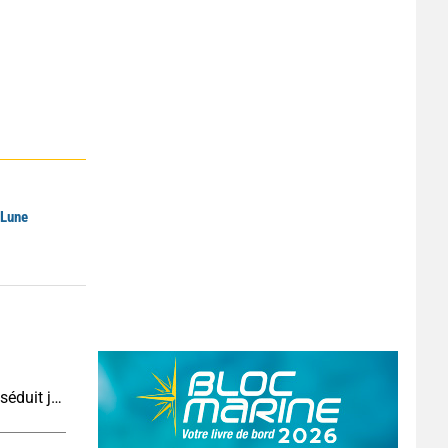
 Lune
Çeşme en août : la station balnéaire turque qui séduit jusque de l’autre côté de la mer Égée