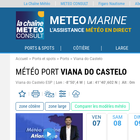
La Chaîne Météo
METEO CONSULT
Figaro Nautisme
Ab
METEO
MARINE
L'ASSISTANCE
MÉTÉO EN DIRECT
PORTS & SPOTS
CÔTIÈRE
LARGE
Accueil
Ports et spots
Ports
Viana do Castelo
MÉTÉO PORT
VIANA DO CASTELO
Viana do Castelo ESP
Lon : -8°50’,4 W
Lat : 41°40’,602 N
Alt : 0m
zone côtière
zone large
Comparer les modèles météo
VEN
SAM
DI
07
08
0