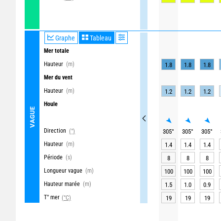
Graphe
Tableau
Mer totale
Hauteur
(m)
1.8
1.8
1.8
Mer du vent
Hauteur
(m)
1.2
1.2
1.2
Houle
VAGUE
Direction
(°)
305
°
305
°
305
°
Hauteur
(m)
1.4
1.4
1.4
Période
(s)
8
8
8
Longueur vague
(m)
100
100
100
Hauteur marée
(m)
1.5
1.0
0.9
T° mer
(°C)
19
19
19