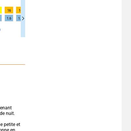
16
16
16
19
19
19
16
16
16
1.6
1.6
1.6
1.6
1.6
1.6
1.6
1.6
1.6
enant 
de nuit.
 petite et 
onne en 