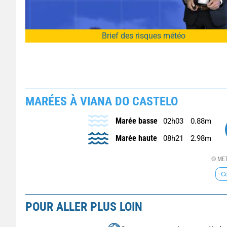
Brief des risques météo
MARÉES À VIANA DO CASTELO
Marée basse
02h03
0.88m
Marée haute
08h21
2.98m
© MET
Co
POUR ALLER PLUS LOIN