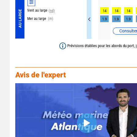
Vent au large
(nd)
14
14
14
AU LARGE
Mer au large
(m)
1.9
1.9
1.9
Consulter
Prévisions établies pour les abords du port, 
Avis de l'expert