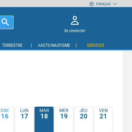
FRANÇAIS
Se connecter
TERRESTRE
ACTU NAUTISME
SERVICES
DIM
LUN
MAR
MER
JEU
VEN
16
17
18
19
20
21