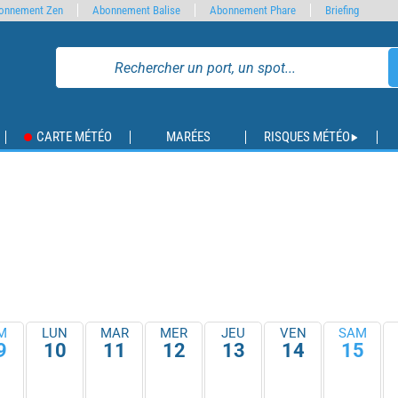
onnement Zen
Abonnement Balise
Abonnement Phare
Briefing
CARTE MÉTÉO
MARÉES
RISQUES MÉTÉO
M
LUN
MAR
MER
JEU
VEN
SAM
9
10
11
12
13
14
15