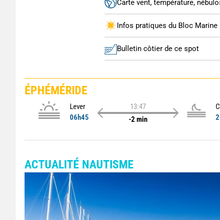
Carte vent, température, nébulos
Infos pratiques du Bloc Marine
Bulletin côtier de ce spot
ÉPHÉMÉRIDE
Lever
13:47
C
06h45
2
-2 min
ACTUALITÉ NAUTISME