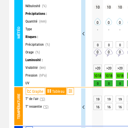
Nébulosité
(%)
10
10
10
Précipitations :
Quantité
(mm)
0
0
0
MÉTÉO
Type
-
-
-
Risques :
Précipitation
(%)
0
0
0
0
0
0
Orage
(%)
Luminosité :
Visibilité
(km)
>20
>20
>20
Pression
(hPa)
1018
1018
1018
UV
0
0
0
Graphe
Tableau
TEMPÉRATURE
T° de l'air
(°C)
19
19
19
T° ressentie
(°C)
16
16
16