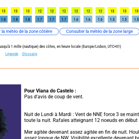
13
13
13
12
12
12
12
12
12
13
13
13
1.8
1.8
1.8
1.7
1.7
1.7
1.6
1.6
1.6
1.5
1.5
1.5
 la météo de la zone côtière
Consulter la météo de la zone large
jusqu'à 1 mille (nautique) des côtes, en heure locale (Europe/Lisbon, UTC+01)
Légende
Glossaire
Pour Viana do Castelo :
Pas d'avis de coup de vent.
Nuit de Lundi à Mardi : Vent de NNE force 3 se maint
toute la nuit. Rafales atteignant 12 noeuds en début 
Mer agitée devenant assez agitée en fin de nuit. Houle
assez longue de NW. Visibilité excellente devenant b