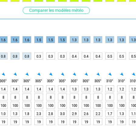
Comparer les modèles météo
1.6
1.6
1.6
1.5
1.5
1.5
1.3
1.3
1.3
1.3
1.3
1.3
0.8
0.8
0.8
0.3
0.3
0.3
0.4
0.4
0.4
0.5
0.5
0.5
305
°
305
°
305
°
305
°
305
°
305
°
305
°
305
°
305
°
310
°
310
°
310
1.4
1.4
1.4
1.4
1.4
1.4
1.3
1.3
1.3
1.2
1.2
1.2
8
8
8
8
8
8
8
8
8
8
8
8
100
100
100
100
100
100
100
100
100
100
100
10
1.0
1.3
1.8
2.3
2.8
3.0
2.9
2.6
2.2
1.7
1.3
1.1
19
19
19
19
19
19
19
19
19
19
19
19