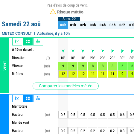
Pas d'avis de coup de vent.
Risque météo
Sam. 22
Sam. 22
Samedi 22 aoû
00h
01h
02h
03h
04h
05h
06h
07
00h
01h
02h
03h
04h
05h
06h
07
Actualisé, il y a 10h
METEO CONSULT
A 10 m du sol :
Direction
10
°
10
°
10
°
20
°
20
°
20
°
30
°
30
(°)
VENT
Vitesse
9
9
9
8
8
8
6
6
(nd)
12
12
12
11
11
11
9
9
Rafales
(nd)
Comparer les modèles météo
Mer totale
Hauteur
(m)
0.5
0.5
0.5
0.5
0.5
0.5
0.6
0.
Mer du vent
Hauteur
(m)
0.2
0.2
0.2
0.2
0.2
0.2
0.3
0.