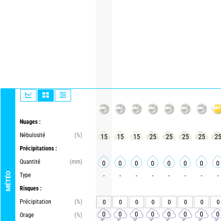
Nuages :
Nébulosité
(%)
15
15
15
25
25
25
25
2
Précipitations :
Quantité
(mm)
0
0
0
0
0
0
0
0
MÉTÉO
Type
-
-
-
-
-
-
-
-
Risques :
Précipitation
(%)
0
0
0
0
0
0
0
0
0
0
0
0
0
0
0
0
Orage
(%)