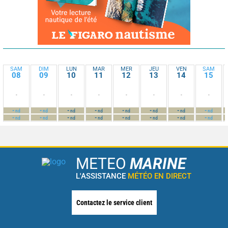
SAM
DIM
LUN
MAR
MER
JEU
VEN
SAM
08
09
10
11
12
13
14
15
-
-
-
-
-
-
-
-
-
-
-
-
-
-
-
-
nd
nd
nd
nd
nd
nd
nd
nd
-
-
-
-
-
-
-
-
nd
nd
nd
nd
nd
nd
nd
nd
METEO
MARINE
L'ASSISTANCE
MÉTÉO EN DIRECT
Contactez le service client