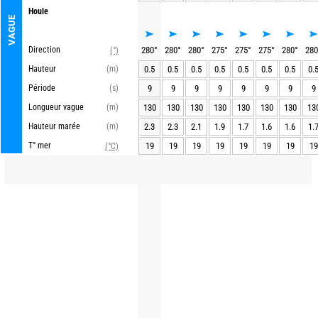
Houle
VAGUE
Direction
280
°
280
°
280
°
275
°
275
°
275
°
280
°
280
(°)
Hauteur
(m)
0.5
0.5
0.5
0.5
0.5
0.5
0.5
0.
Période
(s)
9
9
9
9
9
9
9
9
Longueur vague
(m)
130
130
130
130
130
130
130
13
Hauteur marée
(m)
2.3
2.3
2.1
1.9
1.7
1.6
1.6
1.
T° mer
19
19
19
19
19
19
19
19
(°C)