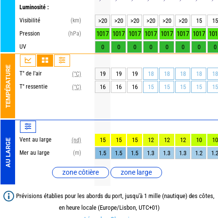
Luminosité :
Visibilité
(km)
>20
>20
>20
>20
>20
>20
15
15
1017
1017
1017
1017
1017
1017
1017
101
Pression
(hPa)
UV
0
0
0
0
0
0
0
0
TEMPÉRATURE
T° de l'air
19
19
19
18
18
18
18
18
(°C)
T° ressentie
16
16
16
15
15
15
15
15
(°C)
Vent au large
15
15
15
12
12
12
10
10
(nd)
AU LARGE
Mer au large
(m)
1.5
1.5
1.5
1.3
1.3
1.3
1.2
1.
zone côtière
zone large
Prévisions établies pour les abords du port, jusqu'à 1 mille (nautique) des côtes,
en heure locale (Europe/Lisbon, UTC+01)