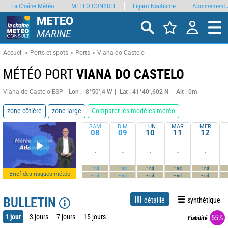
La Chaîne Météo
METEO CONSULT
Figaro Nautisme
Abonnement 
METEO
MARINE
Accueil
Ports et spots
Ports
Viana do Castelo
MÉTÉO PORT
VIANA DO CASTELO
Viana do Castelo ESP
Lon : -8°50’,4 W
Lat : 41°40’,602 N
Alt : 0m
zone côtière
zone large
Comparer les modèles météo
SAM
DIM
LUN
MAR
MER
08
09
10
11
12
-
-
-
-
-
-
-
-
-
-
nd
nd
nd
nd
nd
Brief des risques météo
-
-
-
-
-
nd
nd
nd
nd
nd
BULLETIN
détaillé
synthétique
1 jour
3 jours
7 jours
15 jours
55%
Fiabilité