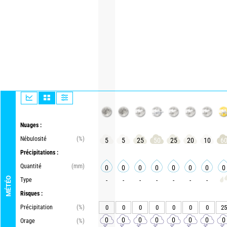
Nuages :
Nébulosité
(%)
5
5
25
50
25
20
10
6
Précipitations :
Quantité
(mm)
0
0
0
0
0
0
0
0
MÉTÉO
Type
-
-
-
-
-
-
-
Risques :
Précipitation
(%)
0
0
0
0
0
0
0
25
0
0
0
0
0
0
0
0
Orage
(%)