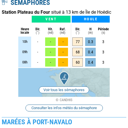
SÉMAPHORES
Station Plateau du Four
situé à 13 km de Île de Hoëdic
VENT
HOULE
Heure
Dir.
Vit.
Raf.
Dir.
H
Période
locale
(°)
(nd)
(nd)
(°)
(m)
(s)
10h
-
-
-
77
0.3
3
09h
-
-
-
68
0.4
3
08h
-
-
-
60
0.4
3
Voir tous les sémaphores
CANDHIS
Consulter les infos météo du sémaphore
MARÉES À PORT-NAVALO