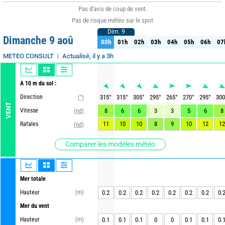
Pas d'avis de coup de vent.
Pas de risque météo sur le spot
Dim. 9
Dim. 9
Dimanche 9 aoû
00h
01h
02h
03h
04h
05h
06h
07
00h
01h
02h
03h
04h
05h
06h
07
Actualisé, il y a 3h
METEO CONSULT
A 10 m du sol :
Direction
315
°
315
°
305
°
295
°
265
°
270
°
295
°
300
(°)
VENT
Vitesse
8
6
6
3
3
5
6
8
(nd)
11
10
10
8
9
10
12
12
Rafales
(nd)
Comparer les modèles météo
Mer totale
Hauteur
(m)
0.2
0.2
0.2
0.2
0.2
0.2
0.2
0.
Mer du vent
Hauteur
(m)
0.1
0.1
0.1
0
0
0.1
0.1
0.