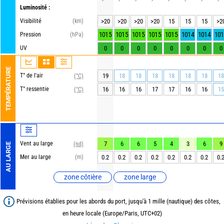
Luminosité :
Visibilité
(km)
>20
>20
>20
>20
15
15
15
>2
1015
1015
1015
1015
1015
1014
1014
101
Pression
(hPa)
UV
0
0
0
0
0
0
0
0
TEMPÉRATURE
T° de l'air
19
18
18
18
18
18
18
18
(°C)
T° ressentie
16
16
16
17
17
16
16
15
(°C)
Vent au large
7
6
6
5
4
3
6
9
(nd)
AU LARGE
Mer au large
(m)
0.2
0.2
0.2
0.2
0.2
0.2
0.2
0.
zone côtière
zone large
Prévisions établies pour les abords du port, jusqu'à 1 mille (nautique) des côtes,
en heure locale (Europe/Paris, UTC+02)