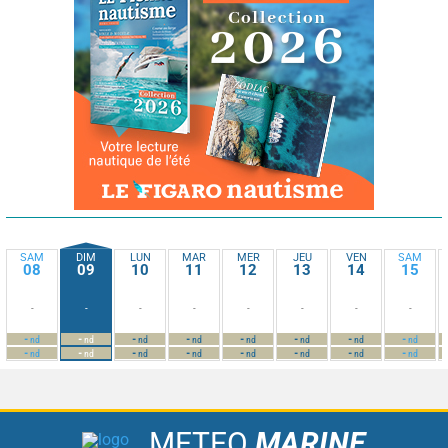
SAM
DIM
LUN
MAR
MER
JEU
VEN
SAM
08
09
10
11
12
13
14
15
-
-
-
-
-
-
-
-
-
-
-
-
-
-
-
-
nd
nd
nd
nd
nd
nd
nd
nd
-
-
-
-
-
-
-
-
nd
nd
nd
nd
nd
nd
nd
nd
METEO
MARINE