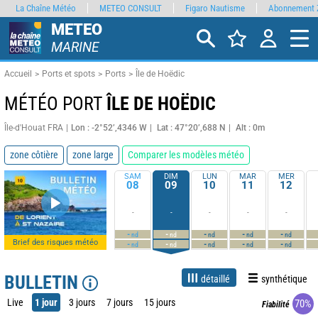
La Chaîne Météo
METEO CONSULT
Figaro Nautisme
Abonnement 
METEO
MARINE
Accueil
Ports et spots
Ports
Île de Hoëdic
MÉTÉO PORT
ÎLE DE HOËDIC
Île-d'Houat FRA
Lon : -2°52’,4346 W
Lat : 47°20’,688 N
Alt : 0m
zone côtière
zone large
Comparer les modèles météo
SAM
DIM
LUN
MAR
MER
08
09
10
11
12
-
-
-
-
-
-
-
-
-
-
nd
nd
nd
nd
nd
Brief des risques météo
-
-
-
-
-
nd
nd
nd
nd
nd
BULLETIN
détaillé
synthétique
Live
1 jour
3 jours
7 jours
15 jours
70%
Fiabilité