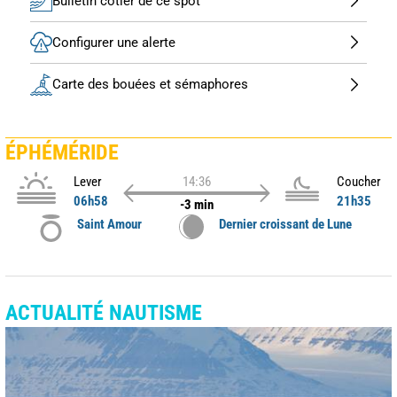
Bulletin côtier de ce spot
Configurer une alerte
Carte des bouées et sémaphores
ÉPHÉMÉRIDE
Lever
14:36
Coucher
06h58
21h35
-3 min
Saint Amour
Dernier croissant de Lune
ACTUALITÉ NAUTISME