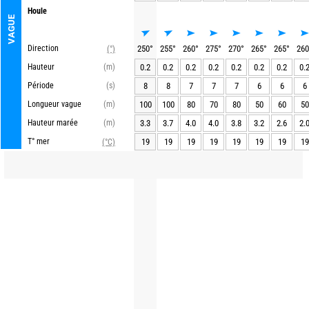
Houle
VAGUE
Direction
250
°
255
°
260
°
275
°
270
°
265
°
265
°
260
(°)
Hauteur
(m)
0.2
0.2
0.2
0.2
0.2
0.2
0.2
0.
Période
(s)
8
8
7
7
7
6
6
6
Longueur vague
(m)
100
100
80
70
80
50
60
50
Hauteur marée
(m)
3.3
3.7
4.0
4.0
3.8
3.2
2.6
2.
T° mer
19
19
19
19
19
19
19
19
(°C)