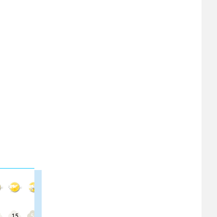
15
50
50
50
50
50
50
50
20