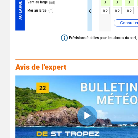
Vent au large
(nd)
3
3
3
AU LARGE
Mer au large
(m)
0.2
0.2
0.2
Consulter
Prévisions établies pour les abords du port,
Avis de l'expert