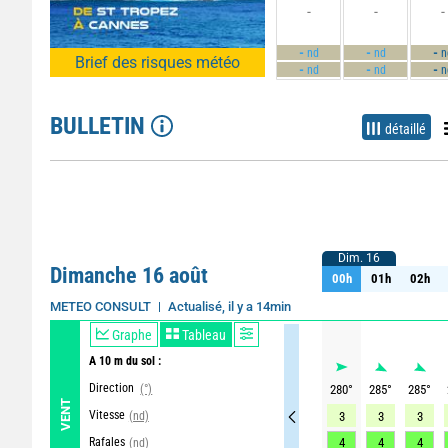
-
-
-
-
-
-
nd
nd
n
Brief des risques météo
-
-
-
nd
nd
n
BULLETIN
détaillé
Dim. 16
Dim. 16
Dimanche 16 août
00h
01h
02h
00h
01h
02h
Actualisé, il y a 14min
METEO CONSULT
Graphe
Tableau
A 10 m du sol :
Direction
(°)
280
°
285
°
285
°
VENT
Vitesse
(nd)
3
3
3
Rafales
4
4
4
(nd)