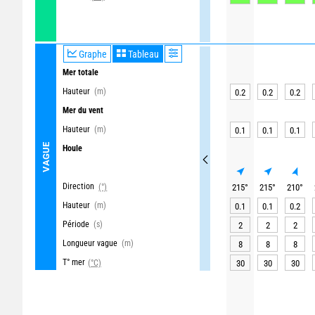
Graphe
Tableau
Mer totale
Hauteur
(m)
0.2
0.2
0.2
Mer du vent
Hauteur
(m)
0.1
0.1
0.1
VAGUE
Houle
Direction
(°)
215
°
215
°
210
°
Hauteur
(m)
0.1
0.1
0.2
Période
(s)
2
2
2
Longueur vague
(m)
8
8
8
T° mer
(°C)
30
30
30