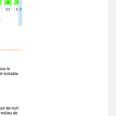
6
5
6
5
4
4
3
2
3
0.3
0.3
0.4
0.3
0.3
0.3
0.3
0.3
0.3
ur le 
t instable 
t de nuit 
milieu de 