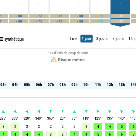
-
-
-
-
-
-
-
-
-
-
-
-
d
nd
nd
nd
nd
nd
nd
-
-
-
-
-
-
d
nd
nd
nd
nd
nd
nd
Live
1 jour
3 jours
7 jours
15 j
synthétique
Pas d'avis de coup de vent.
Risque météo
03h
04h
05h
06h
07h
08h
09h
10h
11h
12h
13h
14
03h
04h
05h
06h
07h
08h
09h
10h
11h
12h
13h
14
295
°
305
°
320
°
340
°
360
°
20
°
75
°
110
°
125
°
135
°
140
°
145
3
2
2
2
2
2
2
3
4
4
5
6
4
4
4
4
3
3
4
4
5
6
6
7