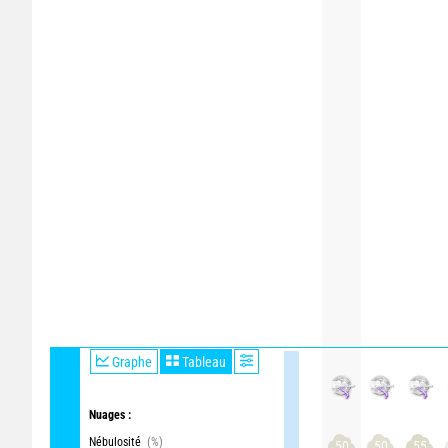
Graphe
Tableau
Nuages :
Nébulosité
(%)
50
50
55