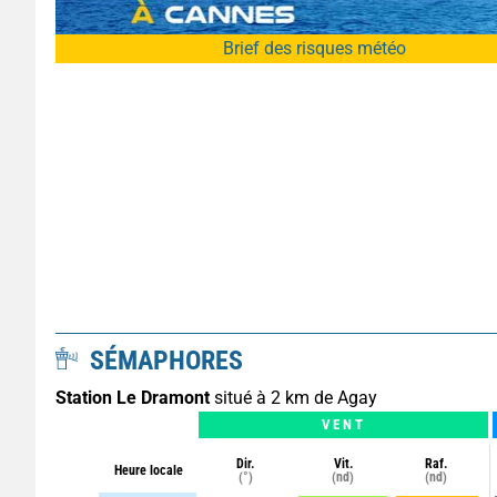
Brief des risques météo
SÉMAPHORES
Station Le Dramont
situé à 2 km de Agay
VENT
Dir.
Vit.
Raf.
Heure locale
(°)
(nd)
(nd)