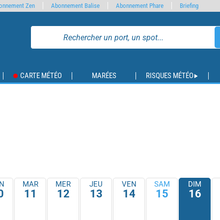
onnement Zen
Abonnement Balise
Abonnement Phare
Briefing
CARTE MÉTÉO
MARÉES
RISQUES MÉTÉO
N
MAR
MER
JEU
VEN
SAM
DIM
0
11
12
13
14
15
16