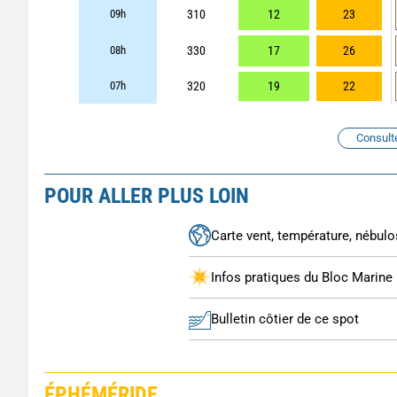
09h
310
12
23
08h
330
17
26
07h
320
19
22
Consult
POUR ALLER PLUS LOIN
Carte vent, température, nébulos
Infos pratiques du Bloc Marine
Bulletin côtier de ce spot
ÉPHÉMÉRIDE