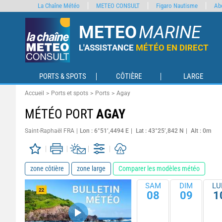
La Chaîne Météo
METEO CONSULT
Figaro Nautisme
Ab
METEO
MARINE
L'ASSISTANCE
MÉTÉO EN DIRECT
PORTS & SPOTS
CÔTIÈRE
LARGE
Accueil
Ports et spots
Ports
Agay
MÉTÉO PORT
AGAY
Saint-Raphaël FRA
Lon : 6°51’,4494 E
Lat : 43°25’,842 N
Alt : 0m
zone côtière
zone large
Comparer les modèles météo
SAM
DIM
LU
08
09
1