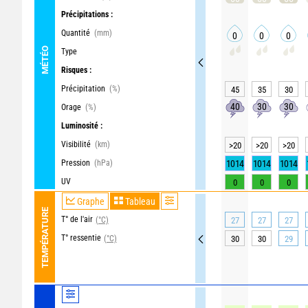
Précipitations :
Quantité
(mm)
0
0
0
MÉTÉO
Type
Risques :
Précipitation
(%)
45
35
30
40
30
30
Orage
(%)
Luminosité :
Visibilité
(km)
>20
>20
>20
Pression
(hPa)
1014
1014
1014
UV
0
0
0
Graphe
Tableau
TEMPÉRATURE
T° de l'air
(°C)
27
27
27
T° ressentie
(°C)
30
30
29