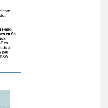
lente. 
lus 
ès-midi.
es en fin 
eux.
uds à 
à peu 
 SSW. 