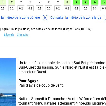
3
2
2
2
2
2
2
3
4
4
5
6
0.2
0.2
0.2
0.2
0.2
0.2
0.2
0.2
0.2
0.2
0.3
0.3
 la météo de la zone côtière
Consulter la météo de la zone large
 jusqu'à 1 mille (nautique) des côtes, en heure locale (Europe/Paris, UTC+02)
Légende
Glossaire
Un faible flux instable de secteur Sud-Est prédomine s
Sud-Ouest du bassin. Sur le Nord et l'Est il est faible e
de secteur Ouest.
Pour Agay :
Pas d'avis de coup de vent.
Nuit de Samedi à Dimanche : Vent d'W force 1 en débu
tournant NNW. Rafales atteignant 4 noeuds jusqu'en 