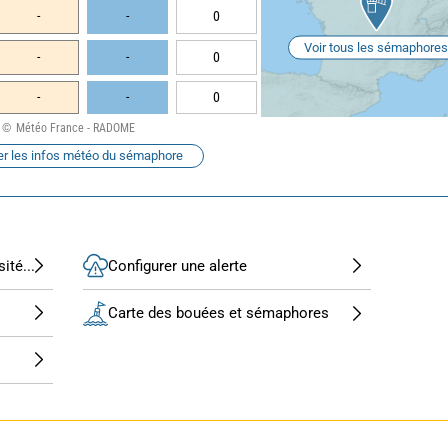
-
-
0
Voir tous les sémaphores
-
-
0
-
-
0
Météo France - RADOME
er les infos météo du sémaphore
ité...
Configurer une alerte
Carte des bouées et sémaphores