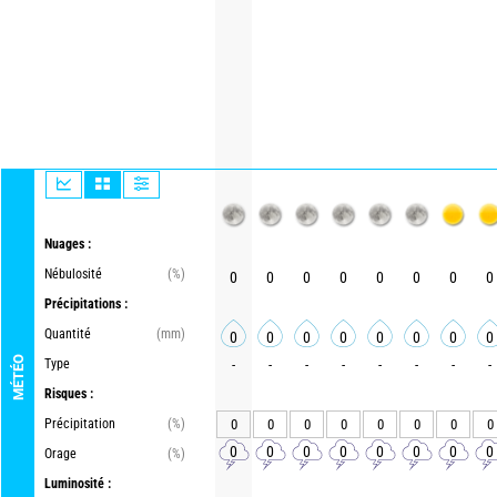
Nuages :
Nébulosité
(%)
0
0
0
0
0
0
0
0
Précipitations :
Quantité
(mm)
0
0
0
0
0
0
0
0
MÉTÉO
Type
-
-
-
-
-
-
-
-
Risques :
Précipitation
(%)
0
0
0
0
0
0
0
0
0
0
0
0
0
0
0
0
Orage
(%)
Luminosité :