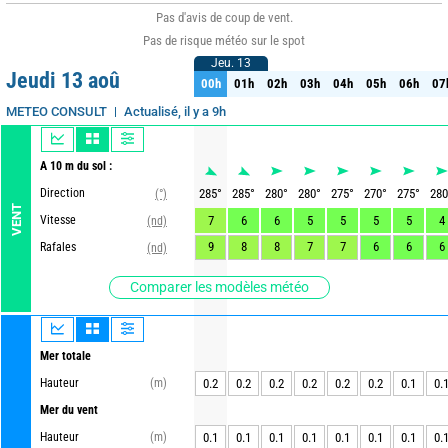
Pas d'avis de coup de vent.
Pas de risque météo sur le spot
Jeu. 13
Jeu. 13
Jeudi 13 aoû
00h
01h
02h
03h
04h
05h
06h
07
00h
01h
02h
03h
04h
05h
06h
07
Actualisé, il y a 9h
METEO CONSULT
A 10 m du sol :
Direction
285
°
285
°
280
°
280
°
275
°
270
°
275
°
280
(°)
VENT
Vitesse
7
6
6
5
5
5
5
4
(nd)
9
8
8
7
7
6
6
6
Rafales
(nd)
Comparer les modèles météo
Mer totale
Hauteur
(m)
0.2
0.2
0.2
0.2
0.2
0.2
0.1
0.
Mer du vent
Hauteur
(m)
0.1
0.1
0.1
0.1
0.1
0.1
0.1
0.