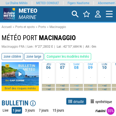
La Chaîne Météo
METEO CONSULT
Figaro Nautisme
Abonnement 
METEO
MARINE
Accueil
Ports et spots
Ports
Macinaggio
MÉTÉO PORT
MACINAGGIO
Macinaggio FRA
Lon : 9°27’,2832 E
Lat : 42°57’,684 N
Alt : 0m
zone côtière
zone large
Comparer les modèles météo
JEU
VEN
SAM
DIM
LUN
06
07
08
09
10
-
-
-
-
-
-
-
-
-
-
nd
nd
nd
nd
nd
Brief des risques météo
-
-
-
-
-
nd
nd
nd
nd
nd
BULLETIN
détaillé
synthétique
Live
1 jour
3 jours
7 jours
15 jours
55%
Fiabilité