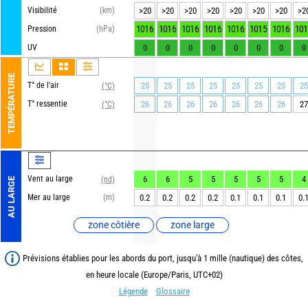
Visibilité
(km)
>20
>20
>20
>20
>20
>20
>20
>2
1016
1016
1016
1016
1016
1015
1016
101
Pression
(hPa)
UV
0
0
0
0
0
0
0
0
TEMPÉRATURE
T° de l'air
25
25
25
25
25
25
25
25
(°C)
T° ressentie
26
26
26
26
26
26
26
27
(°C)
Vent au large
6
6
5
5
5
5
5
4
(nd)
AU LARGE
Mer au large
(m)
0.2
0.2
0.2
0.2
0.1
0.1
0.1
0.
zone côtière
zone large
Prévisions établies pour les abords du port, jusqu'à 1 mille (nautique) des côtes,
en heure locale (Europe/Paris, UTC+02)
Légende
Glossaire