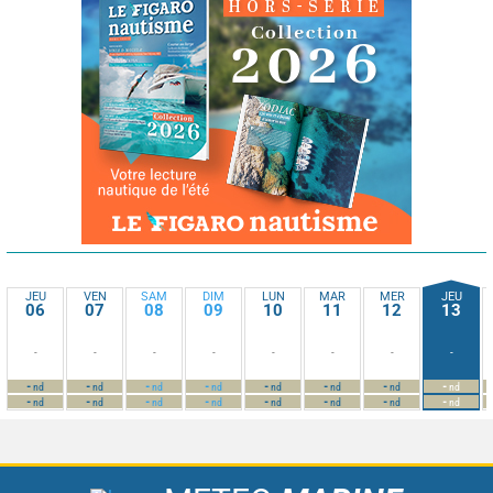
JEU
VEN
SAM
DIM
LUN
MAR
MER
JEU
06
07
08
09
10
11
12
13
-
-
-
-
-
-
-
-
-
-
-
-
-
-
-
-
nd
nd
nd
nd
nd
nd
nd
nd
-
-
-
-
-
-
-
-
nd
nd
nd
nd
nd
nd
nd
nd