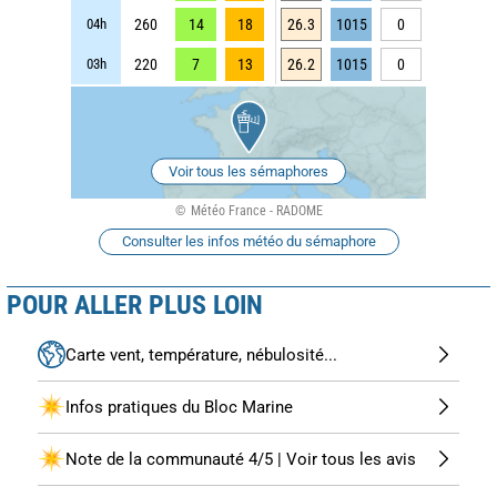
04h
260
14
18
26.3
1015
0
03h
220
7
13
26.2
1015
0
Voir tous les sémaphores
Météo France - RADOME
Consulter les infos météo du sémaphore
POUR ALLER PLUS LOIN
Carte vent, température, nébulosité...
Infos pratiques du Bloc Marine
Note de la communauté 4/5 | Voir tous les avis