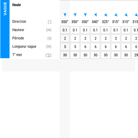
VAGUE
Houle
Direction
350
°
350
°
350
°
340
°
325
°
315
°
315
°
315
(°)
Hauteur
(m)
0.1
0.1
0.1
0.1
0.1
0.1
0.1
0.
Période
(s)
2
2
2
2
2
2
2
2
Longueur vague
(m)
5
5
6
6
6
6
6
6
T° mer
30
30
30
30
30
30
30
29
(°C)