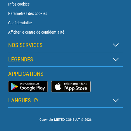
Infos cookies
Paramètres des cookies
Confidentialité
Afficher le centre de confidentialité
NOS SERVICES
Abonnement Zen
LÉGENDES
Abonnement Balise
Légende des cartes
APPLICATIONS
Abonnement Traversée
Légende des pictogrammes
Abonnement Phare
Application Météo Marine
Glossaire
Briefing avec un prévisionniste
LANGUES
Bulletin Pro Marine
Français
Devis services PRO
Copyright METEO CONSULT © 2026
Anglais
Météo Terrestre