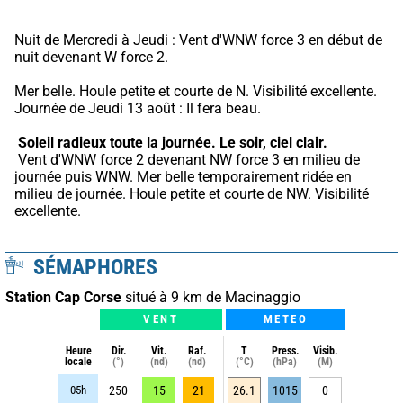
Nuit de Mercredi à Jeudi : Vent d'WNW force 3 en début de 
nuit devenant W force 2.
Mer belle. Houle petite et courte de N. Visibilité excellente. 
Journée de Jeudi 13 août : Il fera beau.
Soleil radieux toute la journée.
Le soir, ciel clair.
 Vent d'WNW force 2 devenant NW force 3 en milieu de 
journée puis WNW. Mer belle temporairement ridée en 
milieu de journée. Houle petite et courte de NW. Visibilité 
excellente.
SÉMAPHORES
Station Cap Corse
situé à 9 km de Macinaggio
VENT
METEO
Heure
Dir.
Vit.
Raf.
T
Press.
Visib.
locale
(°)
(nd)
(nd)
(°C)
(hPa)
(M)
05h
250
15
21
26.1
1015
0