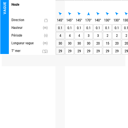
VAGUE
Houle
Direction
145
°
145
°
145
°
170
°
140
°
130
°
130
°
130
(°)
Hauteur
(m)
0.1
0.1
0.1
0.1
0.1
0.1
0.1
0.
Période
(s)
4
4
4
3
3
2
2
2
Longueur vague
(m)
30
30
30
30
20
15
20
20
T° mer
29
29
29
29
29
29
29
29
(°C)