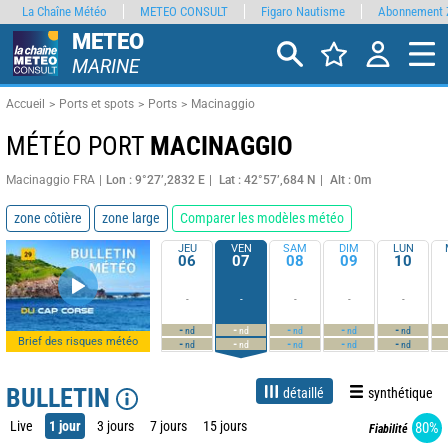
La Chaîne Météo
METEO CONSULT
Figaro Nautisme
Abonnement 
METEO
MARINE
Accueil
Ports et spots
Ports
Macinaggio
MÉTÉO PORT
MACINAGGIO
Macinaggio FRA
Lon : 9°27’,2832 E
Lat : 42°57’,684 N
Alt : 0m
zone côtière
zone large
Comparer les modèles météo
JEU
VEN
SAM
DIM
LUN
06
07
08
09
10
-
-
-
-
-
-
-
-
-
-
nd
nd
nd
nd
nd
Brief des risques météo
-
-
-
-
-
nd
nd
nd
nd
nd
BULLETIN
détaillé
synthétique
Live
1 jour
3 jours
7 jours
15 jours
80%
Fiabilité