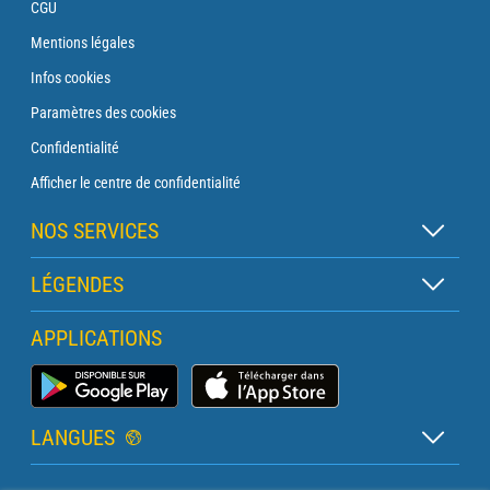
CGU
Mentions légales
Infos cookies
Paramètres des cookies
Confidentialité
Afficher le centre de confidentialité
NOS SERVICES
Abonnement Zen
LÉGENDES
Abonnement Balise
Légende des cartes
APPLICATIONS
Abonnement Traversée
Légende des pictogrammes
Abonnement Phare
Application Météo Marine
Glossaire
Briefing avec un prévisionniste
LANGUES
Bulletin Pro Marine
Français
Devis services PRO