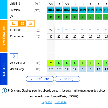
Visibilité
(km)
>20
15
>20
10
10
5
5
5
1014
1014
1014
1014
1013
1013
1013
101
Pression
(hPa)
UV
0
0
0
0
0
0
0
0
TEMPÉRATURE
T° de l'air
27
26
26
26
26
26
26
26
(°C)
T° ressentie
30
29
29
29
29
29
29
29
(°C)
Vent au large
9
5
5
6
8
8
7
6
(nd)
AU LARGE
Mer au large
(m)
0.7
0.7
0.8
0.9
1
1
1.1
1.
zone côtière
zone large
Prévisions établies pour les abords du port, jusqu'à 1 mille (nautique) des côtes,
en heure locale (Europe/Paris, UTC+02)
Légende
Glossaire