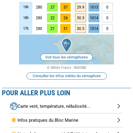
19h
280
27
37
29.9
1013
0
18h
280
22
26
30.3
1014
0
17h
280
21
31
30.5
1014
0
Voir tous les sémaphores
Météo France - RADOME
Consulter les infos météo du sémaphore
POUR ALLER PLUS LOIN
Carte vent, température, nébulosité...
Infos pratiques du Bloc Marine