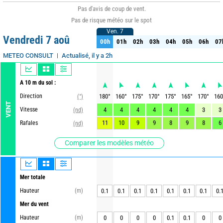
Pas d'avis de coup de vent.
Pas de risque météo sur le spot
Ven. 7
Ven. 7
Vendredi 7 aoû
00h
01h
02h
03h
04h
05h
06h
07
00h
01h
02h
03h
04h
05h
06h
07
Actualisé, il y a 2h
METEO CONSULT
A 10 m du sol :
Direction
180
°
160
°
175
°
170
°
175
°
165
°
170
°
160
(°)
VENT
Vitesse
4
4
4
4
4
4
3
3
(nd)
11
10
9
9
8
9
8
6
Rafales
(nd)
Comparer les modèles météo
Mer totale
Hauteur
(m)
0.1
0.1
0.1
0.1
0.1
0.1
0.1
0.
Mer du vent
Hauteur
(m)
0
0
0
0
0.1
0.1
0
0