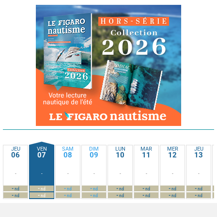
JEU
VEN
SAM
DIM
LUN
MAR
MER
JEU
06
07
08
09
10
11
12
13
-
-
-
-
-
-
-
-
-
-
-
-
-
-
-
-
nd
nd
nd
nd
nd
nd
nd
nd
-
-
-
-
-
-
-
-
nd
nd
nd
nd
nd
nd
nd
nd