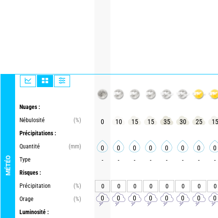
Nuages :
Nébulosité
(%)
0
10
15
15
35
30
25
1
Précipitations :
Quantité
(mm)
0
0
0
0
0
0
0
0
MÉTÉO
Type
-
-
-
-
-
-
-
-
Risques :
Précipitation
(%)
0
0
0
0
0
0
0
0
0
0
0
0
0
0
0
0
Orage
(%)
Luminosité :