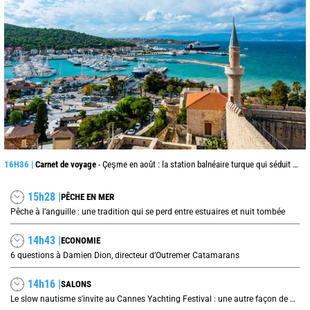
16H36 |
Carnet de voyage
- Çeşme en août : la station balnéaire turque qui séduit jusque de l’autre côté de la mer Égée
15h28 |
PÊCHE EN MER
Pêche à l’anguille : une tradition qui se perd entre estuaires et nuit tombée
14h43 |
ECONOMIE
6 questions à Damien Dion, directeur d’Outremer Catamarans
14h16 |
SALONS
Le slow nautisme s'invite au Cannes Yachting Festival : une autre façon de naviguer prend le large