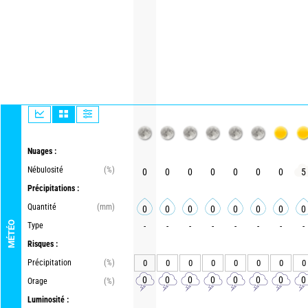
Nuages :
Nébulosité
(%)
0
0
0
0
0
0
0
5
Précipitations :
Quantité
(mm)
0
0
0
0
0
0
0
0
MÉTÉO
Type
-
-
-
-
-
-
-
-
Risques :
Précipitation
(%)
0
0
0
0
0
0
0
0
0
0
0
0
0
0
0
0
Orage
(%)
Luminosité :