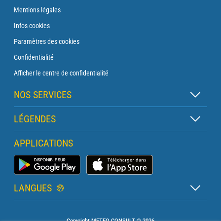
Mentions légales
Infos cookies
Paramètres des cookies
Confidentialité
Afficher le centre de confidentialité
NOS SERVICES
Abonnement Zen
LÉGENDES
Abonnement Balise
Légende des cartes
APPLICATIONS
Abonnement Traversée
Légende des pictogrammes
Abonnement Phare
Application Météo Marine
Glossaire
Briefing avec un prévisionniste
LANGUES
Bulletin Pro Marine
Français
Devis services PRO
Copyright METEO CONSULT © 2026