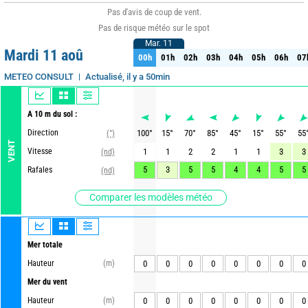
Pas d'avis de coup de vent.
Pas de risque météo sur le spot
Mar. 11
Mar. 11
Mardi 11 aoû
00h
01h
02h
03h
04h
05h
06h
07
00h
01h
02h
03h
04h
05h
06h
07
Actualisé, il y a 50min
METEO CONSULT
A 10 m du sol :
Direction
100
°
15
°
70
°
85
°
45
°
15
°
55
°
55
(°)
VENT
Vitesse
1
1
2
2
1
1
3
3
(nd)
5
3
5
5
4
4
5
5
Rafales
(nd)
Comparer les modèles météo
Mer totale
Hauteur
(m)
0
0
0
0
0
0
0
0
Mer du vent
Hauteur
(m)
0
0
0
0
0
0
0
0