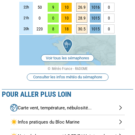
22h
50
9
10
26.9
1016
0
21h
0
0
10
28.9
1015
0
20h
220
8
18
30.5
1015
0
Voir tous les sémaphores
Météo France - RADOME
Consulter les infos météo du sémaphore
POUR ALLER PLUS LOIN
Carte vent, température, nébulosité...
Infos pratiques du Bloc Marine