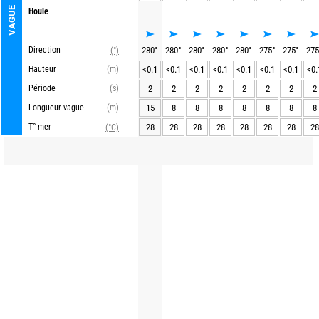
VAGUE
Houle
Direction
280
°
280
°
280
°
280
°
280
°
275
°
275
°
275
(°)
Hauteur
(m)
<0.1
<0.1
<0.1
<0.1
<0.1
<0.1
<0.1
<0.
Période
(s)
2
2
2
2
2
2
2
2
Longueur vague
(m)
15
8
8
8
8
8
8
8
T° mer
28
28
28
28
28
28
28
28
(°C)