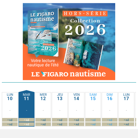
LUN
MAR
MER
JEU
VEN
SAM
DIM
LUN
10
11
12
13
14
15
16
17
-
-
-
-
-
-
-
-
-
-
-
-
-
-
-
-
nd
nd
nd
nd
nd
nd
nd
nd
-
-
-
-
-
-
-
-
nd
nd
nd
nd
nd
nd
nd
nd