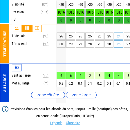
Visibilité
(km)
>20
>20
>20
>20
>20
>20
>20
>2
1016
1016
1016
1016
1016
1016
1016
101
Pression
(hPa)
UV
0
0
0
0
0
0
0
0
TEMPÉRATURE
T° de l'air
26
26
26
25
25
25
24
25
(°C)
T° ressentie
30
29
29
28
28
28
26
27
(°C)
Vent au large
6
6
4
2
3
4
4
3
(nd)
AU LARGE
Mer au large
(m)
0.2
0.2
0.1
0.1
0.2
0.1
0.1
0.
zone côtière
zone large
Prévisions établies pour les abords du port, jusqu'à 1 mille (nautique) des côtes,
en heure locale (Europe/Paris, UTC+02)
Légende
Glossaire