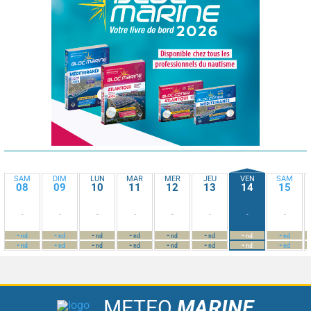
SAM
DIM
LUN
MAR
MER
JEU
VEN
SAM
08
09
10
11
12
13
14
15
-
-
-
-
-
-
-
-
-
-
-
-
-
-
-
-
nd
nd
nd
nd
nd
nd
nd
nd
-
-
-
-
-
-
-
-
nd
nd
nd
nd
nd
nd
nd
nd
METEO
MARINE