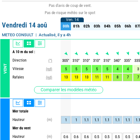
Pas d'avis de coup de vent.
Pas de risque météo sur le spot
Ven. 14
Ven. 14
Vendredi 14 aoû
00h
01h
02h
03h
04h
05h
06h
07
00h
01h
02h
03h
04h
05h
06h
07
Actualisé, il y a 4h
METEO CONSULT
A 10 m du sol :
Direction
305
°
310
°
310
°
310
°
310
°
340
°
335
°
335
(°)
VENT
Vitesse
5
5
5
5
5
4
4
3
(nd)
13
13
13
11
11
8
7
7
Rafales
(nd)
Comparer les modèles météo
Mer totale
Hauteur
(m)
1
1
1.1
1.1
1.1
1.1
1.1
1.
Mer du vent
Hauteur
(m)
0.6
0.6
0.6
0.5
0.5
0.5
0.5
0.