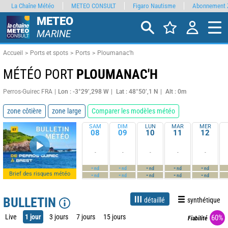
La Chaîne Météo
METEO CONSULT
Figaro Nautisme
Abonnement 
METEO
MARINE
Accueil
Ports et spots
Ports
Ploumanac'h
MÉTÉO PORT
PLOUMANAC'H
Perros-Guirec FRA
Lon : -3°29’,298 W
Lat : 48°50’,1 N
Alt : 0m
zone côtière
zone large
Comparer les modèles météo
SAM
DIM
LUN
MAR
MER
08
09
10
11
12
-
-
-
-
-
-
-
-
-
-
nd
nd
nd
nd
nd
Brief des risques météo
-
-
-
-
-
nd
nd
nd
nd
nd
BULLETIN
détaillé
synthétique
Live
1 jour
3 jours
7 jours
15 jours
60%
Fiabilité