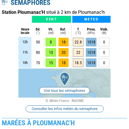
SÉMAPHORES
Station Ploumanac'H
situé à 2 km de Ploumanac'h
VENT
METEO
Heure
Dir.
Vit.
Raf.
T
Press.
Visib.
locale
(°)
(nd)
(nd)
(°C)
(hPa)
(M)
12h
50
8
18
22.8
1018
0
11h
80
13
20
22
1018
0
10h
70
15
18
18.5
1018
0
Voir tous les sémaphores
Météo France - RADOME
Consulter les infos météo du sémaphore
MARÉES À PLOUMANAC'H