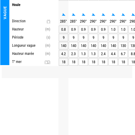
Houle
VAGUE
Direction
285
°
285
°
290
°
290
°
290
°
290
°
290
°
290
(°)
Hauteur
(m)
0.8
0.9
0.9
0.9
0.9
1.0
1.0
1.
Période
(s)
9
9
9
9
9
9
9
9
Longueur vague
(m)
140
140
140
140
140
140
130
13
Hauteur marée
(m)
4.2
2.3
1.3
1.3
2.4
4.4
6.7
8.
T° mer
18
18
18
18
18
18
18
18
(°C)