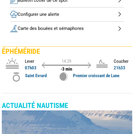
Bulletin côtier de ce spot
Configurer une alerte
Carte des bouées et sémaphores
ÉPHÉMÉRIDE
Lever
14:29
Coucher
07h03
21h33
-3 min
Saint Evrard
Premier croissant de Lune
ACTUALITÉ NAUTISME