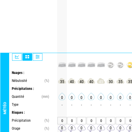
Nuages :
Nébulosité
(%)
35
40
40
40
45
30
35
3
Précipitations :
Quantité
(mm)
0
0
0
0
0
0
0
0
MÉTÉO
Type
-
-
-
-
-
-
-
-
Risques :
Précipitation
(%)
0
0
0
0
0
0
0
0
0
0
0
0
0
0
0
0
Orage
(%)