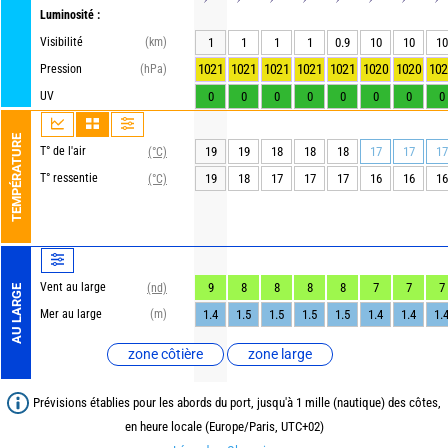
Luminosité :
Visibilité
(km)
1
1
1
1
0.9
10
10
10
1021
1021
1021
1021
1021
1020
1020
102
Pression
(hPa)
UV
0
0
0
0
0
0
0
0
TEMPÉRATURE
T° de l'air
19
19
18
18
18
17
17
17
(°C)
T° ressentie
19
18
17
17
17
16
16
16
(°C)
Vent au large
9
8
8
8
8
7
7
7
(nd)
AU LARGE
Mer au large
(m)
1.4
1.5
1.5
1.5
1.5
1.4
1.4
1.
zone côtière
zone large
Prévisions établies pour les abords du port, jusqu'à 1 mille (nautique) des côtes,
en heure locale (Europe/Paris, UTC+02)