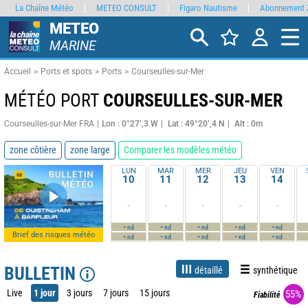
La Chaîne Météo
METEO CONSULT
Figaro Nautisme
Abonnement 
METEO
MARINE
Accueil
Ports et spots
Ports
Courseulles-sur-Mer
MÉTÉO PORT
COURSEULLES-SUR-MER
Courseulles-sur-Mer FRA
Lon : 0°27’,3 W
Lat : 49°20’,4 N
Alt : 0m
zone côtière
zone large
Comparer les modèles météo
LUN
MAR
MER
JEU
VEN
10
11
12
13
14
-
-
-
-
-
-
-
-
-
-
nd
nd
nd
nd
nd
Brief des risques météo
-
-
-
-
-
nd
nd
nd
nd
nd
BULLETIN
détaillé
synthétique
Live
1 jour
3 jours
7 jours
15 jours
55%
Fiabilité