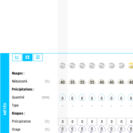
Nuages :
Nébulosité
(%)
40
35
35
35
40
40
40
4
Précipitations :
Quantité
(mm)
0
0
0
0
0
0
0
0
MÉTÉO
Type
-
-
-
-
-
-
-
-
Risques :
Précipitation
(%)
0
0
0
0
0
0
0
0
0
0
0
0
0
0
0
0
Orage
(%)