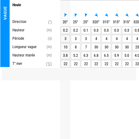
Houle
VAGUE
Direction
20
°
25
°
25
°
320
°
315
°
315
°
315
°
320
(°)
Hauteur
(m)
0.2
0.2
0.1
0.3
0.3
0.3
0.3
0.
Période
(s)
3
3
3
4
4
4
4
4
Longueur vague
(m)
10
8
7
30
30
30
30
25
Hauteur marée
(m)
3.8
5.2
6.3
6.8
6.5
5.9
5.0
4.
T° mer
22
22
22
22
22
22
22
22
(°C)