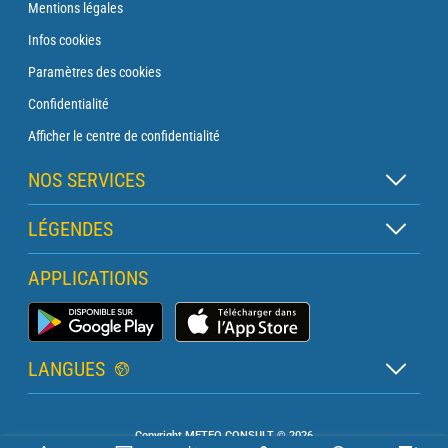
Mentions légales
Infos cookies
Paramètres des cookies
Confidentialité
Afficher le centre de confidentialité
NOS SERVICES
Abonnement Zen
LÉGENDES
Abonnement Balise
Légende des cartes
APPLICATIONS
Abonnement Traversée
Légende des pictogrammes
Abonnement Phare
Application Météo Marine
Glossaire
Briefing avec un prévisionniste
LANGUES
Bulletin Pro Marine
Français
Devis services PRO
Copyright METEO CONSULT © 2026
Anglais