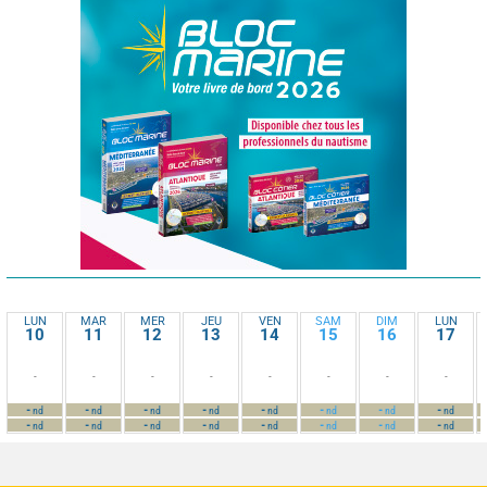
LUN
MAR
MER
JEU
VEN
SAM
DIM
LUN
10
11
12
13
14
15
16
17
-
-
-
-
-
-
-
-
-
-
-
-
-
-
-
-
nd
nd
nd
nd
nd
nd
nd
nd
-
-
-
-
-
-
-
-
nd
nd
nd
nd
nd
nd
nd
nd