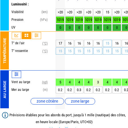
Luminosité :
Visibilité
(km)
>20
>20
>20
>20
>20
15
>20
>2
1019
1019
1019
1019
1019
1019
1019
101
Pression
(hPa)
UV
0
0
0
0
0
0
0
0
TEMPÉRATURE
T° de l'air
17
16
16
16
16
15
16
16
(°C)
T° ressentie
15
15
15
15
15
15
15
15
(°C)
Vent au large
5
4
4
4
3
4
4
4
(nd)
AU LARGE
Mer au large
(m)
0.2
0.2
0.3
0.2
0.2
0.2
0.2
0.
zone côtière
zone large
Prévisions établies pour les abords du port, jusqu'à 1 mille (nautique) des côtes,
en heure locale (Europe/Paris, UTC+02)