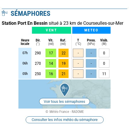
SÉMAPHORES
Station Port En Bessin
situé à 23 km de Courseulles-sur-Mer
VENT
METEO
Heure
Dir.
Vit.
Raf.
T
Press.
Visib.
locale
(°)
(nd)
(nd)
(°C)
(hPa)
(M)
07h
290
17
22
-
-
0
06h
270
14
19
-
-
0
05h
250
16
21
-
-
11
Voir tous les sémaphores
Météo France - RADOME
Consulter les infos météo du sémaphore