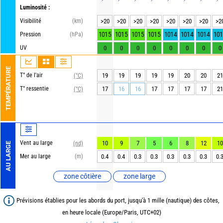
Luminosité :
Visibilité
(km)
>20
>20
>20
>20
>20
>20
>20
>2
1015
1015
1015
1015
1014
1014
1014
101
Pression
(hPa)
UV
0
0
0
0
0
0
0
0
TEMPÉRATURE
T° de l'air
19
19
19
19
19
20
20
21
(°C)
T° ressentie
17
16
16
17
17
17
17
21
(°C)
Vent au large
10
9
7
5
6
8
12
10
(nd)
AU LARGE
Mer au large
(m)
0.4
0.4
0.3
0.3
0.3
0.3
0.3
0.
zone côtière
zone large
Prévisions établies pour les abords du port, jusqu'à 1 mille (nautique) des côtes,
en heure locale (Europe/Paris, UTC+02)