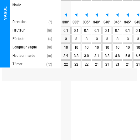
Houle
VAGUE
Direction
330
°
335
°
335
°
340
°
340
°
345
°
345
°
345
(°)
Hauteur
(m)
0.1
0.1
0.1
0.1
0.1
0.1
0.1
0.
Période
(s)
3
3
3
3
3
3
3
3
Longueur vague
(m)
10
10
10
10
10
10
10
10
Hauteur marée
(m)
3.9
3.3
3.0
3.1
3.8
4.8
5.8
6.
T° mer
22
22
22
21
21
21
21
21
(°C)