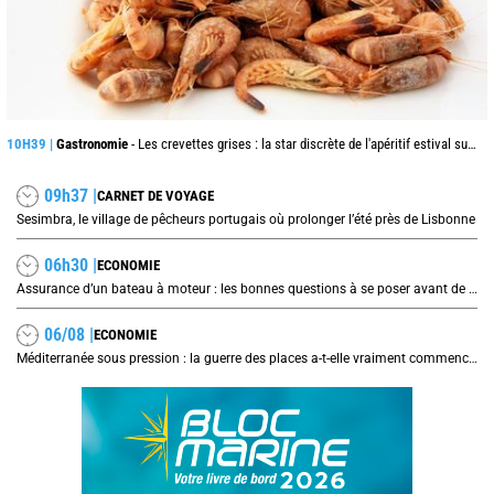
10H39 |
Gastronomie
- Les crevettes grises : la star discrète de l'apéritif estival sur les côtes de la mer du Nord
09h37 |
CARNET DE VOYAGE
Sesimbra, le village de pêcheurs portugais où prolonger l’été près de Lisbonne
06h30 |
ECONOMIE
Assurance d’un bateau à moteur : les bonnes questions à se poser avant de signer son contrat
06/08 |
ECONOMIE
Méditerranée sous pression : la guerre des places a-t-elle vraiment commencé ?