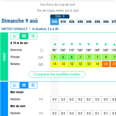
Pas d'avis de coup de vent.
Pas de risque météo sur le spot
Dim. 9
Dim. 9
Dimanche 9 aoû
00h
01h
02h
03h
04h
05h
06h
07
00h
01h
02h
03h
04h
05h
06h
07
Actualisé, il y a 4h
METEO CONSULT
A 10 m du sol :
Direction
90
°
100
°
110
°
130
°
130
°
140
°
165
°
170
(°)
VENT
Vitesse
7
6
6
7
7
7
9
7
(nd)
15
13
12
12
12
14
20
21
Rafales
(nd)
Comparer les modèles météo
Mer totale
Hauteur
(m)
0.2
0.2
0.2
0.2
0.2
0.2
0.2
0.
Mer du vent
Hauteur
(m)
0.2
0.2
0.2
0.2
0.2
0.1
0.1
0.