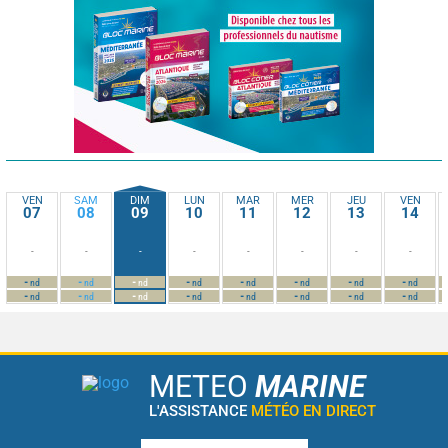
VEN
SAM
DIM
LUN
MAR
MER
JEU
VEN
07
08
09
10
11
12
13
14
-
-
-
-
-
-
-
-
-
-
-
-
-
-
-
-
nd
nd
nd
nd
nd
nd
nd
nd
-
-
-
-
-
-
-
-
nd
nd
nd
nd
nd
nd
nd
nd
METEO
MARINE
L'ASSISTANCE
MÉTÉO EN DIRECT