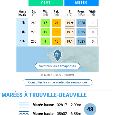
VENT
METEO
Heure
Dir.
Vit.
Raf.
T
Press.
Visib.
locale
(°)
(nd)
(nd)
(°C)
(hPa)
(M)
12h
260
15
21
19.9
1025
11
11h
220
12
18
19.7
1025
0
10h
200
9
13
19.1
1025
0
Voir tous les sémaphores
Météo France - RADOME
Consulter les infos météo du sémaphore
MARÉES À TROUVILLE-DEAUVILLE
Marée basse
02h17
2.99m
48
Marée haute
08h02
6.88m