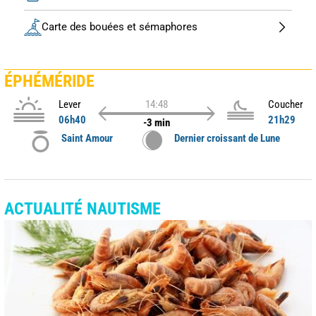
Carte des bouées et sémaphores
ÉPHÉMÉRIDE
Lever
14:48
Coucher
06h40
21h29
-3 min
Saint Amour
Dernier croissant de Lune
ACTUALITÉ NAUTISME