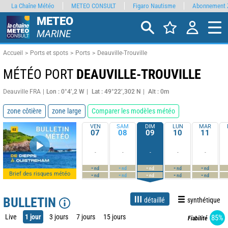
La Chaîne Météo
METEO CONSULT
Figaro Nautisme
Abonnement 
METEO
MARINE
Accueil
Ports et spots
Ports
Deauville-Trouville
MÉTÉO PORT
DEAUVILLE-TROUVILLE
Deauville FRA
Lon : 0°4’,2 W
Lat : 49°22’,302 N
Alt : 0m
zone côtière
zone large
Comparer les modèles météo
VEN
SAM
DIM
LUN
MAR
07
08
09
10
11
-
-
-
-
-
-
-
-
-
-
nd
nd
nd
nd
nd
Brief des risques météo
-
-
-
-
-
nd
nd
nd
nd
nd
BULLETIN
détaillé
synthétique
Live
1 jour
3 jours
7 jours
15 jours
85%
Fiabilité