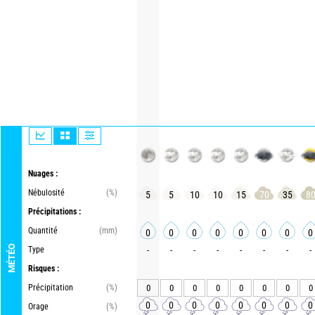
Nuages :
Nébulosité
(%)
5
5
10
10
15
70
35
8
Précipitations :
Quantité
(mm)
0
0
0
0
0
0
0
0
MÉTÉO
Type
-
-
-
-
-
-
-
-
Risques :
Précipitation
(%)
0
0
0
0
0
0
0
0
0
0
0
0
0
0
0
0
Orage
(%)