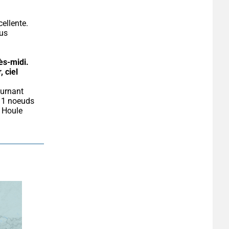
ellente. 
us 
ès-midi.
, ciel 
11 noeuds 
 Houle 