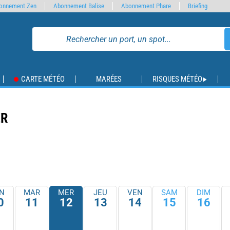
onnement Zen
Abonnement Balise
Abonnement Phare
Briefing
CARTE MÉTÉO
MARÉES
RISQUES MÉTÉO
ER
N
MAR
MER
JEU
VEN
SAM
DIM
0
11
12
13
14
15
16