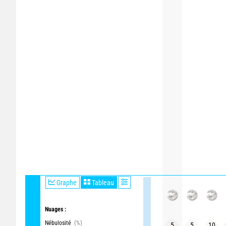
Graphe
Tableau
Nuages :
Nébulosité
(%)
5
5
10