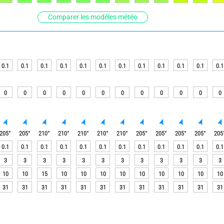
Comparer les modèles météo
0.1
0.1
0.1
0.1
0.1
0.1
0.1
0.1
0.1
0.1
0.1
0.1
0
0
0
0
0
0
0
0
0
0
0
0
205
°
205
°
210
°
210
°
210
°
210
°
210
°
205
°
205
°
205
°
205
°
205
0.1
0.1
0.1
0.1
0.1
0.1
0.1
0.1
0.1
0.1
0.1
0.1
3
3
3
3
3
3
3
3
3
3
3
3
10
10
15
10
10
10
10
10
10
10
10
10
31
31
31
31
31
31
31
31
31
31
31
31