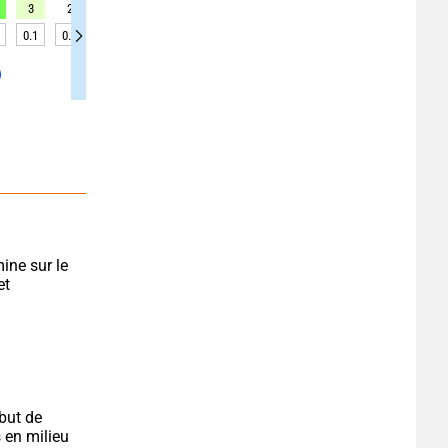
3
2
1
4
5
4
6
6
7
0.1
0.1
0.1
0.1
0.1
0.1
0.1
0.1
0.1
ine sur le 
t 
but de 
en milieu 