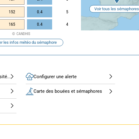
Voir tous les sémaphores
152
0.4
5
165
0.4
4
CANDHIS
er les infos météo du sémaphore
ité...
Configurer une alerte
Carte des bouées et sémaphores