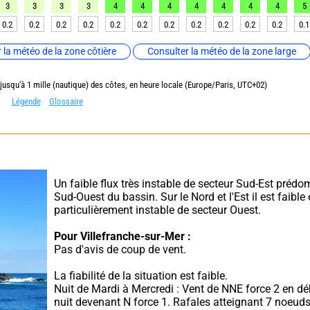
3
3
3
3
4
4
4
4
4
4
4
5
0.2
0.2
0.2
0.2
0.2
0.2
0.2
0.2
0.2
0.2
0.2
0.1
 la météo de la zone côtière
Consulter la météo de la zone large
 jusqu'à 1 mille (nautique) des côtes, en heure locale (Europe/Paris, UTC+02)
Légende
Glossaire
Un faible flux très instable de secteur Sud-Est prédom
Sud-Ouest du bassin. Sur le Nord et l'Est il est faible e
particulièrement instable de secteur Ouest.
Pour Villefranche-sur-Mer :
Pas d'avis de coup de vent.
La fiabilité de la situation est faible.
Nuit de Mardi à Mercredi : Vent de NNE force 2 en dé
nuit devenant N force 1. Rafales atteignant 7 noeuds 