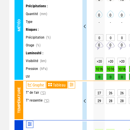
Précipitations :
Quantité
(mm)
0
0
0
MÉTÉO
Type
-
-
-
Risques :
Précipitation
(%)
0
0
0
0
0
0
Orage
(%)
Luminosité :
Visibilité
(km)
>20
>20
>20
Pression
(hPa)
1016
1016
1016
UV
0
0
0
Graphe
Tableau
TEMPÉRATURE
T° de l'air
(°C)
27
26
26
T° ressentie
(°C)
29
28
28