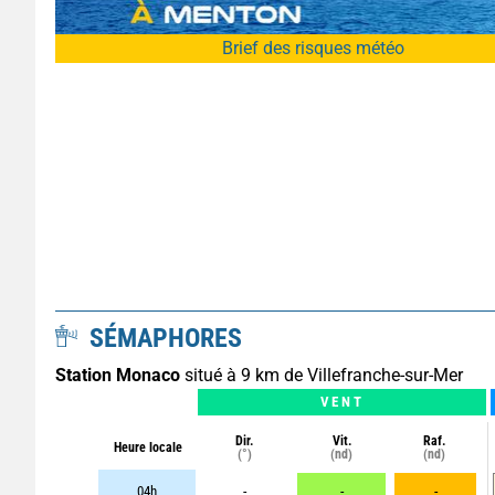
Brief des risques météo
SÉMAPHORES
Station Monaco
situé à 9 km de Villefranche-sur-Mer
VENT
Dir.
Vit.
Raf.
Heure locale
(°)
(nd)
(nd)
04h
-
-
-