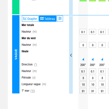
Graphe
Tableau
Mer totale
Hauteur
(m)
0.1
0.1
0.1
Mer du vent
Hauteur
(m)
0
0
0
VAGUE
Houle
Direction
(°)
200
°
200
°
205
°
Hauteur
(m)
0.1
0.1
0.1
Période
(s)
3
3
3
Longueur vague
(m)
10
10
10
T° mer
(°C)
31
31
31