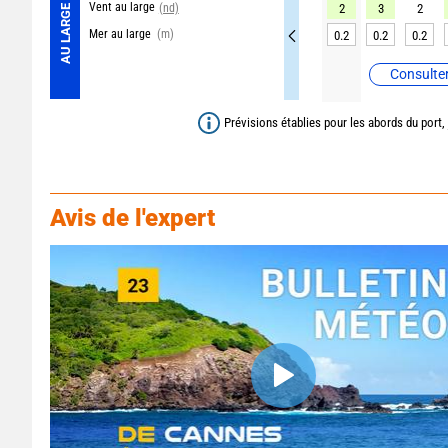
Vent au large
(nd)
2
3
2
AU LARGE
Mer au large
(m)
0.2
0.2
0.2
Consulter
Prévisions établies pour les abords du port,
Avis de l'expert