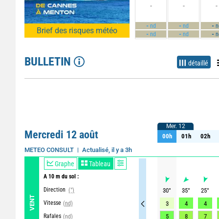
-
-
-
-
-
-
nd
nd
n
Brief des risques météo
-
-
-
nd
nd
n
BULLETIN
détaillé
Mer. 12
Mer. 12
Mercredi 12 août
00h
01h
02h
00h
01h
02h
Actualisé, il y a 3h
METEO CONSULT
Graphe
Tableau
A 10 m du sol :
Direction
(°)
30
°
35
°
25
°
VENT
Vitesse
(nd)
3
4
4
Rafales
5
8
7
(nd)