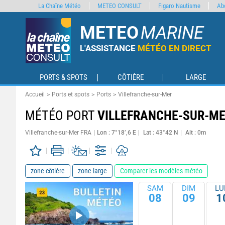
La Chaîne Météo
METEO CONSULT
Figaro Nautisme
Ab
METEO
MARINE
L'ASSISTANCE
MÉTÉO EN DIRECT
PORTS & SPOTS
CÔTIÈRE
LARGE
Accueil
Ports et spots
Ports
Villefranche-sur-Mer
MÉTÉO PORT
VILLEFRANCHE-SUR-M
Villefranche-sur-Mer FRA
Lon : 7°18’,6 E
Lat : 43°42 N
Alt : 0m
zone côtière
zone large
Comparer les modèles météo
SAM
DIM
LU
08
09
1