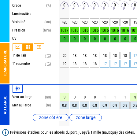
0
0
0
0
0
0
0
0
Orage
(%)
Luminosité :
Visibilité
(km)
>20
>20
>20
>20
>20
>20
>20
15
1017
1016
1016
1016
1016
1016
1016
101
Pression
(hPa)
UV
0
0
0
0
0
0
0
0
TEMPÉRATURE
T° de l'air
20
18
18
18
18
18
18
17
(°C)
T° ressentie
19
18
18
18
17
17
17
17
(°C)
Vent au large
3
0
0
0
1
1
1
3
(nd)
AU LARGE
Mer au large
(m)
0.8
0.8
0.8
0.8
0.9
0.9
0.9
0.
zone côtière
zone large
Prévisions établies pour les abords du port, jusqu'à 1 mille (nautique) des côtes,