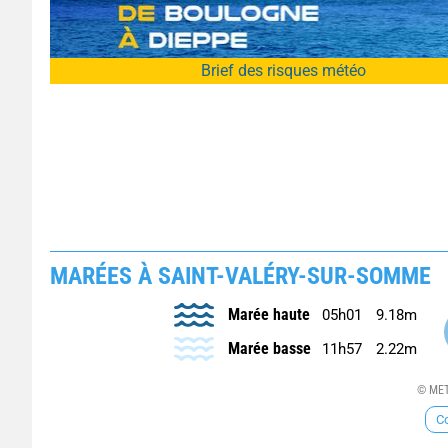
Brief des risques météo
MARÉES À SAINT-VALÉRY-SUR-SOMME
Marée haute
05h01
9.18m
Marée basse
11h57
2.22m
© MET
Co