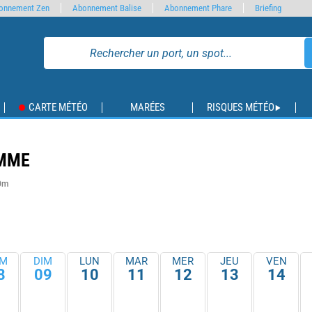
onnement Zen
Abonnement Balise
Abonnement Phare
Briefing
CARTE MÉTÉO
MARÉES
RISQUES MÉTÉO
OMME
 0m
M
DIM
LUN
MAR
MER
JEU
VEN
8
09
10
11
12
13
14