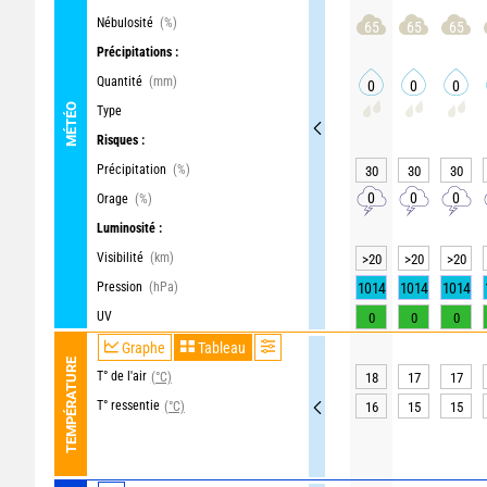
Nébulosité
(%)
65
65
65
Précipitations :
Quantité
(mm)
0
0
0
MÉTÉO
Type
Risques :
Précipitation
(%)
30
30
30
0
0
0
Orage
(%)
Luminosité :
Visibilité
(km)
>20
>20
>20
Pression
(hPa)
1014
1014
1014
UV
0
0
0
Graphe
Tableau
TEMPÉRATURE
T° de l'air
(°C)
18
17
17
T° ressentie
(°C)
16
15
15