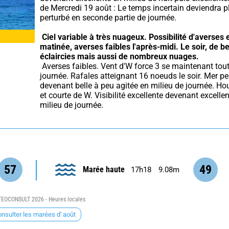
de Mercredi 19 août : Le temps incertain deviendra pl
perturbé en seconde partie de journée.
Ciel variable à très nuageux.
Possibilité d'averses e
matinée, averses faibles l'après-midi.
Le soir, de be
éclaircies mais aussi de nombreux nuages.
 Averses faibles. Vent d'W force 3 se maintenant toute la 
journée. Rafales atteignant 16 noeuds le soir. Mer pe
devenant belle à peu agitée en milieu de journée. Houl
et courte de W. Visibilité excellente devenant excellen
milieu de journée.
57
49
Marée haute
17h18
9.08m
EOCONSULT 2026 - Heures locales
nsulter les marées d' août