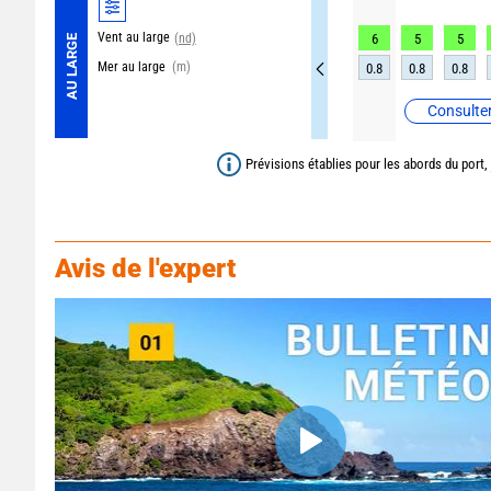
Vent au large
(nd)
6
5
5
AU LARGE
Mer au large
(m)
0.8
0.8
0.8
Consulter
Prévisions établies pour les abords du port,
Avis de l'expert