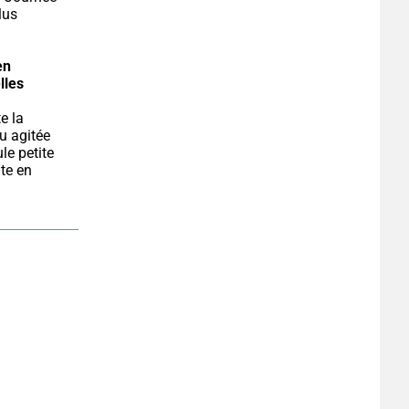
us 
n 
lles 
u agitée 
e petite 
te en 