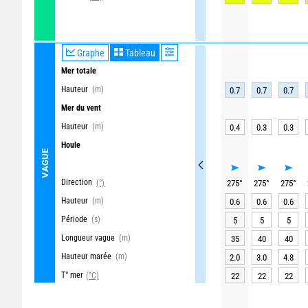
Graphe
Tableau
Mer totale
Hauteur
(m)
0.7
0.7
0.7
Mer du vent
Hauteur
(m)
0.4
0.3
0.3
Houle
VAGUE
Direction
(°)
275
°
275
°
275
°
Hauteur
(m)
0.6
0.6
0.6
Période
(s)
5
5
5
Longueur vague
(m)
35
40
40
Hauteur marée
(m)
2.0
3.0
4.8
T° mer
(°C)
22
22
22