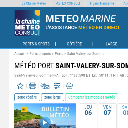
La Chaîne Météo
METEO CONSULT
Figaro Nautisme
Ab
METEO
MARINE
L'ASSISTANCE
MÉTÉO EN DIRECT
PORTS & SPOTS
CÔTIÈRE
LARGE
Accueil
Ports et spots
Ports
Saint-Valery-sur-Somme
MÉTÉO PORT
SAINT-VALERY-SUR-S
Saint-Valery-sur-Somme FRA
Lon : 1°38’,598 E
Lat : 50°11’,1 N
Alt :
zone côtière
zone large
Comparer les modèles météo
JEU
VEN
SA
06
07
0