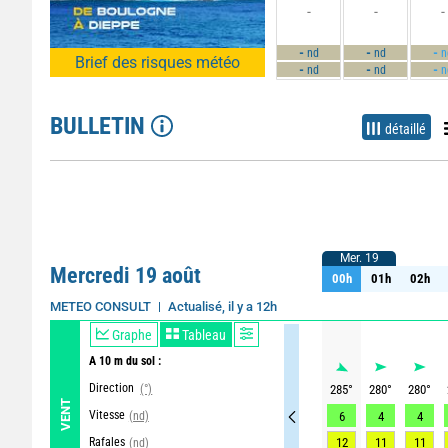
-
-
-
-
-
-
nd
nd
n
Brief des risques météo
-
-
-
nd
nd
n
BULLETIN
détaillé
Mer. 19
Mer. 19
Mercredi 19 août
00h
01h
02h
00h
01h
02h
Actualisé, il y a 12h
METEO CONSULT
Graphe
Tableau
A 10 m du sol :
Direction
(°)
285
°
280
°
280
°
VENT
Vitesse
(nd)
6
4
4
Rafales
12
11
11
(nd)