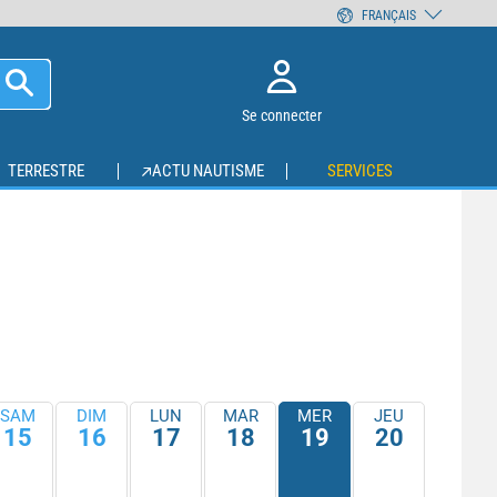
FRANÇAIS
Se connecter
TERRESTRE
ACTU NAUTISME
SERVICES
SAM
DIM
LUN
MAR
MER
JEU
15
16
17
18
19
20