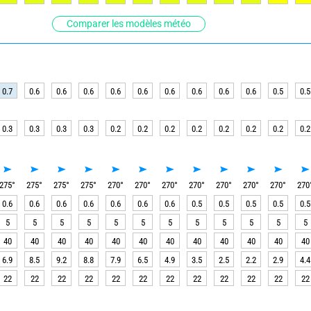
Comparer les modèles météo
0.7
0.6
0.6
0.6
0.6
0.6
0.6
0.6
0.6
0.6
0.5
0.5
0.3
0.3
0.3
0.3
0.2
0.2
0.2
0.2
0.2
0.2
0.2
0.2
275
°
275
°
275
°
275
°
270
°
270
°
270
°
270
°
270
°
270
°
270
°
270
0.6
0.6
0.6
0.6
0.6
0.6
0.6
0.5
0.5
0.5
0.5
0.5
5
5
5
5
5
5
5
5
5
5
5
5
40
40
40
40
40
40
40
40
40
40
40
40
6.9
8.5
9.2
8.8
7.9
6.5
4.9
3.5
2.5
2.2
2.9
4.4
22
22
22
22
22
22
22
22
22
22
22
22