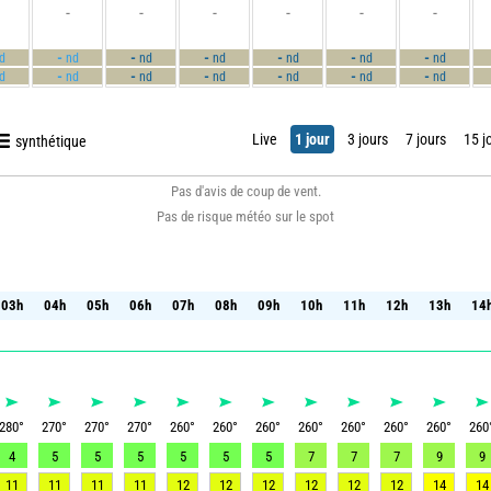
-
-
-
-
-
-
-
-
-
-
-
-
d
nd
nd
nd
nd
nd
nd
-
-
-
-
-
-
d
nd
nd
nd
nd
nd
nd
Live
1 jour
3 jours
7 jours
15 j
synthétique
Pas d'avis de coup de vent.
Pas de risque météo sur le spot
03h
04h
05h
06h
07h
08h
09h
10h
11h
12h
13h
14
03h
04h
05h
06h
07h
08h
09h
10h
11h
12h
13h
14
280
°
270
°
270
°
270
°
260
°
260
°
260
°
260
°
260
°
260
°
260
°
260
4
5
5
5
5
5
5
7
7
7
9
9
11
11
11
11
12
12
12
12
12
12
14
14