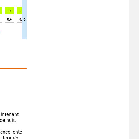
9
10
10
10
11
11
11
10
10
0.6
0.6
0.6
0.6
0.6
0.6
0.6
0.2
0.2
intenant 
de nuit.
excellente 
. Journée 