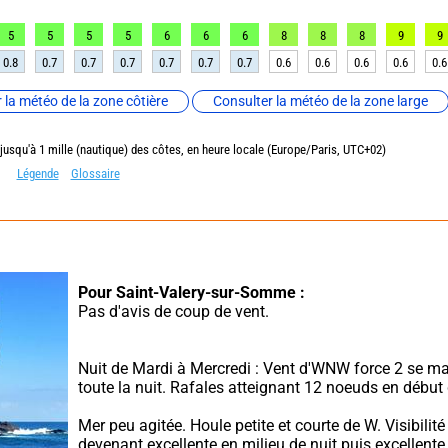
5
5
5
5
6
6
6
8
8
8
9
9
0.8
0.7
0.7
0.7
0.7
0.7
0.7
0.6
0.6
0.6
0.6
0.6
 la météo de la zone côtière
Consulter la météo de la zone large
 jusqu'à 1 mille (nautique) des côtes, en heure locale (Europe/Paris, UTC+02)
Légende
Glossaire
Pour Saint-Valery-sur-Somme :
Pas d'avis de coup de vent.
Nuit de Mardi à Mercredi : Vent d'WNW force 2 se ma
toute la nuit. Rafales atteignant 12 noeuds en début 
Mer peu agitée. Houle petite et courte de W. Visibilité 
devenant excellente en milieu de nuit puis excellente