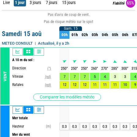
Live
1 jour
3 jours
7 jours
15 jours
65%
Fiabilité
Pas d'avis de coup de vent.
Pas de risque météo sur le spot
Sam. 15
Sam. 15
Samedi 15 aoû
00h
01h
02h
03h
04h
05h
06h
07
00h
01h
02h
03h
04h
05h
06h
07
Actualisé, il y a 2h
METEO CONSULT
A 10 m du sol :
Direction
250
°
250
°
250
°
260
°
270
°
285
°
300
°
315
(°)
VENT
Vitesse
7
7
7
5
4
3
3
4
(nd)
12
12
12
11
11
11
10
9
Rafales
(nd)
Comparer les modèles météo
Mer totale
Hauteur
(m)
0.3
0.3
0.3
0.3
0.3
0.3
0.3
0.
Mer du vent