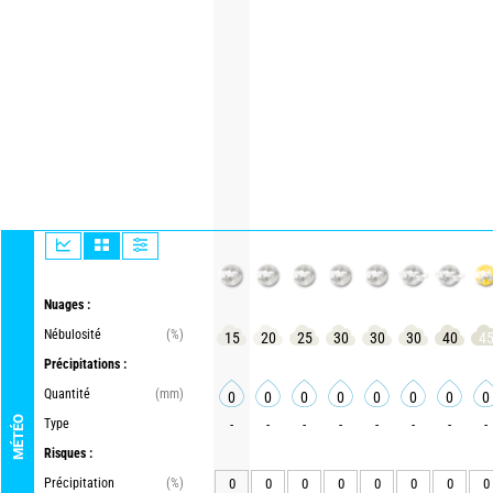
Nuages :
Nébulosité
(%)
15
20
25
30
30
30
40
4
Précipitations :
Quantité
(mm)
0
0
0
0
0
0
0
0
MÉTÉO
Type
-
-
-
-
-
-
-
-
Risques :
Précipitation
(%)
0
0
0
0
0
0
0
0