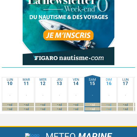
LUN
MAR
MER
JEU
VEN
SAM
DIM
LUN
10
11
12
13
14
15
16
17
-
-
-
-
-
-
-
-
-
-
-
-
-
-
-
-
nd
nd
nd
nd
nd
nd
nd
nd
-
-
-
-
-
-
-
-
nd
nd
nd
nd
nd
nd
nd
nd
METEO
MARINE