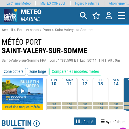
La Chaîne Météo
METEO CONSULT
Figaro Nautisme
Abonnement 
METEO
MARINE
Accueil
Ports et spots
Ports
Saint-Valery-sur-Somme
MÉTÉO PORT
SAINT-VALERY-SUR-SOMME
Saint-Valery-sur-Somme FRA
Lon : 1°38’,598 E
Lat : 50°11’,1 N
Alt : 0m
zone côtière
zone large
Comparer les modèles météo
LUN
MAR
MER
JEU
VEN
10
11
12
13
14
-
-
-
-
-
-
-
-
-
-
nd
nd
nd
nd
nd
Brief des risques météo
-
-
-
-
-
nd
nd
nd
nd
nd
BULLETIN
détaillé
synthétique