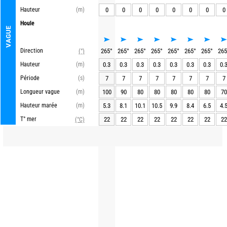
Hauteur
(m)
0
0
0
0
0
0
0
0
Houle
VAGUE
Direction
265
°
265
°
265
°
265
°
265
°
265
°
265
°
265
(°)
Hauteur
(m)
0.3
0.3
0.3
0.3
0.3
0.3
0.3
0.
Période
(s)
7
7
7
7
7
7
7
7
Longueur vague
(m)
100
90
80
80
80
80
80
70
Hauteur marée
(m)
5.3
8.1
10.1
10.5
9.9
8.4
6.5
4.
T° mer
22
22
22
22
22
22
22
22
(°C)