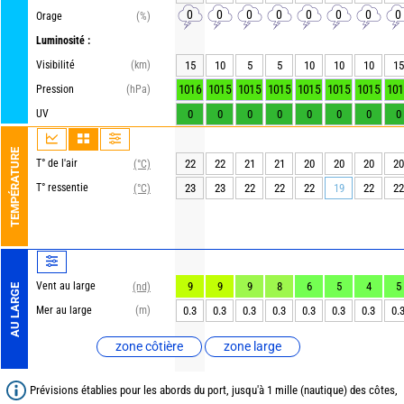
0
0
0
0
0
0
0
0
Orage
(%)
Luminosité :
Visibilité
(km)
15
10
5
5
10
10
10
15
1016
1015
1015
1015
1015
1015
1015
101
Pression
(hPa)
UV
0
0
0
0
0
0
0
0
TEMPÉRATURE
T° de l'air
22
22
21
21
20
20
20
20
(°C)
T° ressentie
23
23
22
22
22
19
22
22
(°C)
Vent au large
9
9
9
8
6
5
4
5
(nd)
AU LARGE
Mer au large
(m)
0.3
0.3
0.3
0.3
0.3
0.3
0.3
0.
zone côtière
zone large
Prévisions établies pour les abords du port, jusqu'à 1 mille (nautique) des côtes,