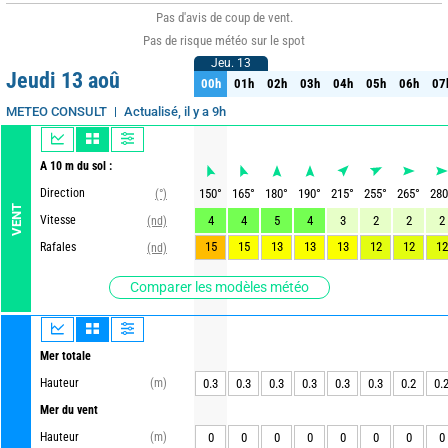
Pas d'avis de coup de vent.
Pas de risque météo sur le spot
Jeu. 13
Jeu. 13
Jeudi 13 aoû
00h
01h
02h
03h
04h
05h
06h
07
00h
01h
02h
03h
04h
05h
06h
07
Actualisé, il y a 9h
METEO CONSULT
A 10 m du sol :
Direction
150
°
165
°
180
°
190
°
215
°
255
°
265
°
280
(°)
VENT
Vitesse
4
4
5
4
3
2
2
2
(nd)
15
15
13
13
13
12
12
12
Rafales
(nd)
Comparer les modèles météo
Mer totale
Hauteur
(m)
0.3
0.3
0.3
0.3
0.3
0.3
0.2
0.
Mer du vent
Hauteur
(m)
0
0
0
0
0
0
0
0