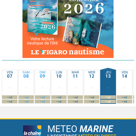
VEN
SAM
DIM
LUN
MAR
MER
JEU
VEN
07
08
09
10
11
12
13
14
-
-
-
-
-
-
-
-
-
-
-
-
-
-
-
-
nd
nd
nd
nd
nd
nd
nd
nd
-
-
-
-
-
-
-
-
nd
nd
nd
nd
nd
nd
nd
nd
METEO
MARINE