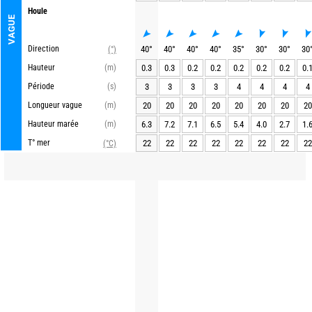
Houle
VAGUE
Direction
40
°
40
°
40
°
40
°
35
°
30
°
30
°
30
(°)
Hauteur
(m)
0.3
0.3
0.2
0.2
0.2
0.2
0.2
0.
Période
(s)
3
3
3
3
4
4
4
4
Longueur vague
(m)
20
20
20
20
20
20
20
20
Hauteur marée
(m)
6.3
7.2
7.1
6.5
5.4
4.0
2.7
1.
T° mer
22
22
22
22
22
22
22
22
(°C)