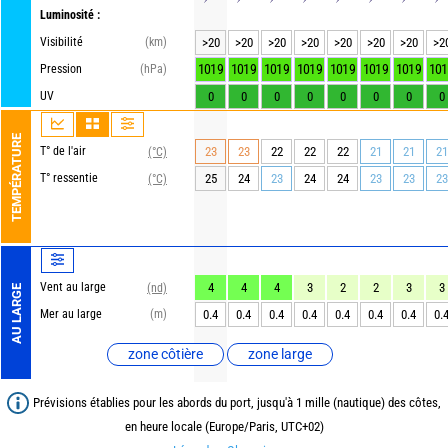
Luminosité :
Visibilité
(km)
>20
>20
>20
>20
>20
>20
>20
>2
1019
1019
1019
1019
1019
1019
1019
101
Pression
(hPa)
UV
0
0
0
0
0
0
0
0
TEMPÉRATURE
T° de l'air
23
23
22
22
22
21
21
21
(°C)
T° ressentie
25
24
23
24
24
23
23
23
(°C)
Vent au large
4
4
4
3
2
2
3
3
(nd)
AU LARGE
Mer au large
(m)
0.4
0.4
0.4
0.4
0.4
0.4
0.4
0.
zone côtière
zone large
Prévisions établies pour les abords du port, jusqu'à 1 mille (nautique) des côtes,
en heure locale (Europe/Paris, UTC+02)