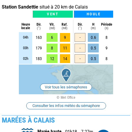
Station Sandettie
situé à 20 km de Calais
VENT
HOULE
Heure
Dir.
Vit.
Raf.
Dir.
H
Période
locale
(°)
(nd)
(nd)
(°)
(m)
(s)
04h
163
6
9
-
0.6
8
03h
179
8
11
-
0.5
9
02h
183
12
14
-
0.5
8
Voir tous les sémaphores
Met Office
Consulter les infos météo du sémaphore
MARÉES À CALAIS
Marée haute
01h18
7.27m