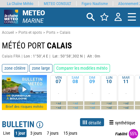
La Chaîne Météo
METEO CONSULT
Figaro Nautisme
Abonnement 
METEO
MARINE
Accueil
Ports et spots
Ports
Calais
MÉTÉO PORT
CALAIS
Calais FRA
Lon : 1°50’,4 E
Lat : 50°58’,302 N
Alt : 0m
zone côtière
zone large
Comparer les modèles météo
VEN
SAM
DIM
LUN
MAR
07
08
09
10
11
-
-
-
-
-
-
-
-
-
-
nd
nd
nd
nd
nd
Brief des risques météo
-
-
-
-
-
nd
nd
nd
nd
nd
BULLETIN
détaillé
synthétique
Live
1 jour
3 jours
7 jours
15 jours
55%
Fiabilité