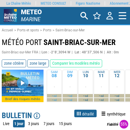
La Chaîne Météo
METEO CONSULT
Figaro Nautisme
Abonnement 
METEO
MARINE
Accueil
Ports et spots
Ports
Saint-Briac-sur-Mer
MÉTÉO PORT
SAINT-BRIAC-SUR-MER
Saint-Briac-sur-Mer FRA
Lon : -2°8’,3094 W
Lat : 48°37’,506 N
Alt : 0m
zone côtière
zone large
Comparer les modèles météo
SAM
DIM
LUN
MAR
MER
08
09
10
11
12
-
-
-
-
-
-
-
-
-
-
nd
nd
nd
nd
nd
Brief des risques météo
-
-
-
-
-
nd
nd
nd
nd
nd
BULLETIN
détaillé
synthétique
Live
1 jour
3 jours
7 jours
15 jours
55%
Fiabilité