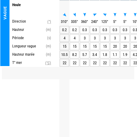
Houle
VAGUE
Direction
310
°
335
°
360
°
240
°
125
°
5
°
5
°
10
(°)
Hauteur
(m)
0.2
0.2
0.3
0.3
0.3
0.3
0.3
0.
Période
(s)
4
4
3
3
3
3
3
3
Longueur vague
(m)
15
15
15
15
15
20
20
20
Hauteur marée
(m)
10.5
8.2
5.7
3.4
1.8
1.1
1.9
4.
T° mer
22
22
22
22
22
22
22
22
(°C)