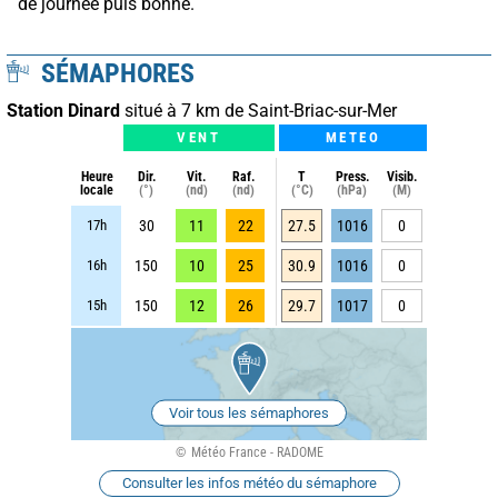
de journée puis bonne.
SÉMAPHORES
Station Dinard
situé à 7 km de Saint-Briac-sur-Mer
VENT
METEO
Heure
Dir.
Vit.
Raf.
T
Press.
Visib.
locale
(°)
(nd)
(nd)
(°C)
(hPa)
(M)
17h
30
11
22
27.5
1016
0
16h
150
10
25
30.9
1016
0
15h
150
12
26
29.7
1017
0
Voir tous les sémaphores
Météo France - RADOME
Consulter les infos météo du sémaphore