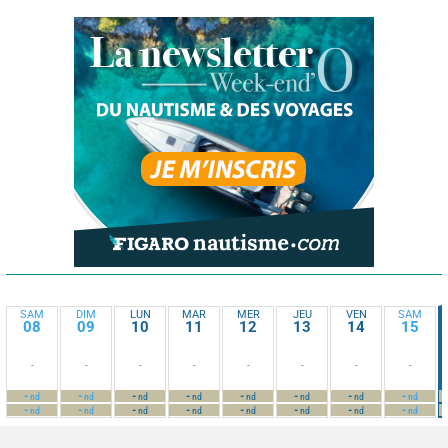
SAM
DIM
LUN
MAR
MER
JEU
VEN
SAM
08
09
10
11
12
13
14
15
-
-
-
-
-
-
-
-
-
-
-
-
-
-
-
-
nd
nd
nd
nd
nd
nd
nd
nd
-
-
-
-
-
-
-
-
nd
nd
nd
nd
nd
nd
nd
nd