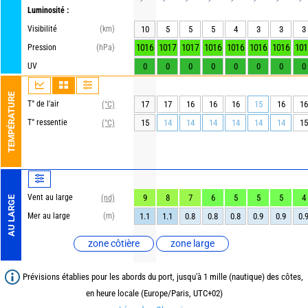
Luminosité :
Visibilité
(km)
10
5
5
5
4
3
3
3
1016
1017
1017
1016
1016
1016
1016
101
Pression
(hPa)
UV
0
0
0
0
0
0
0
0
TEMPÉRATURE
T° de l'air
17
17
16
16
16
15
16
16
(°C)
T° ressentie
15
14
14
14
14
14
14
15
(°C)
Vent au large
9
8
7
6
5
5
5
4
(nd)
AU LARGE
Mer au large
(m)
1.1
1.1
0.8
0.8
0.8
0.9
0.9
0.
zone côtière
zone large
Prévisions établies pour les abords du port, jusqu'à 1 mille (nautique) des côtes,
en heure locale (Europe/Paris, UTC+02)