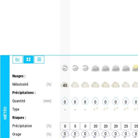
Nuages :
Nébulosité
(%)
40
45
45
55
55
55
50
5
Précipitations :
Quantité
(mm)
0
0
0
0
0
0
0
0
MÉTÉO
Type
-
-
-
Risques :
Précipitation
(%)
0
0
0
20
20
20
25
25
0
0
0
0
0
0
0
0
Orage
(%)