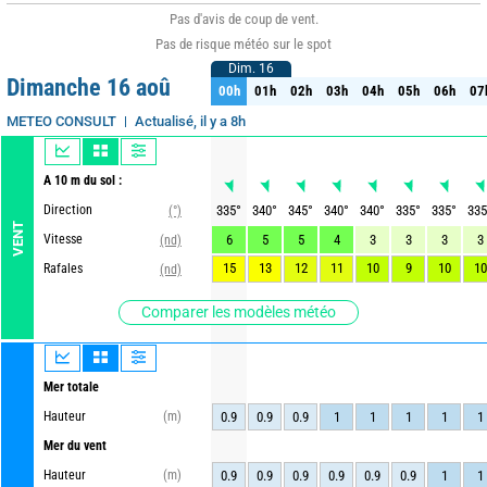
Pas d'avis de coup de vent.
Pas de risque météo sur le spot
Dim. 16
Dim. 16
Dimanche 16 aoû
00h
01h
02h
03h
04h
05h
06h
07
00h
01h
02h
03h
04h
05h
06h
07
Actualisé, il y a 8h
METEO CONSULT
A 10 m du sol :
Direction
335
°
340
°
345
°
340
°
340
°
335
°
335
°
335
(°)
VENT
Vitesse
6
5
5
4
3
3
3
3
(nd)
15
13
12
11
10
9
10
10
Rafales
(nd)
Comparer les modèles météo
Mer totale
Hauteur
(m)
0.9
0.9
0.9
1
1
1
1
1
Mer du vent
Hauteur
(m)
0.9
0.9
0.9
0.9
0.9
0.9
1
1