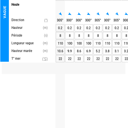
Houle
VAGUE
Direction
305
°
300
°
300
°
300
°
305
°
305
°
305
°
300
(°)
Hauteur
(m)
0.2
0.2
0.2
0.2
0.2
0.2
0.2
0.
Période
(s)
8
8
8
8
8
8
8
8
Longueur vague
(m)
110
100
100
100
110
110
110
11
Hauteur marée
(m)
10.6
9.9
8.6
6.9
5.2
3.8
3.1
3.
T° mer
22
22
22
22
22
22
22
22
(°C)