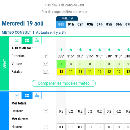
Pas d'avis de coup de vent.
Pas de risque météo sur le spot
Mer. 19
Mer. 19
Mercredi 19 aoû
00h
01h
02h
03h
04h
05h
06h
07
00h
01h
02h
03h
04h
05h
06h
07
Actualisé, il y a 8h
METEO CONSULT
A 10 m du sol :
Direction
335
°
315
°
315
°
315
°
310
°
310
°
310
°
310
(°)
VENT
Vitesse
6
3
3
3
3
3
3
2
(nd)
13
11
11
11
12
12
12
12
Rafales
(nd)
Comparer les modèles météo
Mer totale
Hauteur
(m)
0.3
0.2
0.2
0.2
0.2
0.2
0.2
0.
Mer du vent
Hauteur
(m)
0.1
0.1
0.1
0.1
0
0
0
0