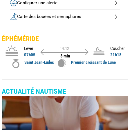
Configurer une alerte
Carte des bouées et sémaphores
ÉPHÉMÉRIDE
Lever
14:12
Coucher
07h05
21h18
-3 min
Saint Jean-Eudes
Premier croissant de Lune
ACTUALITÉ NAUTISME