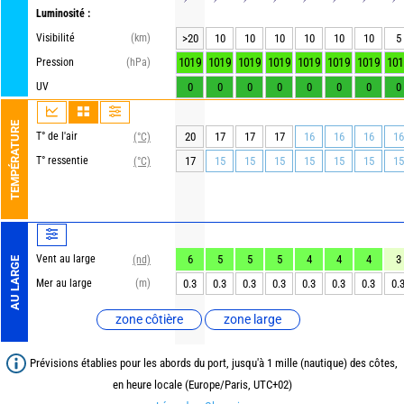
Luminosité :
Visibilité
(km)
>20
10
10
10
10
10
10
5
1019
1019
1019
1019
1019
1019
1019
101
Pression
(hPa)
UV
0
0
0
0
0
0
0
0
TEMPÉRATURE
T° de l'air
20
17
17
17
16
16
16
16
(°C)
T° ressentie
17
15
15
15
15
15
15
15
(°C)
Vent au large
6
5
5
5
4
4
4
3
(nd)
AU LARGE
Mer au large
(m)
0.3
0.3
0.3
0.3
0.3
0.3
0.3
0.
zone côtière
zone large
Prévisions établies pour les abords du port, jusqu'à 1 mille (nautique) des côtes,
en heure locale (Europe/Paris, UTC+02)