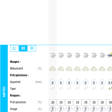
Nuages :
Nébulosité
(%)
50
50
50
50
50
50
50
5
Précipitations :
Quantité
(mm)
0
0
0
0
0
0
0
0.
MÉTÉO
Type
Risques :
Précipitation
(%)
20
25
25
25
25
25
25
50
0
0
0
0
0
0
0
0
Orage
(%)