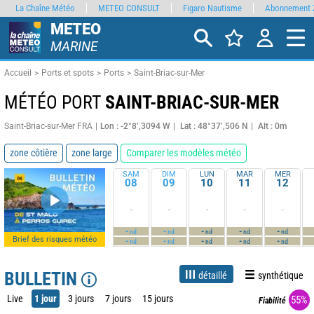
La Chaîne Météo
METEO CONSULT
Figaro Nautisme
Abonnement 
METEO
MARINE
Accueil
Ports et spots
Ports
Saint-Briac-sur-Mer
MÉTÉO PORT
SAINT-BRIAC-SUR-MER
Saint-Briac-sur-Mer FRA
Lon : -2°8’,3094 W
Lat : 48°37’,506 N
Alt : 0m
zone côtière
zone large
Comparer les modèles météo
SAM
DIM
LUN
MAR
MER
08
09
10
11
12
-
-
-
-
-
-
-
-
-
-
nd
nd
nd
nd
nd
Brief des risques météo
-
-
-
-
-
nd
nd
nd
nd
nd
BULLETIN
détaillé
synthétique
Live
1 jour
3 jours
7 jours
15 jours
55%
Fiabilité