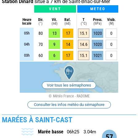
Station Dinard
situé à 7 km de Saint-Briac-sur-Mer
VENT
METEO
Heure
Dir.
Vit.
Raf.
T
Press.
Visib.
locale
(°)
(nd)
(nd)
(°C)
(hPa)
(M)
05h
80
13
17
15.1
1020
0
04h
70
9
14
14.6
1020
0
03h
60
6
17
15.1
1021
0
Voir tous les sémaphores
Météo France - RADOME
Consulter les infos météo du sémaphore
MARÉES À SAINT-CAST
Marée basse
06h25
3.04m
57