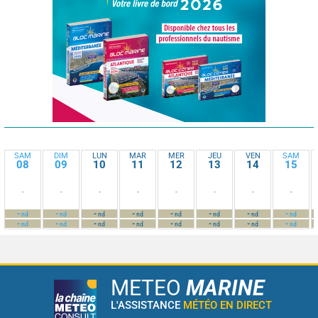
SAM
DIM
LUN
MAR
MER
JEU
VEN
SAM
08
09
10
11
12
13
14
15
-
-
-
-
-
-
-
-
-
-
-
-
-
-
-
-
nd
nd
nd
nd
nd
nd
nd
nd
-
-
-
-
-
-
-
-
nd
nd
nd
nd
nd
nd
nd
nd
METEO
MARINE
L'ASSISTANCE
MÉTÉO EN DIRECT