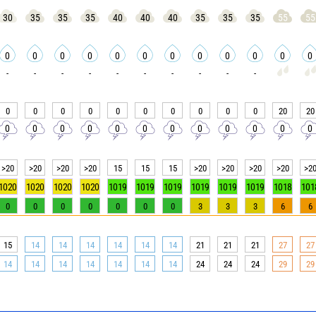
30
35
35
35
40
40
40
35
35
35
55
55
0
0
0
0
0
0
0
0
0
0
0
0
-
-
-
-
-
-
-
-
-
-
0
0
0
0
0
0
0
0
0
0
20
20
0
0
0
0
0
0
0
0
0
0
0
0
>20
>20
>20
>20
15
15
15
>20
>20
>20
>20
>2
1020
1020
1020
1020
1019
1019
1019
1019
1019
1019
1018
101
0
0
0
0
0
0
0
3
3
3
6
6
15
14
14
14
14
14
14
21
21
21
27
27
14
14
14
14
14
14
14
24
24
24
29
29