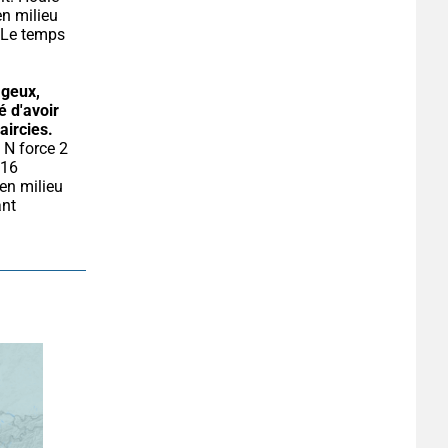
n milieu 
 Le temps 
geux, 
 d'avoir 
aircies.
16 
en milieu 
nt 