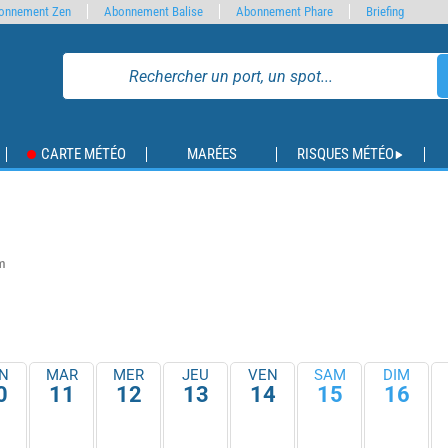
onnement Zen
Abonnement Balise
Abonnement Phare
Briefing
CARTE MÉTÉO
MARÉES
RISQUES MÉTÉO
m
N
MAR
MER
JEU
VEN
SAM
DIM
0
11
12
13
14
15
16