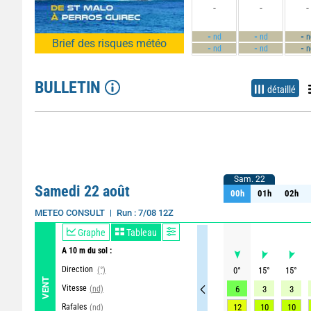
-
-
-
-
-
-
nd
nd
n
Brief des risques météo
-
-
-
nd
nd
n
BULLETIN
détaillé
Sam. 22
Sam. 22
Samedi 22 août
00h
01h
02h
00h
01h
02h
Run : 7/08 12Z
METEO CONSULT
Graphe
Tableau
A 10 m du sol :
Direction
(°)
0
°
15
°
15
°
VENT
Vitesse
(nd)
6
3
3
Rafales
12
10
10
(nd)