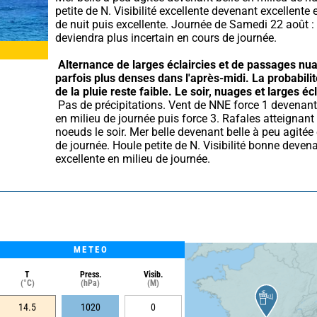
petite de N. Visibilité excellente devenant excellente e
de nuit puis excellente. Journée de Samedi 22 août :
deviendra plus incertain en cours de journée.
Alternance de larges éclaircies et de passages nua
parfois plus denses dans l'après-midi.
La probabilité
de la pluie reste faible.
Le soir, nuages et larges écl
 Pas de précipitations. Vent de NNE force 1 devenant N force 2 
en milieu de journée puis force 3. Rafales atteignant 
noeuds le soir. Mer belle devenant belle à peu agitée 
de journée. Houle petite de N. Visibilité bonne devena
excellente en milieu de journée.
METEO
T
Press.
Visib.
(°C)
(hPa)
(M)
14.5
1020
0