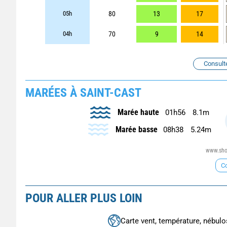
05h
80
13
17
04h
70
9
14
Consult
MARÉES À SAINT-CAST
Marée haute
01h56
8.1m
Marée basse
08h38
5.24m
www.shom
Co
POUR ALLER PLUS LOIN
Carte vent, température, nébulos