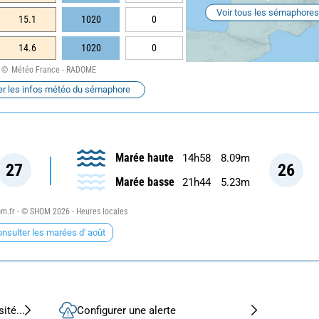
Voir tous les sémaphores
15.1
1020
0
14.6
1020
0
Météo France - RADOME
er les infos météo du sémaphore
Marée haute
14h58
8.09m
27
26
Marée basse
21h44
5.23m
.fr - © SHOM 2026 - Heures locales
nsulter les marées d' août
ité...
Configurer une alerte