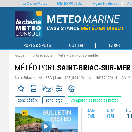
La Chaîne Météo
METEO CONSULT
Figaro Nautisme
Ab
METEO
MARINE
L'ASSISTANCE
MÉTÉO EN DIRECT
PORTS & SPOTS
CÔTIÈRE
LARGE
Accueil
Ports et spots
Ports
Saint-Briac-sur-Mer
MÉTÉO PORT
SAINT-BRIAC-SUR-MER
Saint-Briac-sur-Mer FRA
Lon : -2°8’,3094 W
Lat : 48°37’,506 N
Alt : 0
zone côtière
zone large
Comparer les modèles météo
SAM
DIM
LU
08
09
1