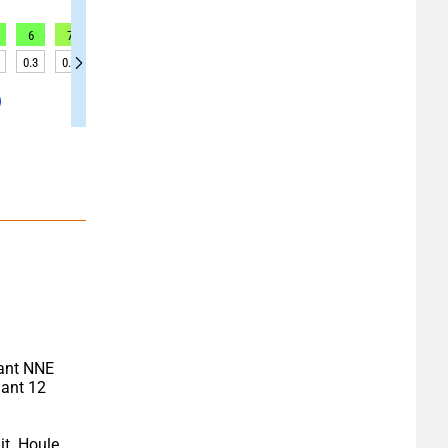
6
7
7
7
8
8
8
6
6
0.3
0.3
0.3
0.3
0.3
0.3
0.3
0.3
0.3
ant NNE 
ant 12 
t. Houle 