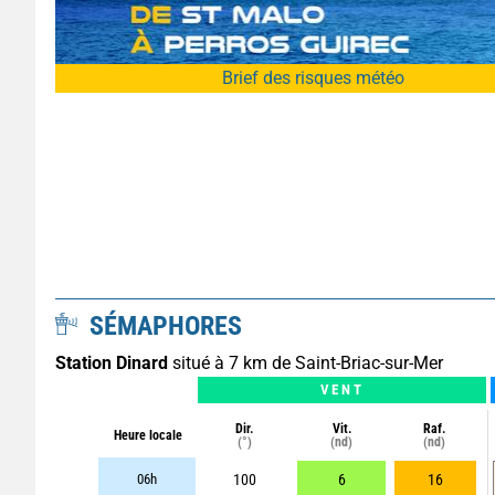
Brief des risques météo
SÉMAPHORES
Station Dinard
situé à 7 km de Saint-Briac-sur-Mer
VENT
Dir.
Vit.
Raf.
Heure locale
(°)
(nd)
(nd)
06h
100
6
16