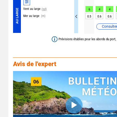
Vent au large
(nd)
6
4
4
AU LARGE
Mer au large
(m)
0.5
0.6
0.6
Consulter
Prévisions établies pour les abords du port,
Avis de l'expert