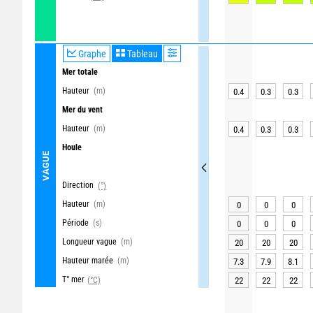
Graphe
Tableau
Mer totale
Hauteur
(m)
0.4
0.3
0.3
Mer du vent
Hauteur
(m)
0.4
0.3
0.3
Houle
VAGUE
Direction
(°)
Hauteur
(m)
0
0
0
Période
(s)
0
0
0
Longueur vague
(m)
20
20
20
Hauteur marée
(m)
7.3
7.9
8.1
T° mer
(°C)
22
22
22