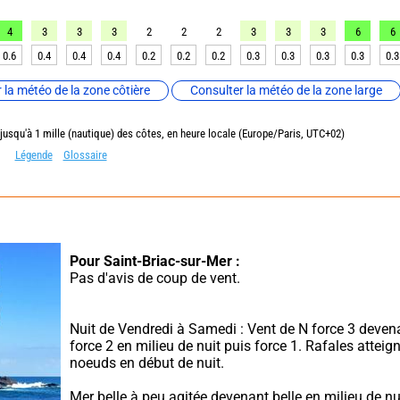
4
3
3
3
2
2
2
3
3
3
6
6
0.6
0.4
0.4
0.4
0.2
0.2
0.2
0.3
0.3
0.3
0.3
0.3
 la météo de la zone côtière
Consulter la météo de la zone large
 jusqu'à 1 mille (nautique) des côtes, en heure locale (Europe/Paris, UTC+02)
Légende
Glossaire
Pour Saint-Briac-sur-Mer :
Pas d'avis de coup de vent.
Nuit de Vendredi à Samedi : Vent de N force 3 deven
force 2 en milieu de nuit puis force 1. Rafales atteign
noeuds en début de nuit.
Mer belle à peu agitée devenant belle en milieu de nui