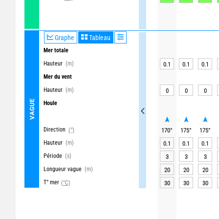
Graphe
Tableau
Mer totale
Hauteur
(m)
0.1
0.1
0.1
Mer du vent
Hauteur
(m)
0
0
0
VAGUE
Houle
Direction
(°)
170
°
175
°
175
°
Hauteur
(m)
0.1
0.1
0.1
Période
(s)
3
3
3
Longueur vague
(m)
20
20
20
T° mer
(°C)
30
30
30