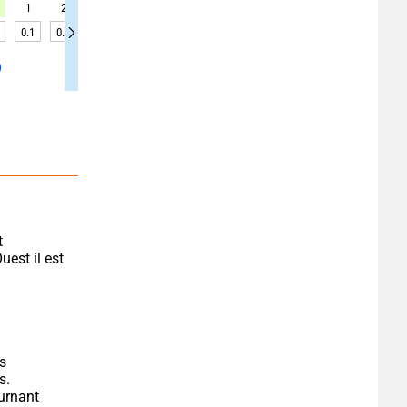
1
2
1
2
1
3
3
3
4
0.1
0.1
0.1
0.1
0.1
0.1
0.1
0.1
0.1
 
est il est 
s 
s.
rnant 