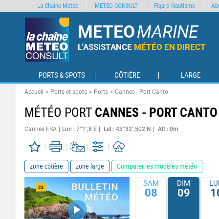
La Chaîne Météo
METEO CONSULT
Figaro Nautisme
Ab
METEO
MARINE
L'ASSISTANCE
MÉTÉO EN DIRECT
PORTS & SPOTS
CÔTIÈRE
LARGE
Accueil
Ports et spots
Ports
Cannes - Port Canto
MÉTÉO PORT
CANNES - PORT CANTO
Cannes FRA
Lon : 7°1’,8 E
Lat : 43°32’,502 N
Alt : 0m
zone côtière
zone large
Comparer les modèles météo
SAM
DIM
LU
08
09
1