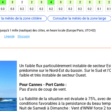
4
3
2
2
3
4
3
2
2
3
2
2
0.3
0.3
0.2
0.2
0.2
0.2
0.2
0.2
0.2
0.2
0.1
0.1
 la météo de la zone côtière
Consulter la météo de la zone large
 jusqu'à 1 mille (nautique) des côtes, en heure locale (Europe/Paris, UTC+02)
Légende
Glossaire
Un faible flux particulièrement instable de secteur Est
prédomine sur le Nord-Est du bassin. Sur le Sud et l'Ou
faible et très instable de secteur Ouest.
Pour Cannes - Port Canto :
Pas d'avis de coup de vent.
La fiabilité de la situation est évaluée à 75%, avec de
conditions favorables à la persistance du beau temp
Nuit de Samedi à Dimanche : Vent d'WNW force 2 tou