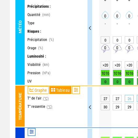
Précipitations :
Quantité
(mm)
0
0
0
MÉTÉO
Type
-
-
-
Risques :
Précipitation
(%)
0
0
0
0
0
0
Orage
(%)
Luminosité :
Visibilité
(km)
>20
>20
>20
Pression
(hPa)
1016
1016
1016
UV
0
0
0
Graphe
Tableau
TEMPÉRATURE
T° de l'air
(°C)
27
27
26
T° ressentie
(°C)
30
29
29