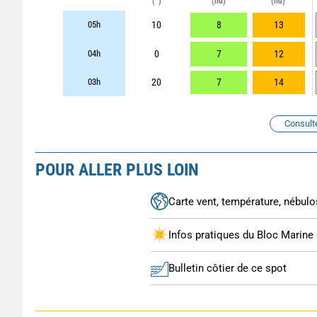
(°)
(nd)
(nd)
05h
10
8
13
04h
0
7
12
03h
20
7
14
Consult
POUR ALLER PLUS LOIN
Carte vent, température, nébulos
Infos pratiques du Bloc Marine
Bulletin côtier de ce spot