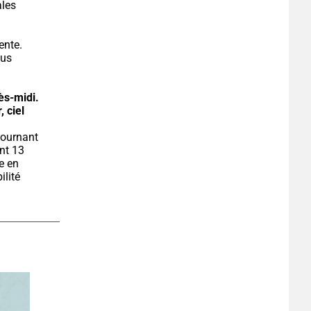
les 
ente. 
us 
ès-midi.
, ciel 
t 13 
 en 
lité 