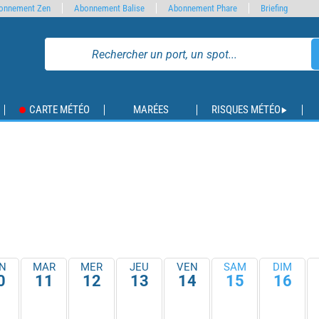
onnement Zen
Abonnement Balise
Abonnement Phare
Briefing
CARTE MÉTÉO
MARÉES
RISQUES MÉTÉO
N
MAR
MER
JEU
VEN
SAM
DIM
0
11
12
13
14
15
16