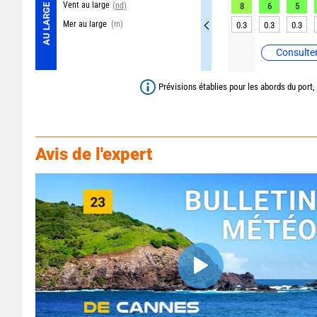
Vent au large
(nd)
8
6
5
AU LARGE
Mer au large
(m)
0.3
0.3
0.3
Consulter
Prévisions établies pour les abords du port,
Avis de l'expert