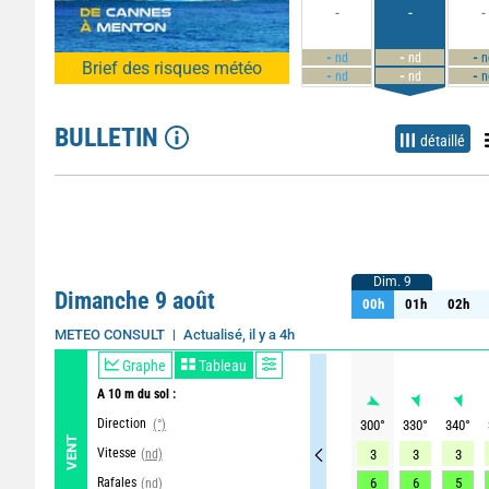
-
-
-
-
-
-
nd
nd
n
Brief des risques météo
-
-
-
nd
nd
n
BULLETIN
détaillé
Dim. 9
Dim. 9
Dimanche 9 août
00h
01h
02h
00h
01h
02h
Actualisé, il y a 4h
METEO CONSULT
Graphe
Tableau
A 10 m du sol :
Direction
(°)
300
°
330
°
340
°
VENT
Vitesse
(nd)
3
3
3
Rafales
6
6
5
(nd)