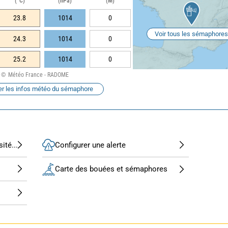
(°C)
(hPa)
(M)
23.8
1014
0
Voir tous les sémaphores
24.3
1014
0
25.2
1014
0
Météo France - RADOME
er les infos météo du sémaphore
ité...
Configurer une alerte
Carte des bouées et sémaphores