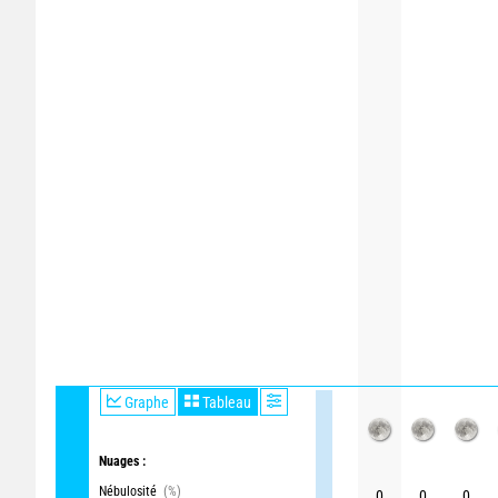
Graphe
Tableau
Nuages :
Nébulosité
(%)
0
0
0