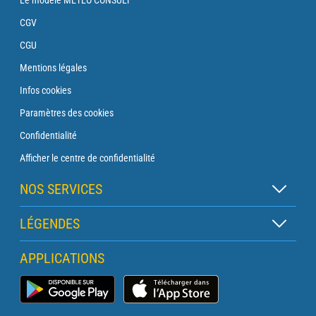
CGV
CGU
Mentions légales
Infos cookies
Paramètres des cookies
Confidentialité
Afficher le centre de confidentialité
NOS SERVICES
Abonnement Zen
LÉGENDES
Abonnement Balise
Légende des cartes
APPLICATIONS
Abonnement Traversée
Légende des pictogrammes
Abonnement Phare
Application Météo Marine
Glossaire
Briefing avec un prévisionniste