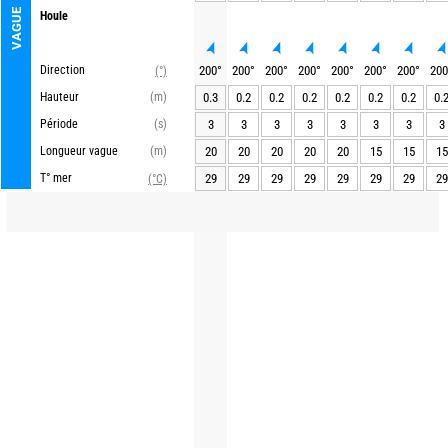
VAGUE
Houle
Direction
200
°
200
°
200
°
200
°
200
°
200
°
200
°
200
(°)
Hauteur
(m)
0.3
0.2
0.2
0.2
0.2
0.2
0.2
0.
Période
(s)
3
3
3
3
3
3
3
3
Longueur vague
(m)
20
20
20
20
20
15
15
15
T° mer
29
29
29
29
29
29
29
29
(°C)