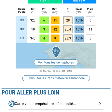
VENT
METEO
Heure
Dir.
Vit.
Raf.
T
Press.
Visib.
locale
(°)
(nd)
(nd)
(°C)
(hPa)
(M)
09h
320
6
11
28
1016
0
08h
10
3
12
25.4
1016
11
07h
340
4
9
23.3
1016
0
Voir tous les sémaphores
Météo France - RADOME
Consulter les infos météo du sémaphore
POUR ALLER PLUS LOIN
Carte vent, température, nébulosité...