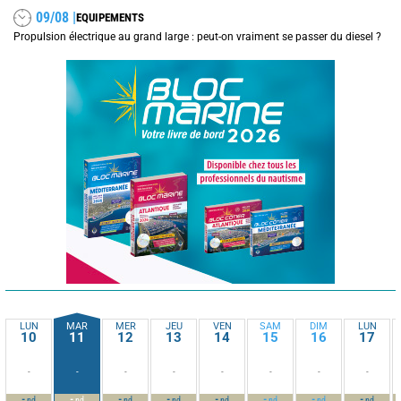
09/08 |
EQUIPEMENTS
Propulsion électrique au grand large : peut-on vraiment se passer du diesel ?
LUN
MAR
MER
JEU
VEN
SAM
DIM
LUN
10
11
12
13
14
15
16
17
-
-
-
-
-
-
-
-
-
-
-
-
-
-
-
-
nd
nd
nd
nd
nd
nd
nd
nd