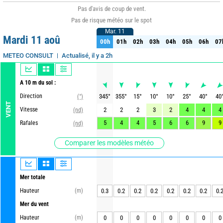
Pas d'avis de coup de vent.
Pas de risque météo sur le spot
Mar. 11
Mar. 11
Mardi 11 aoû
00h
01h
02h
03h
04h
05h
06h
07
00h
01h
02h
03h
04h
05h
06h
07
Actualisé, il y a 2h
METEO CONSULT
A 10 m du sol :
Direction
345
°
355
°
15
°
10
°
10
°
25
°
40
°
40
(°)
VENT
Vitesse
2
2
2
3
2
4
4
4
(nd)
5
4
4
5
6
6
9
9
Rafales
(nd)
Comparer les modèles météo
Mer totale
Hauteur
(m)
0.3
0.2
0.2
0.2
0.2
0.2
0.2
0.
Mer du vent
Hauteur
(m)
0
0
0
0
0
0
0
0