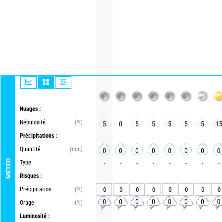
Nuages :
Nébulosité
(%)
5
0
5
5
5
5
5
1
Précipitations :
Quantité
(mm)
0
0
0
0
0
0
0
0
MÉTÉO
Type
-
-
-
-
-
-
-
-
Risques :
Précipitation
(%)
0
0
0
0
0
0
0
0
0
0
0
0
0
0
0
0
Orage
(%)
Luminosité :