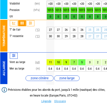
Visibilité
(km)
>20
>20
>20
>20
>20
>20
>20
>2
1015
1015
1015
1015
1015
1015
1015
101
Pression
(hPa)
UV
0
0
0
0
0
0
0
0
TEMPÉRATURE
T° de l'air
27
27
26
26
26
25
25
25
(°C)
T° ressentie
30
30
29
28
28
27
27
27
(°C)
Vent au large
11
10
9
7
5
3
2
2
(nd)
AU LARGE
Mer au large
(m)
0.4
0.4
0.4
0.4
0.4
0.4
0.4
0.
zone côtière
zone large
Prévisions établies pour les abords du port, jusqu'à 1 mille (nautique) des côtes,
en heure locale (Europe/Paris, UTC+02)
Légende
Glossaire