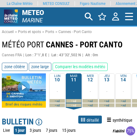
La Chaîne Météo
METEO CONSULT
Figaro Nautisme
Abonnement 
METEO
MARINE
Accueil
Ports et spots
Ports
Cannes - Port Canto
MÉTÉO PORT
CANNES - PORT CANTO
Cannes FRA
Lon : 7°1’,8 E
Lat : 43°32’,502 N
Alt : 0m
zone côtière
zone large
Comparer les modèles météo
LUN
MAR
MER
JEU
VEN
10
11
12
13
14
-
-
-
-
-
-
-
-
-
-
nd
nd
nd
nd
nd
Brief des risques météo
-
-
-
-
-
nd
nd
nd
nd
nd
BULLETIN
détaillé
synthétique
Live
1 jour
3 jours
7 jours
15 jours
75%
Fiabilité