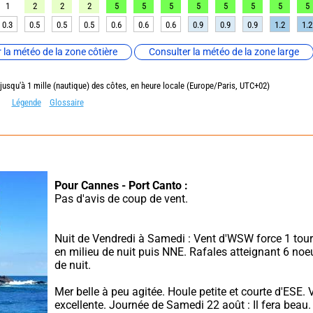
1
2
2
2
5
5
5
5
5
5
5
5
0.3
0.5
0.5
0.5
0.6
0.6
0.6
0.9
0.9
0.9
1.2
1.2
 la météo de la zone côtière
Consulter la météo de la zone large
 jusqu'à 1 mille (nautique) des côtes, en heure locale (Europe/Paris, UTC+02)
Légende
Glossaire
Pour Cannes - Port Canto :
Pas d'avis de coup de vent.
Nuit de Vendredi à Samedi : Vent d'WSW force 1 tou
en milieu de nuit puis NNE. Rafales atteignant 6 noeu
de nuit.
Mer belle à peu agitée. Houle petite et courte d'ESE. Vi
excellente. Journée de Samedi 22 août : Il fera beau.