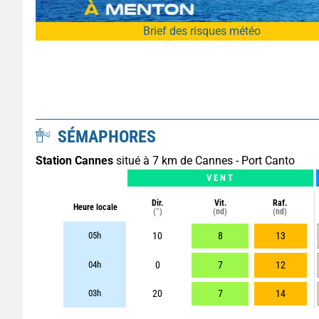
Brief des risques météo
SÉMAPHORES
Station Cannes
situé à 7 km de Cannes - Port Canto
VENT
Dir.
Vit.
Raf.
Heure locale
(°)
(nd)
(nd)
05h
10
8
13
04h
0
7
12
03h
20
7
14