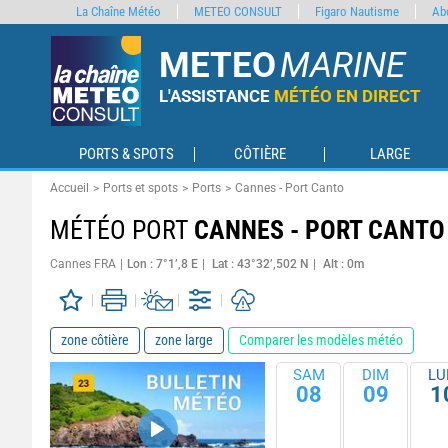
La Chaîne Météo
METEO CONSULT
Figaro Nautisme
Ab
METEO
MARINE
L'ASSISTANCE
MÉTÉO EN DIRECT
PORTS & SPOTS
CÔTIÈRE
LARGE
Accueil
Ports et spots
Ports
Cannes - Port Canto
MÉTÉO PORT
CANNES - PORT CANTO
Cannes FRA
Lon : 7°1’,8 E
Lat : 43°32’,502 N
Alt : 0m
zone côtière
zone large
Comparer les modèles météo
SAM
DIM
LU
08
09
1