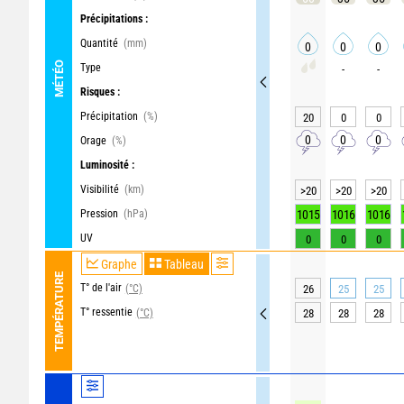
Précipitations :
Quantité
(mm)
0
0
0
MÉTÉO
Type
-
-
Risques :
Précipitation
(%)
20
0
0
0
0
0
Orage
(%)
Luminosité :
Visibilité
(km)
>20
>20
>20
Pression
(hPa)
1015
1016
1016
UV
0
0
0
Graphe
Tableau
TEMPÉRATURE
T° de l'air
(°C)
26
25
25
T° ressentie
(°C)
28
28
28