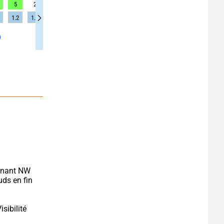
5
2
2
2
3
3
3
1
1
1.2
1.2
1.2
1.2
1.2
1.2
1.2
1.2
1.2
rnant NW 
ds en fin 
sibilité 