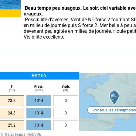
Beau temps peu nuageux.
Le soir, ciel variable ave
orageux.
 Possibilité d'averses. Vent de NE force 2 tournant SE force 3 
en milieu de journée puis S force 2. Mer belle à peu a
devenant peu agitée en milieu de journée. Houle petit
Visibilité excellente.
METEO
T
Press.
Visib.
(°C)
(hPa)
(M)
23.8
1014
0
Voir tous les sémaphores
24.3
1014
0
25.2
1014
0
Météo France - RADOME