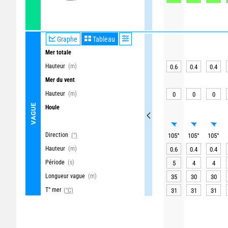
Graphe
Tableau
Mer totale
Hauteur
(m)
0.6
0.4
0.4
Mer du vent
Hauteur
(m)
0
0
0
VAGUE
Houle
Direction
(°)
105
°
105
°
105
°
Hauteur
(m)
0.6
0.4
0.4
Période
(s)
5
4
4
Longueur vague
(m)
35
30
30
T° mer
(°C)
31
31
31