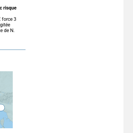
c risque 
gitée 
e de N. 