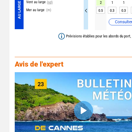
Vent au large
(nd)
2
1
1
AU LARGE
Mer au large
(m)
0.5
0.3
0.3
Consulter
Prévisions établies pour les abords du port,
Avis de l'expert