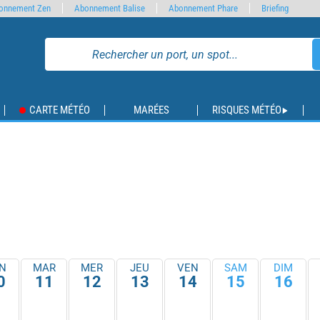
onnement Zen
Abonnement Balise
Abonnement Phare
Briefing
CARTE MÉTÉO
MARÉES
RISQUES MÉTÉO
N
MAR
MER
JEU
VEN
SAM
DIM
0
11
12
13
14
15
16