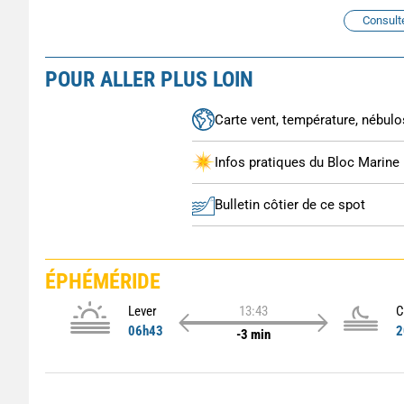
Consult
POUR ALLER PLUS LOIN
Carte vent, température, nébulos
Infos pratiques du Bloc Marine
Bulletin côtier de ce spot
ÉPHÉMÉRIDE
Lever
13:43
C
06h43
2
-3 min