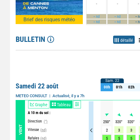
-
-
-
-
-
-
nd
nd
n
Brief des risques météo
-
-
-
nd
nd
n
BULLETIN
détaillé
Sam. 22
Sam. 22
Samedi 22 août
00h
01h
02h
00h
01h
02h
Actualisé, il y a 7h
METEO CONSULT
Graphe
Tableau
A 10 m du sol :
Direction
(°)
250
°
320
°
320
°
VENT
Vitesse
(nd)
2
3
3
Rafales
5
5
5
(nd)