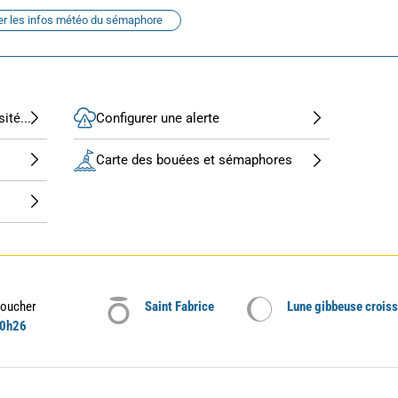
er les infos météo du sémaphore
ité...
Configurer une alerte
Carte des bouées et sémaphores
oucher
Saint Fabrice
Lune gibbeuse crois
0h26