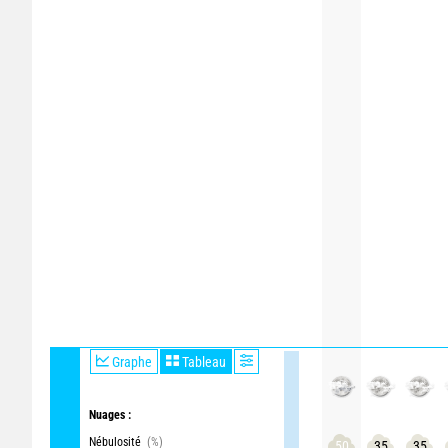
Graphe
Tableau
Nuages :
Nébulosité
(%)
50
35
35