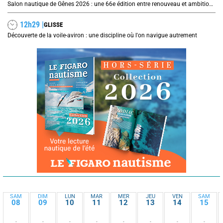
Salon nautique de Gênes 2026 : une 66e édition entre renouveau et ambitions internationales
12h29 |
GLISSE
Découverte de la voile-aviron : une discipline où l'on navigue autrement
SAM
DIM
LUN
MAR
MER
JEU
VEN
SAM
08
09
10
11
12
13
14
15
-
-
-
-
-
-
-
-