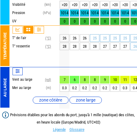
Visibilité
(km)
>20
>20
>20
>20
>20
>20
>20
>2
1014
1014
1014
1014
1014
1014
1014
101
Pression
(hPa)
UV
0
0
0
0
0
0
0
0
TEMPÉRATURE
T° de l'air
26
26
26
25
25
25
25
25
(°C)
T° ressentie
28
28
28
28
27
27
27
26
(°C)
Vent au large
7
6
8
8
9
10
11
12
(nd)
AU LARGE
Mer au large
(m)
0.3
0.2
0.2
0.2
0.2
0.2
0.3
0.
zone côtière
zone large
Prévisions établies pour les abords du port, jusqu'à 1 mille (nautique) des côtes,
en heure locale (Europe/Madrid, UTC+02)
Légende
Glossaire