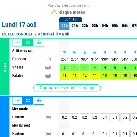
Pas d'avis de coup de vent.
Risque météo
Lun. 17
Lun. 17
Lundi 17 aoû
00h
01h
02h
03h
04h
05h
06h
07
00h
01h
02h
03h
04h
05h
06h
07
Actualisé, il y a 8h
METEO CONSULT
A 10 m du sol :
Direction
255
°
275
°
300
°
315
°
330
°
345
°
345
°
350
(°)
VENT
Vitesse
5
4
4
4
4
5
5
5
(nd)
11
11
12
11
10
10
10
10
Rafales
(nd)
Comparer les modèles météo
Mer totale
Hauteur
(m)
0.2
0.2
0.2
0.2
0.1
0.1
0.2
0.
Mer du vent
Hauteur
(m)
0.1
0.1
0.1
0.1
0.1
0.1
0.1
0.