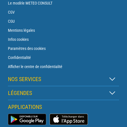
Le modèle METEO CONSULT
CGV
CGU
Mentions légales
Infos cookies
Paramètres des cookies
Confidentialité
Afficher le centre de confidentialité
NOS SERVICES
Abonnement Zen
LÉGENDES
Abonnement Balise
Légende des cartes
APPLICATIONS
Abonnement Traversée
Légende des pictogrammes
Abonnement Phare
Application Météo Marine
Glossaire