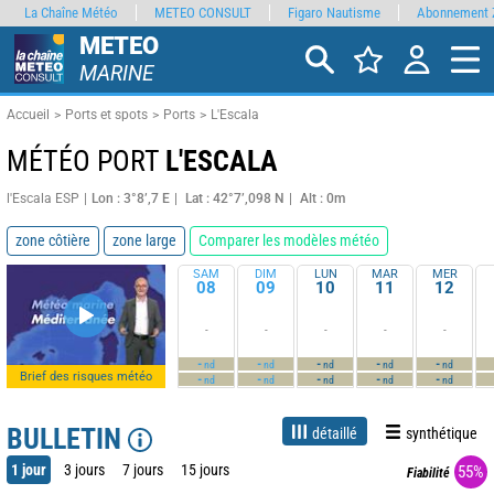
La Chaîne Météo
METEO CONSULT
Figaro Nautisme
Abonnement 
METEO
MARINE
Accueil
Ports et spots
Ports
L'Escala
MÉTÉO PORT
L'ESCALA
l'Escala ESP
Lon : 3°8’,7 E
Lat : 42°7’,098 N
Alt : 0m
zone côtière
zone large
Comparer les modèles météo
SAM
DIM
LUN
MAR
MER
08
09
10
11
12
-
-
-
-
-
-
-
-
-
-
nd
nd
nd
nd
nd
Brief des risques météo
-
-
-
-
-
nd
nd
nd
nd
nd
BULLETIN
détaillé
synthétique
1 jour
3 jours
7 jours
15 jours
55%
Fiabilité