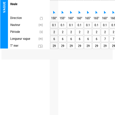
VAGUE
Houle
Direction
150
°
155
°
160
°
160
°
165
°
165
°
160
°
160
(°)
Hauteur
(m)
0.1
0.1
0.1
0.1
0.1
0.1
0.1
0.
Période
(s)
2
2
2
2
2
2
2
2
Longueur vague
(m)
6
6
6
6
6
6
7
7
T° mer
29
29
29
29
29
29
29
29
(°C)