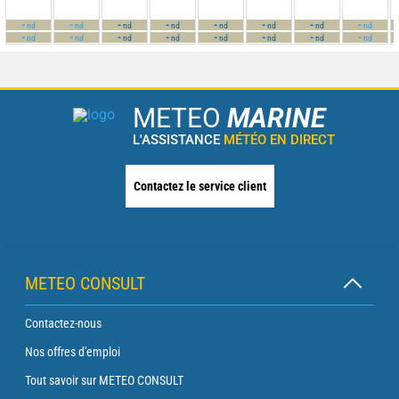
-
-
-
-
-
-
-
-
nd
nd
nd
nd
nd
nd
nd
nd
-
-
-
-
-
-
-
-
nd
nd
nd
nd
nd
nd
nd
nd
METEO
MARINE
L'ASSISTANCE
MÉTÉO EN DIRECT
Contactez le service client
METEO CONSULT
Contactez-nous
Nos offres d'emploi
Tout savoir sur METEO CONSULT