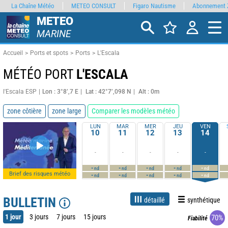
La Chaîne Météo
METEO CONSULT
Figaro Nautisme
Abonnement 
METEO
MARINE
Accueil
Ports et spots
Ports
L'Escala
MÉTÉO PORT
L'ESCALA
l'Escala ESP
Lon : 3°8’,7 E
Lat : 42°7’,098 N
Alt : 0m
zone côtière
zone large
Comparer les modèles météo
LUN
MAR
MER
JEU
VEN
10
11
12
13
14
-
-
-
-
-
-
-
-
-
-
nd
nd
nd
nd
nd
Brief des risques météo
-
-
-
-
-
nd
nd
nd
nd
nd
BULLETIN
détaillé
synthétique
1 jour
3 jours
7 jours
15 jours
70%
Fiabilité