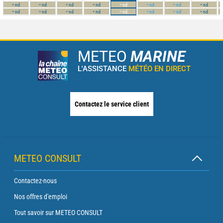
-
-
-
-
-
-
-
-
nd
nd
nd
nd
nd
nd
nd
nd
-
-
-
-
-
-
-
-
nd
nd
nd
nd
nd
nd
nd
nd
METEO
MARINE
L'ASSISTANCE
MÉTÉO EN DIRECT
Contactez le service client
METEO CONSULT
Contactez-nous
Nos offres d'emploi
Tout savoir sur METEO CONSULT