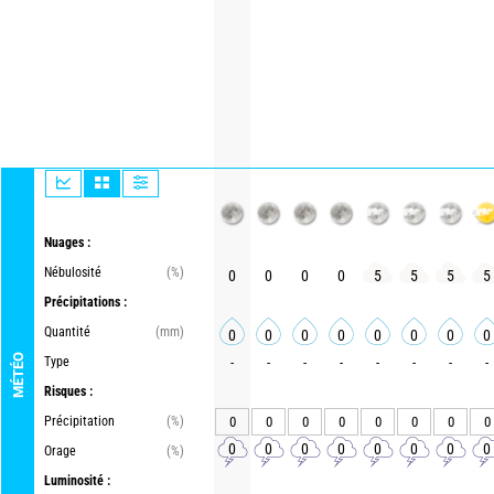
Nuages :
Nébulosité
(%)
0
0
0
0
5
5
5
5
Précipitations :
Quantité
(mm)
0
0
0
0
0
0
0
0
MÉTÉO
Type
-
-
-
-
-
-
-
-
Risques :
Précipitation
(%)
0
0
0
0
0
0
0
0
0
0
0
0
0
0
0
0
Orage
(%)
Luminosité :