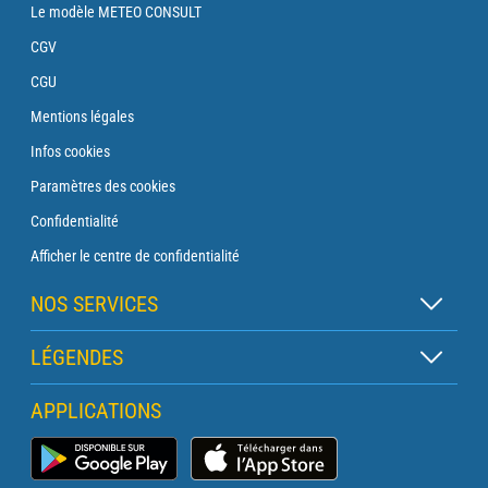
Le modèle METEO CONSULT
CGV
CGU
Mentions légales
Infos cookies
Paramètres des cookies
Confidentialité
Afficher le centre de confidentialité
NOS SERVICES
Abonnement Zen
LÉGENDES
Abonnement Balise
Légende des cartes
APPLICATIONS
Abonnement Traversée
Légende des pictogrammes
Abonnement Phare
Application Météo Marine
Glossaire