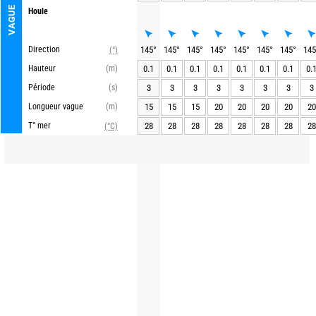
VAGUE
Houle
Direction
145
°
145
°
145
°
145
°
145
°
145
°
145
°
145
(°)
Hauteur
(m)
0.1
0.1
0.1
0.1
0.1
0.1
0.1
0.
Période
(s)
3
3
3
3
3
3
3
3
Longueur vague
(m)
15
15
15
20
20
20
20
20
T° mer
28
28
28
28
28
28
28
28
(°C)