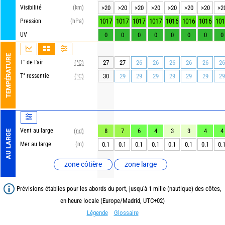
Visibilité
(km)
>20
>20
>20
>20
>20
>20
>20
>2
1017
1017
1017
1017
1016
1016
1016
101
Pression
(hPa)
UV
0
0
0
0
0
0
0
0
TEMPÉRATURE
T° de l'air
27
27
26
26
26
26
26
26
(°C)
T° ressentie
30
29
29
29
29
29
29
29
(°C)
Vent au large
8
7
6
4
3
3
4
4
(nd)
AU LARGE
Mer au large
(m)
0.1
0.1
0.1
0.1
0.1
0.1
0.1
0.
zone côtière
zone large
Prévisions établies pour les abords du port, jusqu'à 1 mille (nautique) des côtes,
en heure locale (Europe/Madrid, UTC+02)
Légende
Glossaire