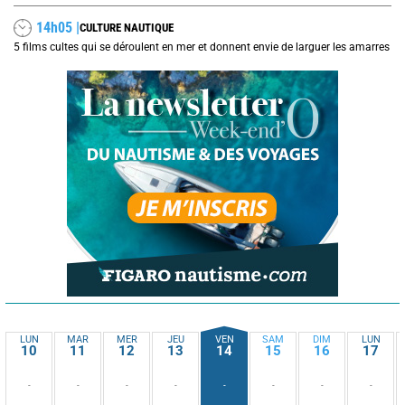
14h05 |
CULTURE NAUTIQUE
5 films cultes qui se déroulent en mer et donnent envie de larguer les amarres
LUN
MAR
MER
JEU
VEN
SAM
DIM
LUN
10
11
12
13
14
15
16
17
-
-
-
-
-
-
-
-