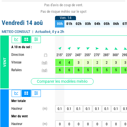
Pas d'avis de coup de vent.
Pas de risque météo sur le spot
Ven. 14
Ven. 14
Vendredi 14 aoû
00h
01h
02h
03h
04h
05h
06h
07
00h
01h
02h
03h
04h
05h
06h
07
Actualisé, il y a 2h
METEO CONSULT
A 10 m du sol :
Direction
215
°
225
°
245
°
255
°
275
°
285
°
300
°
295
(°)
VENT
Vitesse
4
4
3
3
2
2
3
3
(nd)
6
6
6
5
5
5
5
5
Rafales
(nd)
Comparer les modèles météo
Mer totale
Hauteur
(m)
0.1
0.1
0.1
0.1
0.1
0.1
0.1
0.
Mer du vent
Hauteur
(m)
0
0
0
0
0
0
0
0