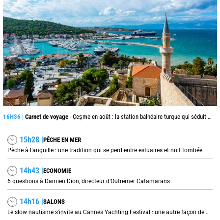
16H36 |
Carnet de voyage
- Çeşme en août : la station balnéaire turque qui séduit jusque de l’autre côté de la mer Égée
15h28 |
PÊCHE EN MER
Pêche à l’anguille : une tradition qui se perd entre estuaires et nuit tombée
14h43 |
ECONOMIE
6 questions à Damien Dion, directeur d’Outremer Catamarans
14h16 |
SALONS
Le slow nautisme s'invite au Cannes Yachting Festival : une autre façon de naviguer prend le large