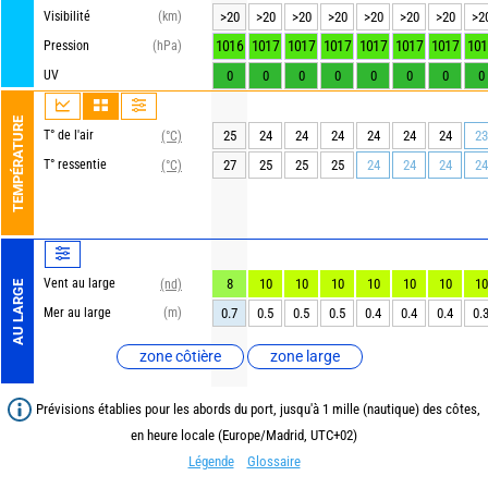
Visibilité
(km)
>20
>20
>20
>20
>20
>20
>20
>2
1016
1017
1017
1017
1017
1017
1017
101
Pression
(hPa)
UV
0
0
0
0
0
0
0
0
TEMPÉRATURE
T° de l'air
25
24
24
24
24
24
24
23
(°C)
T° ressentie
27
25
25
25
24
24
24
24
(°C)
Vent au large
8
10
10
10
10
10
10
10
(nd)
AU LARGE
Mer au large
(m)
0.7
0.5
0.5
0.5
0.4
0.4
0.4
0.
zone côtière
zone large
Prévisions établies pour les abords du port, jusqu'à 1 mille (nautique) des côtes,
en heure locale (Europe/Madrid, UTC+02)
Légende
Glossaire