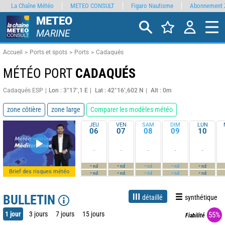
La Chaîne Météo
METEO CONSULT
Figaro Nautisme
Abonnement 
METEO
MARINE
Accueil
Ports et spots
Ports
Cadaqués
MÉTÉO PORT
CADAQUÉS
Cadaqués ESP
Lon : 3°17’,1 E
Lat : 42°16’,602 N
Alt : 0m
zone côtière
zone large
Comparer les modèles météo
JEU
VEN
SAM
DIM
LUN
06
07
08
09
10
-
-
-
-
-
-
-
-
-
-
nd
nd
nd
nd
nd
Brief des risques météo
-
-
-
-
-
nd
nd
nd
nd
nd
BULLETIN
détaillé
synthétique
1 jour
3 jours
7 jours
15 jours
55%
Fiabilité