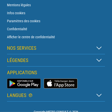
Mentions légales
Infos cookies
Paramètres des cookies
Confidentialité
Afficher le centre de confidentialité
NOS SERVICES
Abonnement Zen
LÉGENDES
Abonnement Balise
Légende des cartes
APPLICATIONS
Abonnement Traversée
Légende des pictogrammes
Abonnement Phare
Application Météo Marine
Glossaire
Briefing avec un prévisionniste
LANGUES
Bulletin Pro Marine
Français
Devis services PRO
Copyright METEO CONSULT © 2026