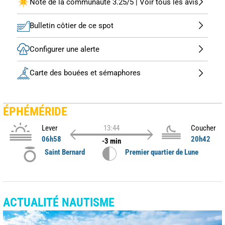
Note de la communauté 3.25/5 | Voir tous les avis
Bulletin côtier de ce spot
Configurer une alerte
Carte des bouées et sémaphores
ÉPHÉMÉRIDE
Lever
13:44
Coucher
06h58
20h42
-3 min
Saint Bernard
Premier quartier de Lune
ACTUALITÉ NAUTISME