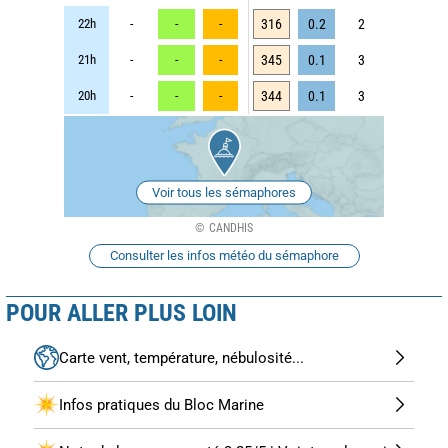
22h
-
-
-
316
0.2
2
21h
-
-
-
345
0.1
3
20h
-
-
-
344
0.1
3
Voir tous les sémaphores
CANDHIS
Consulter les infos météo du sémaphore
POUR ALLER PLUS LOIN
Carte vent, température, nébulosité...
Infos pratiques du Bloc Marine