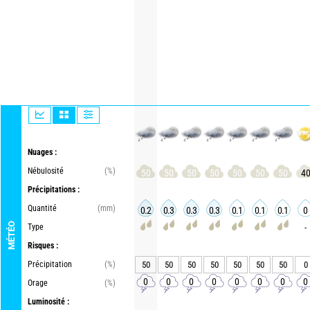
Nuages :
Nébulosité
(%)
50
50
50
50
50
50
50
4
Précipitations :
Quantité
(mm)
0.2
0.3
0.3
0.3
0.1
0.1
0.1
0
MÉTÉO
Type
-
Risques :
Précipitation
(%)
50
50
50
50
50
50
50
0
0
0
0
0
0
0
0
0
Orage
(%)
Luminosité :