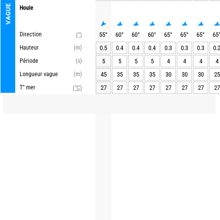
VAGUE
Houle
Direction
55
°
60
°
60
°
60
°
65
°
65
°
65
°
65
(°)
Hauteur
(m)
0.5
0.4
0.4
0.4
0.3
0.3
0.3
0.
Période
(s)
5
5
5
5
4
4
4
4
Longueur vague
(m)
45
35
35
35
30
30
30
25
T° mer
27
27
27
27
27
27
27
27
(°C)