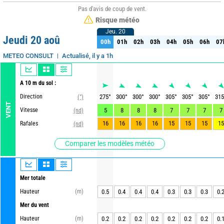
Pas d'avis de coup de vent.
Risque météo
Jeu. 20
Jeu. 20
Jeudi 20 aoû
00h
01h
02h
03h
04h
05h
06h
07
00h
01h
02h
03h
04h
05h
06h
07
Actualisé, il y a 1h
METEO CONSULT
A 10 m du sol :
Direction
275
°
300
°
300
°
300
°
305
°
305
°
305
°
315
(°)
VENT
Vitesse
5
8
8
8
7
7
7
7
(nd)
16
16
16
16
15
15
15
15
Rafales
(nd)
Comparer les modèles météo
Mer totale
Hauteur
(m)
0.5
0.4
0.4
0.4
0.3
0.3
0.3
0.
Mer du vent
Hauteur
(m)
0.2
0.2
0.2
0.2
0.2
0.2
0.2
0.