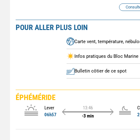
Consult
POUR ALLER PLUS LOIN
Carte vent, température, nébulos
Infos pratiques du Bloc Marine
Bulletin côtier de ce spot
ÉPHÉMÉRIDE
Lever
13:46
C
06h57
2
-3 min