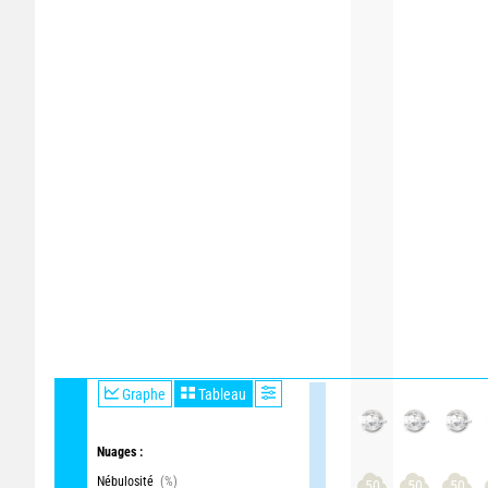
Graphe
Tableau
Nuages :
Nébulosité
(%)
50
50
50