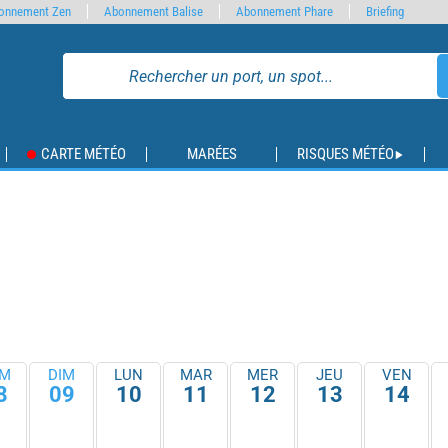
onnement Zen
Abonnement Balise
Abonnement Phare
Briefing
CARTE MÉTÉO
MARÉES
RISQUES MÉTÉO
M
DIM
LUN
MAR
MER
JEU
VEN
8
09
10
11
12
13
14