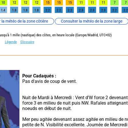
10
12
12
12
15
15
15
11
11
11
7
7
1.4
1.8
1.8
1.8
2.2
2.2
2.2
2.3
2.3
2.3
2.2
2.2
 la météo de la zone côtière
Consulter la météo de la zone large
jusqu'à 1 mille (nautique) des côtes, en heure locale (Europe/Madrid, UTC+02)
Légende
Glossaire
Pour Cadaqués :
Pas d'avis de coup de vent.
Nuit de Mardi à Mercredi : Vent d'W force 2 devenan
force 3 en milieu de nuit puis NW. Rafales atteignant
noeuds en début de nuit.
Mer peu agitée devenant assez agitée en milieu de nu
petite de N. Visibilité excellente. Journée de Mercredi 