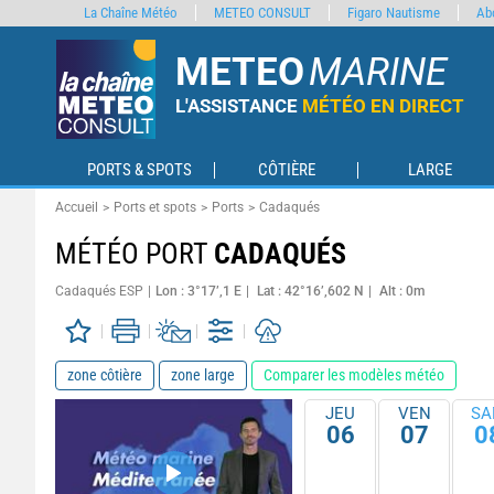
La Chaîne Météo
METEO CONSULT
Figaro Nautisme
Ab
METEO
MARINE
L'ASSISTANCE
MÉTÉO EN DIRECT
PORTS & SPOTS
CÔTIÈRE
LARGE
Accueil
Ports et spots
Ports
Cadaqués
MÉTÉO PORT
CADAQUÉS
Cadaqués ESP
Lon : 3°17’,1 E
Lat : 42°16’,602 N
Alt : 0m
zone côtière
zone large
Comparer les modèles météo
JEU
VEN
SA
06
07
0