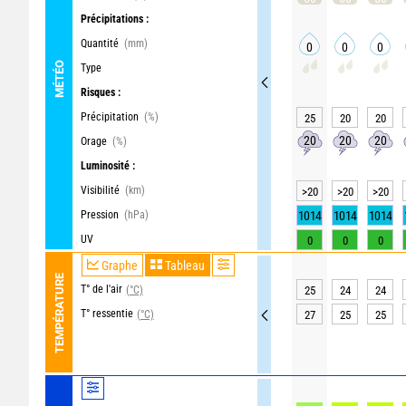
Précipitations :
Quantité
(mm)
0
0
0
MÉTÉO
Type
Risques :
Précipitation
(%)
25
20
20
20
20
20
Orage
(%)
Luminosité :
Visibilité
(km)
>20
>20
>20
Pression
(hPa)
1014
1014
1014
UV
0
0
0
Graphe
Tableau
TEMPÉRATURE
T° de l'air
(°C)
25
24
24
T° ressentie
(°C)
27
25
25