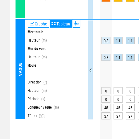
Graphe
Tableau
Mer totale
Hauteur
(m)
0.8
1.1
1.1
Mer du vent
Hauteur
(m)
0.8
1.1
1.1
VAGUE
Houle
Direction
(°)
Hauteur
(m)
0
0
0
Période
(s)
0
0
0
Longueur vague
(m)
45
45
45
T° mer
(°C)
27
27
27