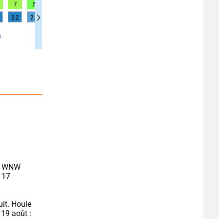
7
5
5
5
6
6
6
8
8
2.2
2.1
2.1
2.1
2
2
2
1.6
1.6
t WNW 
 17 
it. Houle 
19 août : 