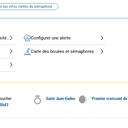
er les infos météo du sémaphore
ité...
Configurer une alerte
Carte des bouées et sémaphores
oucher
Saint Jean-Eudes
Premier croissant de
0h43