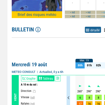
-
-
-
-
-
-
nd
nd
n
Brief des risques météo
-
-
-
nd
nd
n
BULLETIN
détaillé
Mer. 19
Mer. 19
Mercredi 19 août
00h
01h
02h
00h
01h
02h
Actualisé, il y a 6h
METEO CONSULT
Graphe
Tableau
A 10 m du sol :
Direction
(°)
265
°
290
°
290
°
VENT
Vitesse
(nd)
6
8
8
Rafales
17
16
16
(nd)