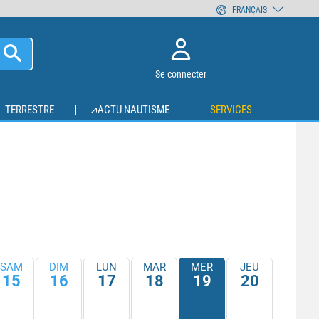
FRANÇAIS
Se connecter
TERRESTRE
ACTU NAUTISME
SERVICES
SAM
DIM
LUN
MAR
MER
JEU
15
16
17
18
19
20