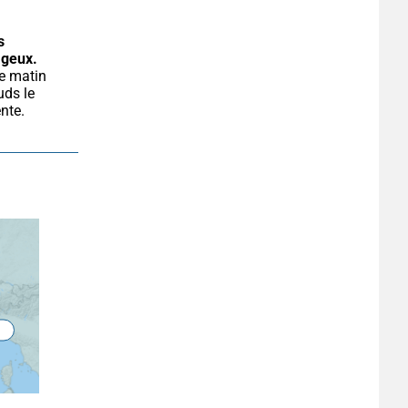
 
ageux.
ds le 
ente.