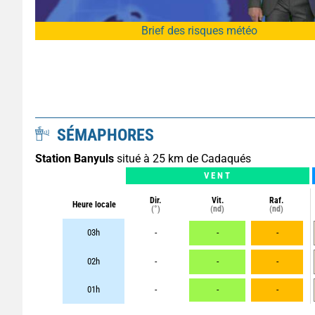
Brief des risques météo
SÉMAPHORES
Station Banyuls
situé à 25 km de Cadaqués
VENT
Dir.
Vit.
Raf.
Heure locale
(°)
(nd)
(nd)
03h
-
-
-
02h
-
-
-
01h
-
-
-