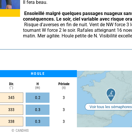
Il fera beau.
Ensoleillé malgré quelques passages nuageux sans
conséquences.
Le soir, ciel variable avec risque or
 Risque d'averses en fin de nuit. Vent de NW force 3 le matin 
tournant W force 2 le soir. Rafales atteignant 16 noeu
matin. Mer agitée. Houle petite de N. Visibilité excell
HOULE
Dir.
H
Période
(°)
(m)
(s)
345
0.2
3
Voir tous les sémaphores
333
0.3
3
338
0.3
3
CANDHIS