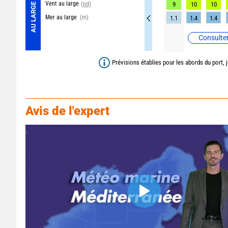
Vent au large
(nd)
9
10
10
AU LARGE
Mer au large
(m)
1.1
1.4
1.4
Consulter
Prévisions établies pour les abords du port, 
Avis de l'expert