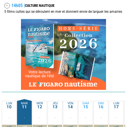
14h05 |
CULTURE NAUTIQUE
5 films cultes qui se déroulent en mer et donnent envie de larguer les amarres
LUN
MAR
MER
JEU
VEN
SAM
DIM
LUN
10
11
12
13
14
15
16
17
-
-
-
-
-
-
-
-
-
-
-
-
-
-
-
-
nd
nd
nd
nd
nd
nd
nd
nd