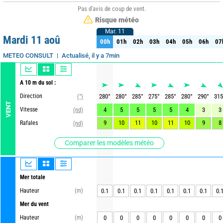
Pas d'avis de coup de vent.
Risque météo
Mar. 11
Mar. 11
Mardi 11 aoû
00h
01h
02h
03h
04h
05h
06h
07
00h
01h
02h
03h
04h
05h
06h
07
Actualisé, il y a 7min
METEO CONSULT
A 10 m du sol :
Direction
280
°
280
°
285
°
275
°
285
°
280
°
290
°
315
(°)
VENT
Vitesse
4
5
5
5
5
4
3
3
(nd)
9
10
11
10
11
10
9
8
Rafales
(nd)
Comparer les modèles météo
Mer totale
Hauteur
(m)
0.1
0.1
0.1
0.1
0.1
0.1
0.1
0.
Mer du vent
Hauteur
(m)
0
0
0
0
0
0
0
0