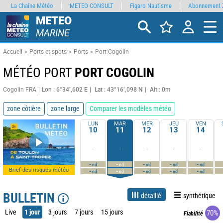
La Chaîne Météo
METEO CONSULT
Figaro Nautisme
Abonnement 
METEO
MARINE
Accueil
Ports et spots
Ports
Port Cogolin
MÉTÉO PORT
PORT COGOLIN
Cogolin FRA
Lon : 6°34’,602 E
Lat : 43°16’,098 N
Alt : 0m
zone côtière
zone large
Comparer les modèles météo
LUN
MAR
MER
JEU
VEN
10
11
12
13
14
-
-
-
-
-
-
-
-
-
-
nd
nd
nd
nd
nd
Brief des risques météo
-
-
-
-
-
nd
nd
nd
nd
nd
BULLETIN
détaillé
synthétique
Live
1 jour
3 jours
7 jours
15 jours
70%
Fiabilité