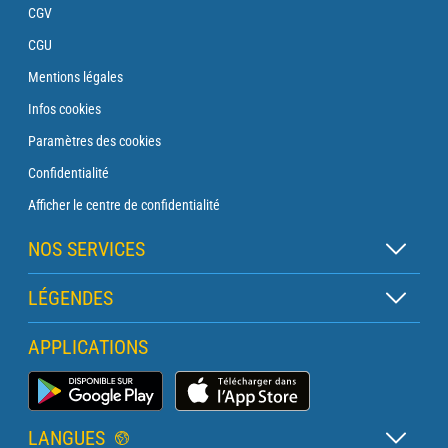
CGV
CGU
Mentions légales
Infos cookies
Paramètres des cookies
Confidentialité
Afficher le centre de confidentialité
NOS SERVICES
Abonnement Zen
LÉGENDES
Abonnement Balise
Légende des cartes
APPLICATIONS
Abonnement Traversée
Légende des pictogrammes
Abonnement Phare
Application Météo Marine
Glossaire
Briefing avec un prévisionniste
LANGUES