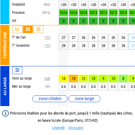
Visibilité
(km)
>20
>20
>20
>20
>20
>20
>20
>2
1016
1016
1016
1015
1015
1015
1015
101
Pression
(hPa)
UV
0
0
0
0
0
0
0
0
TEMPÉRATURE
T° de l'air
27
27
26
26
26
26
26
25
(°C)
T° ressentie
29
28
28
28
28
28
28
27
(°C)
Vent au large
13
15
12
10
9
10
8
9
(nd)
AU LARGE
Mer au large
(m)
0.4
0.4
0.4
0.4
0.3
0.3
0.3
0.
zone côtière
zone large
Prévisions établies pour les abords du port, jusqu'à 1 mille (nautique) des côtes,
en heure locale (Europe/Paris, UTC+02)
Légende
Glossaire