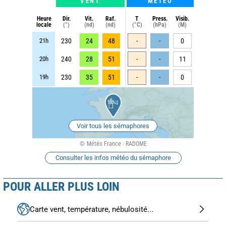
VENT
METEO
Heure
Dir.
Vit.
Raf.
T
Press.
Visib.
locale
(°)
(nd)
(nd)
(°C)
(hPa)
(M)
21h
230
24
48
-
-
0
20h
240
28
51
-
-
11
19h
230
35
51
-
-
0
Voir tous les sémaphores
Météo France - RADOME
Consulter les infos météo du sémaphore
POUR ALLER PLUS LOIN
Carte vent, température, nébulosité...