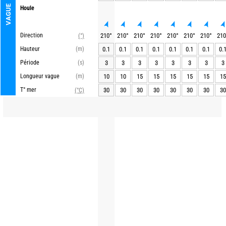
VAGUE
Houle
Direction
210
°
210
°
210
°
210
°
210
°
210
°
210
°
210
(°)
Hauteur
(m)
0.1
0.1
0.1
0.1
0.1
0.1
0.1
0.
Période
(s)
3
3
3
3
3
3
3
3
Longueur vague
(m)
10
10
15
15
15
15
15
15
T° mer
30
30
30
30
30
30
30
30
(°C)