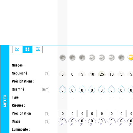
Nuages :
Nébulosité
(%)
5
0
5
10
25
10
5
5
Précipitations :
Quantité
(mm)
0
0
0
0
0
0
0
0
MÉTÉO
Type
-
-
-
-
-
-
-
-
Risques :
Précipitation
(%)
0
0
0
0
0
0
0
0
0
0
0
0
0
0
0
0
Orage
(%)
Luminosité :