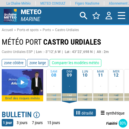
La Chaîne Météo
METEO CONSULT
Figaro Nautisme
Abonnement 
METEO
MARINE
Accueil
Ports et spots
Ports
Castro Urdiales
MÉTÉO PORT
CASTRO URDIALES
Castro Urdiales ESP
Lon : -3°12’,6 W
Lat : 43°22’,698 N
Alt : 2m
zone côtière
zone large
Comparer les modèles météo
SAM
DIM
LUN
MAR
MER
08
09
10
11
12
-
-
-
-
-
-
-
-
-
-
nd
nd
nd
nd
nd
Brief des risques météo
-
-
-
-
-
nd
nd
nd
nd
nd
BULLETIN
détaillé
synthétique
1 jour
3 jours
7 jours
15 jours
80%
Fiabilité