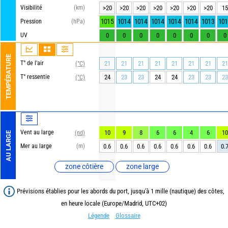
Visibilité
(km)
>20
>20
>20
>20
>20
>20
>20
15
1015
1014
1014
1014
1014
1014
1013
101
Pression
(hPa)
UV
0
0
0
0
0
0
0
0
TEMPÉRATURE
T° de l'air
21
21
21
21
21
21
21
21
(°C)
T° ressentie
24
23
23
24
24
23
23
23
(°C)
Vent au large
10
9
8
6
6
4
6
10
(nd)
AU LARGE
Mer au large
(m)
0.6
0.6
0.6
0.6
0.6
0.6
0.6
0.
zone côtière
zone large
Prévisions établies pour les abords du port, jusqu'à 1 mille (nautique) des côtes,
en heure locale (Europe/Madrid, UTC+02)
Légende
Glossaire