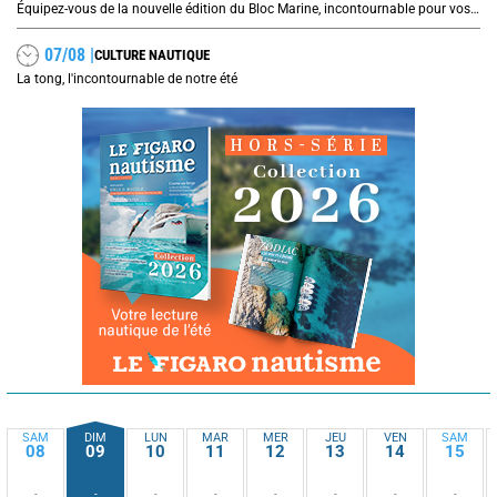
Équipez-vous de la nouvelle édition du Bloc Marine, incontournable pour vos prochaines navigations !
07/08 |
CULTURE NAUTIQUE
La tong, l'incontournable de notre été
SAM
DIM
LUN
MAR
MER
JEU
VEN
SAM
08
09
10
11
12
13
14
15
-
-
-
-
-
-
-
-