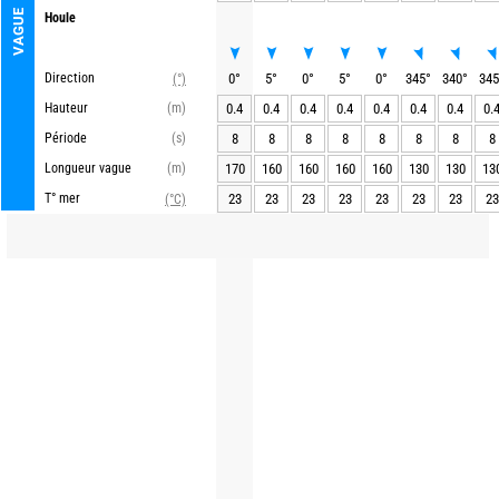
VAGUE
Houle
Direction
0
°
5
°
0
°
5
°
0
°
345
°
340
°
345
(°)
Hauteur
(m)
0.4
0.4
0.4
0.4
0.4
0.4
0.4
0.
Période
(s)
8
8
8
8
8
8
8
8
Longueur vague
(m)
170
160
160
160
160
130
130
13
T° mer
23
23
23
23
23
23
23
23
(°C)