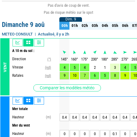
Pas d'avis de coup de vent.
Pas de risque météo sur le spot
Dim. 9
Dim. 9
Dimanche 9 aoû
00h
01h
02h
03h
04h
05h
06h
07
00h
01h
02h
03h
04h
05h
06h
07
Actualisé, il y a 2h
METEO CONSULT
A 10 m du sol :
Direction
145
°
160
°
175
°
230
°
180
°
285
°
275
°
265
(°)
VENT
Vitesse
4
5
4
2
1
3
4
5
(nd)
9
10
7
6
5
8
9
10
Rafales
(nd)
Comparer les modèles météo
Mer totale
Hauteur
(m)
0.4
0.4
0.4
0.4
0.4
0.4
0.4
0.
Mer du vent
Hauteur
(m)
0
0
0
0
0
0.1
0
0