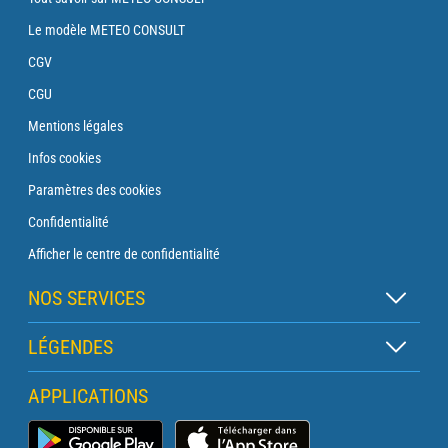
Le modèle METEO CONSULT
CGV
CGU
Mentions légales
Infos cookies
Paramètres des cookies
Confidentialité
Afficher le centre de confidentialité
NOS SERVICES
Abonnement Zen
LÉGENDES
Abonnement Balise
Légende des cartes
APPLICATIONS
Abonnement Traversée
Légende des pictogrammes
Abonnement Phare
Application Météo Marine