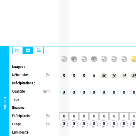
Nuages :
Nébulosité
(%)
5
5
5
0
30
20
15
3
Précipitations :
Quantité
(mm)
0
0
0
0
0
0
0
0
MÉTÉO
Type
-
-
-
-
-
-
-
-
Risques :
Précipitation
(%)
0
0
0
0
0
0
0
0
0
0
0
0
0
0
0
0
Orage
(%)
Luminosité :