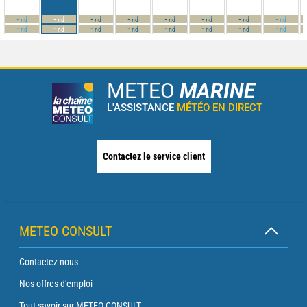
-
-
-
-
-
-
-
-
nd
nd
nd
nd
nd
nd
nd
nd
-
-
-
-
-
-
-
-
nd
nd
nd
nd
nd
nd
nd
nd
METEO
MARINE
L'ASSISTANCE
MÉTÉO EN DIRECT
Contactez le service client
METEO CONSULT
Contactez-nous
Nos offres d'emploi
Tout savoir sur METEO CONSULT