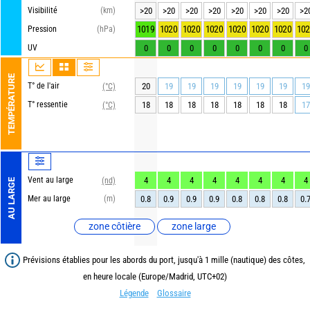
Visibilité
(km)
>20
>20
>20
>20
>20
>20
>20
>2
1019
1020
1020
1020
1020
1020
1020
102
Pression
(hPa)
UV
0
0
0
0
0
0
0
0
TEMPÉRATURE
T° de l'air
20
19
19
19
19
19
19
19
(°C)
T° ressentie
18
18
18
18
18
18
18
17
(°C)
Vent au large
4
4
4
4
4
4
4
4
(nd)
AU LARGE
Mer au large
(m)
0.8
0.9
0.9
0.9
0.8
0.8
0.8
0.
zone côtière
zone large
Prévisions établies pour les abords du port, jusqu'à 1 mille (nautique) des côtes,
en heure locale (Europe/Madrid, UTC+02)
Légende
Glossaire