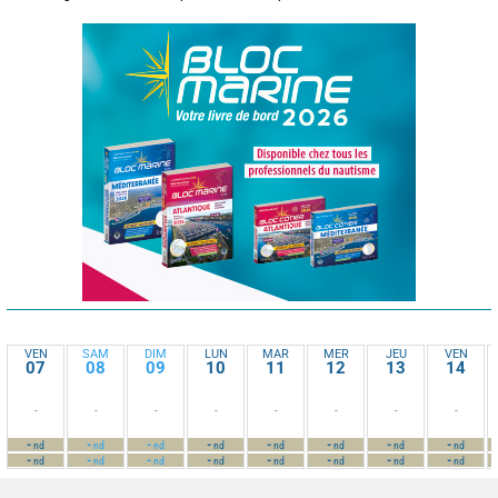
VEN
SAM
DIM
LUN
MAR
MER
JEU
VEN
07
08
09
10
11
12
13
14
-
-
-
-
-
-
-
-
-
-
-
-
-
-
-
-
nd
nd
nd
nd
nd
nd
nd
nd
-
-
-
-
-
-
-
-
nd
nd
nd
nd
nd
nd
nd
nd