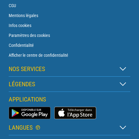
CGU
Mentions légales
Infos cookies
Paramètres des cookies
Confidentialité
Afficher le centre de confidentialité
NOS SERVICES
Abonnement Zen
LÉGENDES
Abonnement Balise
Légende des cartes
APPLICATIONS
Abonnement Traversée
Légende des pictogrammes
Abonnement Phare
Application Météo Marine
Glossaire
Briefing avec un prévisionniste
LANGUES
Bulletin Pro Marine