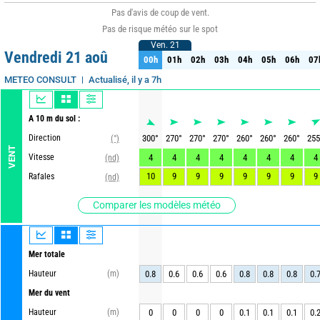
Pas d'avis de coup de vent.
Pas de risque météo sur le spot
Ven. 21
Ven. 21
Vendredi 21 aoû
00h
01h
02h
03h
04h
05h
06h
07
00h
01h
02h
03h
04h
05h
06h
07
Actualisé, il y a 7h
METEO CONSULT
A 10 m du sol :
Direction
300
°
270
°
270
°
270
°
260
°
260
°
260
°
255
(°)
VENT
Vitesse
4
4
4
4
4
4
4
4
(nd)
10
9
9
9
9
9
9
9
Rafales
(nd)
Comparer les modèles météo
Mer totale
Hauteur
(m)
0.8
0.6
0.6
0.6
0.8
0.8
0.8
0.
Mer du vent
Hauteur
(m)
0
0
0
0
0.1
0.1
0.1
0.