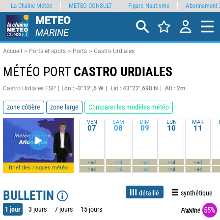
La Chaîne Météo
METEO CONSULT
Figaro Nautisme
Abonnement 
METEO
MARINE
Accueil
Ports et spots
Ports
Castro Urdiales
MÉTÉO PORT
CASTRO URDIALES
Castro Urdiales ESP
Lon : -3°12’,6 W
Lat : 43°22’,698 N
Alt : 2m
zone côtière
zone large
Comparer les modèles météo
VEN
SAM
DIM
LUN
MAR
07
08
09
10
11
-
-
-
-
-
-
-
-
-
-
nd
nd
nd
nd
nd
Brief des risques météo
-
-
-
-
-
nd
nd
nd
nd
nd
BULLETIN
détaillé
synthétique
1 jour
3 jours
7 jours
15 jours
55%
Fiabilité