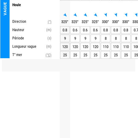
VAGUE
Houle
Direction
325
°
325
°
325
°
325
°
330
°
330
°
330
°
330
(°)
Hauteur
(m)
0.8
0.6
0.6
0.6
0.8
0.8
0.8
0.
Période
(s)
9
9
9
9
8
8
8
8
Longueur vague
(m)
120
120
120
120
110
110
110
10
T° mer
25
25
25
25
25
25
25
25
(°C)