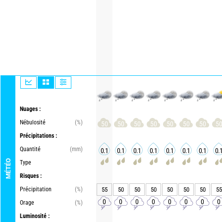
Nuages :
Nébulosité
(%)
50
50
50
50
50
50
50
5
Précipitations :
Quantité
(mm)
0.1
0.1
0.1
0.1
0.1
0.1
0.1
0.
MÉTÉO
Type
Risques :
Précipitation
(%)
55
50
50
50
50
50
50
55
0
0
0
0
0
0
0
0
Orage
(%)
Luminosité :