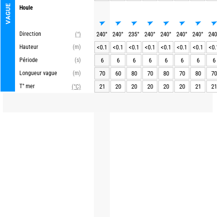
VAGUE
Houle
Direction
240
°
240
°
235
°
240
°
240
°
240
°
240
°
240
(°)
Hauteur
(m)
<0.1
<0.1
<0.1
<0.1
<0.1
<0.1
<0.1
<0.
Période
(s)
6
6
6
6
6
6
6
6
Longueur vague
(m)
70
60
80
70
80
70
80
70
T° mer
21
20
20
20
20
20
21
21
(°C)