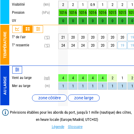
Visibilité
(km)
2
2
1
0.9
1
2
2
1
1016
1016
1016
1016
1016
1015
1015
101
Pression
(hPa)
UV
0
0
0
0
0
0
0
0
TEMPÉRATURE
T° de l'air
21
20
20
20
20
20
20
19
(°C)
T° ressentie
24
24
24
20
20
20
19
19
(°C)
Vent au large
4
4
4
4
4
2
1
2
(nd)
AU LARGE
Mer au large
(m)
1
1
1
1
1
1
1
1
zone côtière
zone large
Prévisions établies pour les abords du port, jusqu'à 1 mille (nautique) des côtes,
en heure locale (Europe/Madrid, UTC+02)
Légende
Glossaire