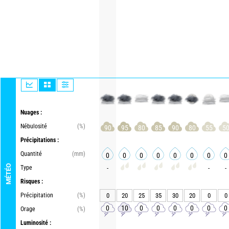
Nuages :
Nébulosité
(%)
90
95
80
85
90
80
55
5
Précipitations :
Quantité
(mm)
0
0
0
0
0
0
0
0
MÉTÉO
Type
-
-
-
Risques :
Précipitation
(%)
0
20
25
35
30
20
0
0
0
10
0
0
0
0
0
0
Orage
(%)
Luminosité :