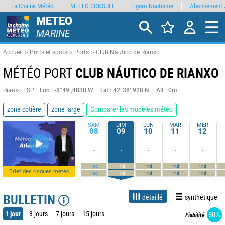
La Chaîne Météo
METEO CONSULT
Figaro Nautisme
Abonnement 
METEO
MARINE
Accueil
Ports et spots
Ports
Club Náutico de Rianxo
MÉTÉO PORT
CLUB NÁUTICO DE RIANXO
Rianxo ESP
Lon : -8°49’,4838 W
Lat : 42°38’,928 N
Alt : 0m
zone côtière
zone large
Comparer les modèles météo
SAM
DIM
LUN
MAR
MER
08
09
10
11
12
-
-
-
-
-
-
-
-
-
-
nd
nd
nd
nd
nd
Brief des risques météo
-
-
-
-
-
nd
nd
nd
nd
nd
BULLETIN
détaillé
synthétique
1 jour
3 jours
7 jours
15 jours
80%
Fiabilité