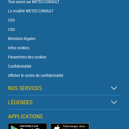
Tout savoir sur METEO CONSULT
Le modèle METEO CONSULT
CGV
CGU
Mentions légales
Infos cookies
Paramètres des cookies
Confidentialité
Afficher le centre de confidentialité
NOS SERVICES
Abonnement Zen
LÉGENDES
Abonnement Balise
Légende des cartes
APPLICATIONS
Abonnement Traversée
Légende des pictogrammes
Abonnement Phare
Application Météo Marine