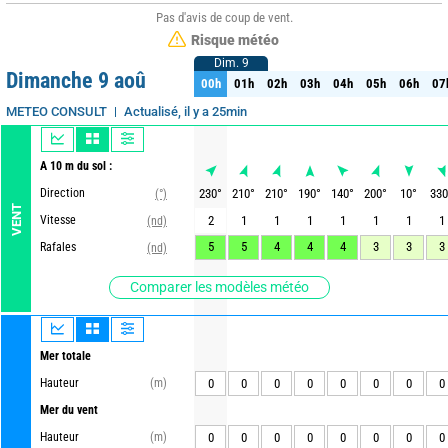
Pas d'avis de coup de vent.
Risque météo
Dim. 9
Dim. 9
Dimanche 9 aoû
00h
01h
02h
03h
04h
05h
06h
07
00h
01h
02h
03h
04h
05h
06h
07
Actualisé, il y a 25min
METEO CONSULT
A 10 m du sol :
Direction
230
°
210
°
210
°
190
°
140
°
200
°
10
°
330
(°)
VENT
Vitesse
2
1
1
1
1
1
1
1
(nd)
5
5
4
4
4
3
3
3
Rafales
(nd)
Comparer les modèles météo
Mer totale
Hauteur
(m)
0
0
0
0
0
0
0
0
Mer du vent
Hauteur
(m)
0
0
0
0
0
0
0
0