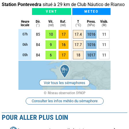
Station Pontevedra
situé à 29 km de Club Náutico de Rianxo
VENT
METEO
Heure
Dir.
Vit.
Raf.
T
Press.
Visib.
locale
(°)
(nd)
(nd)
(°C)
(hPa)
(M)
07h
85
10
17
17.4
1016
11
06h
84
9
16
17.7
1016
11
05h
84
6
17
18
1017
11
Voir tous les sémaphores
Réseau observation SYNOP
Consulter les infos météo du sémaphore
POUR ALLER PLUS LOIN