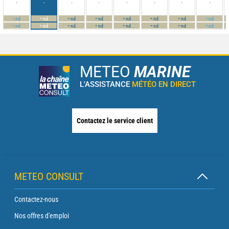
-
-
-
-
-
-
-
-
-
-
-
-
-
-
-
-
nd
nd
nd
nd
nd
nd
nd
nd
-
-
-
-
-
-
-
-
nd
nd
nd
nd
nd
nd
nd
nd
METEO
MARINE
L'ASSISTANCE
MÉTÉO EN DIRECT
Contactez le service client
METEO CONSULT
Contactez-nous
Nos offres d'emploi