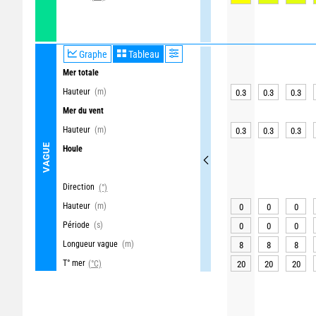
Graphe
Tableau
Mer totale
Hauteur
(m)
0.3
0.3
0.3
Mer du vent
Hauteur
(m)
0.3
0.3
0.3
VAGUE
Houle
Direction
(°)
Hauteur
(m)
0
0
0
Période
(s)
0
0
0
Longueur vague
(m)
8
8
8
T° mer
(°C)
20
20
20