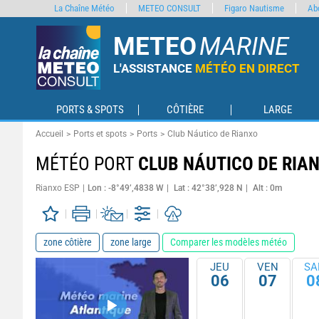
La Chaîne Météo
METEO CONSULT
Figaro Nautisme
Ab
METEO
MARINE
L'ASSISTANCE
MÉTÉO EN DIRECT
PORTS & SPOTS
CÔTIÈRE
LARGE
Accueil
Ports et spots
Ports
Club Náutico de Rianxo
MÉTÉO PORT
CLUB NÁUTICO DE RIA
Rianxo ESP
Lon : -8°49’,4838 W
Lat : 42°38’,928 N
Alt : 0m
zone côtière
zone large
Comparer les modèles météo
JEU
VEN
SA
06
07
0