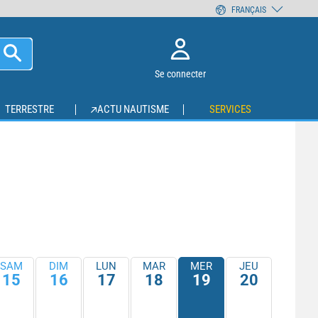
FRANÇAIS
Se connecter
TERRESTRE
ACTU NAUTISME
SERVICES
SAM
DIM
LUN
MAR
MER
JEU
15
16
17
18
19
20