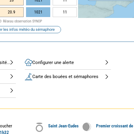
20
1021
11
20.9
1021
11
Réseau observation SYNOP
er les infos météo du sémaphore
ité...
Configurer une alerte
Carte des bouées et sémaphores
oucher
Saint Jean-Eudes
Premier croissant de
1h32