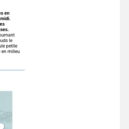
s en 
midi.
es 
nses.
uds le 
le petite 
 en milieu 