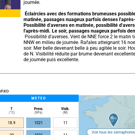
journée.
Éclaircies avec des formations brumeuses possible
matinée, passages nuageux parfois denses l'après-
Possibilité d'averses en matinée, possibilité d'avers
l'après-midi.
Le soir, passages nuageux parfois de
 Possibilité d'averses. Vent de NNE force 2 le matin tournant 
NNW en milieu de journée. Rafales atteignant 16 noe
soir. Mer belle devenant belle à peu agitée le soir. Hou
de N. Visibilité réduite par brume devenant excellente
de journée puis excellente.
anxo
METEO
T
Press.
Visib.
(°C)
(hPa)
(M)
18.9
1021
11
Voir tous les sémaphores