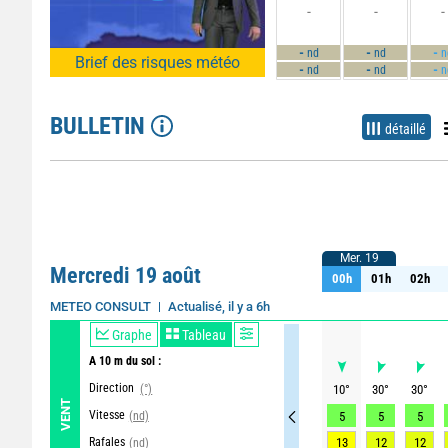
-
-
-
-
-
-
nd
nd
n
Brief des risques météo
-
-
-
nd
nd
n
BULLETIN
détaillé
Mer. 19
Mer. 19
Mercredi 19 août
00h
01h
02h
00h
01h
02h
Actualisé, il y a 6h
Mise à jour dans 27min
METEO CONSULT
Graphe
Tableau
A 10 m du sol :
Direction
(°)
10
°
30
°
30
°
VENT
Vitesse
(nd)
5
5
5
Rafales
13
12
12
(nd)