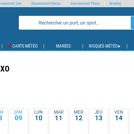
onnement Zen
Abonnement Balise
Abonnement Phare
Briefing
CARTE MÉTÉO
MARÉES
RISQUES MÉTÉO
NXO
M
DIM
LUN
MAR
MER
JEU
VEN
8
09
10
11
12
13
14