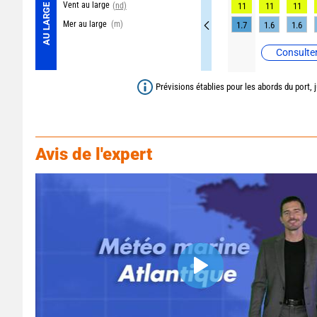
Vent au large
(nd)
11
11
11
AU LARGE
Mer au large
(m)
1.7
1.6
1.6
Consulter
Prévisions établies pour les abords du port, 
Avis de l'expert