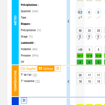
Précipitations :
Quantité
(mm)
0.2
0
0
MÉTÉO
Type
Risques :
Précipitation
(%)
50
25
25
0
0
0
Orage
(%)
Luminosité :
Visibilité
(km)
>20
5
5
Pression
(hPa)
1017
1018
1018
UV
0
0
0
Graphe
Tableau
TEMPÉRATURE
T° de l'air
(°C)
20
17
17
T° ressentie
(°C)
18
15
15