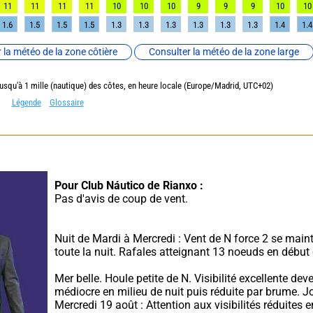
11
11
11
11
10
10
10
9
9
9
10
10
1.6
1.5
1.5
1.5
1.3
1.3
1.3
1.3
1.3
1.3
1.4
1.4
 la météo de la zone côtière
Consulter la météo de la zone large
jusqu'à 1 mille (nautique) des côtes, en heure locale (Europe/Madrid, UTC+02)
Légende
Glossaire
Pour Club Náutico de Rianxo :
Pas d'avis de coup de vent.
Nuit de Mardi à Mercredi : Vent de N force 2 se maint
toute la nuit. Rafales atteignant 13 noeuds en début 
Mer belle. Houle petite de N. Visibilité excellente deve
médiocre en milieu de nuit puis réduite par brume. J
Mercredi 19 août : Attention aux visibilités réduites e