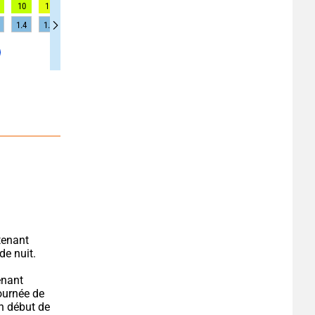
10
11
11
11
12
12
12
10
10
1.4
1.5
1.5
1.5
1.6
1.6
1.6
1.2
1.2
enant 
de nuit.
nant 
ournée de 
n début de 