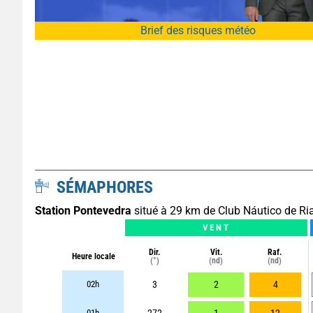
Brief des risques météo
SÉMAPHORES
Station Pontevedra
situé à 29 km de Club Náutico de Ri
VENT
Dir.
Vit.
Raf.
Heure locale
(°)
(nd)
(nd)
02h
3
2
4
01h