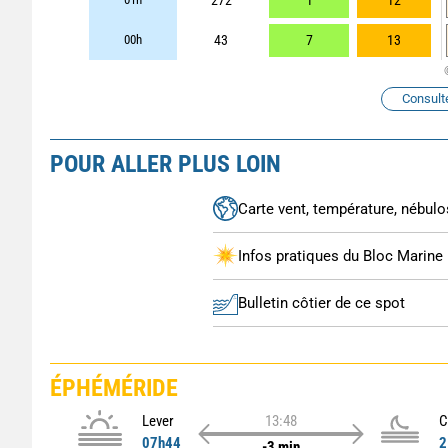
272
1
12
00h
43
7
13
Consult
POUR ALLER PLUS LOIN
Carte vent, température, nébulos
Infos pratiques du Bloc Marine
Bulletin côtier de ce spot
ÉPHÉMÉRIDE
Lever
13:48
C
07h44
2
-3 min