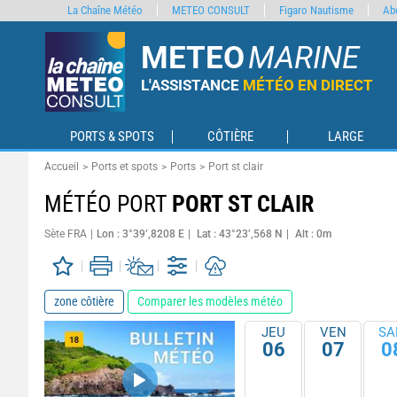
La Chaîne Météo
METEO CONSULT
Figaro Nautisme
Ab
METEO
MARINE
L'ASSISTANCE
MÉTÉO EN DIRECT
PORTS & SPOTS
CÔTIÈRE
LARGE
Accueil
Ports et spots
Ports
Port st clair
MÉTÉO PORT
PORT ST CLAIR
Sète FRA
Lon : 3°39’,8208 E
Lat : 43°23’,568 N
Alt : 0m
zone côtière
Comparer les modèles météo
JEU
VEN
SA
06
07
0