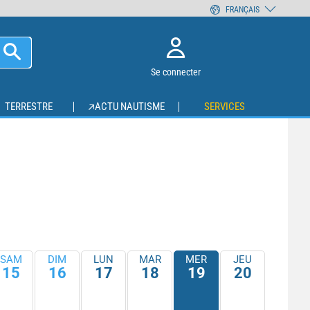
FRANÇAIS
Se connecter
TERRESTRE
ACTU NAUTISME
SERVICES
SAM
DIM
LUN
MAR
MER
JEU
15
16
17
18
19
20