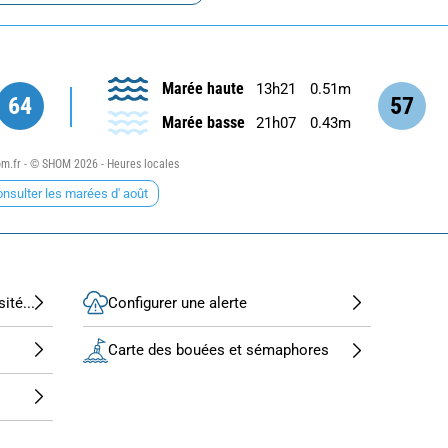
Marée haute
13h21
0.51m
64
57
Marée basse
21h07
0.43m
.fr - © SHOM 2026 - Heures locales
nsulter les marées d' août
ité...
Configurer une alerte
Carte des bouées et sémaphores