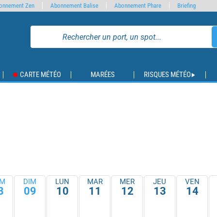
onnement Zen
Abonnement Balise
Abonnement Phare
Briefing
CARTE MÉTÉO
MARÉES
RISQUES MÉTÉO
M
DIM
LUN
MAR
MER
JEU
VEN
8
09
10
11
12
13
14