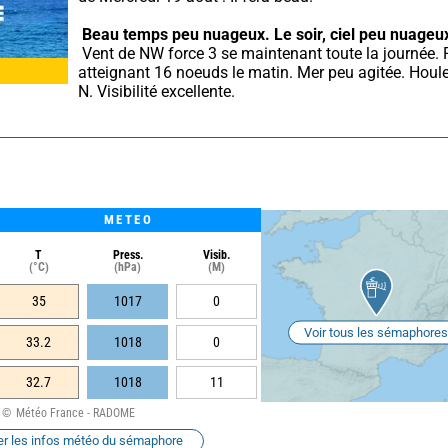
Beau temps peu nuageux.
Le soir, ciel peu nuageu
 Vent de NW force 3 se maintenant toute la journée. Rafales 
atteignant 16 noeuds le matin. Mer peu agitée. Houle 
N. Visibilité excellente.
METEO
T
Press.
Visib.
(°C)
(hPa)
(M)
35
1017
0
Voir tous les sémaphores
33.2
1018
0
32.7
1018
11
Météo France - RADOME
er les infos météo du sémaphore