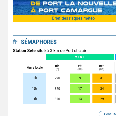
Brief des risques météo
SÉMAPHORES
Station Sete
situé à 3 km de Port st clair
VENT
Dir.
Vit.
Raf.
Heure locale
(°)
(nd)
(nd)
13h
290
9
31
12h
320
17
34
11h
320
13
29
Consult