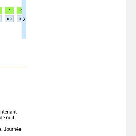
8
9
9
9
9
9
9
10
10
0.9
0.9
0.9
0.9
0.9
0.9
0.9
0.8
0.8
ntenant 
de nuit.
e. Journée 