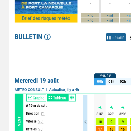
-
-
-
-
-
-
nd
nd
n
Brief des risques météo
-
-
-
nd
nd
n
BULLETIN
détaillé
Mer. 19
Mer. 19
Mercredi 19 août
00h
01h
02h
00h
01h
02h
Actualisé, il y a 4h
METEO CONSULT
Graphe
Tableau
A 10 m du sol :
Direction
(°)
315
°
320
°
320
°
VENT
Vitesse
(nd)
10
9
9
Rafales
17
16
16
(nd)