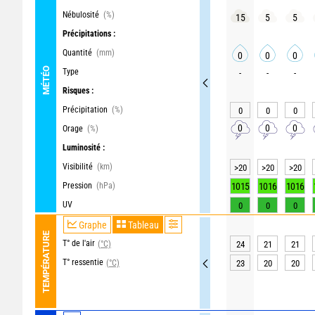
Nébulosité
(%)
15
5
5
Précipitations :
Quantité
(mm)
0
0
0
MÉTÉO
Type
-
-
-
Risques :
Précipitation
(%)
0
0
0
0
0
0
Orage
(%)
Luminosité :
Visibilité
(km)
>20
>20
>20
Pression
(hPa)
1015
1016
1016
UV
0
0
0
Graphe
Tableau
TEMPÉRATURE
T° de l'air
(°C)
24
21
21
T° ressentie
(°C)
23
20
20