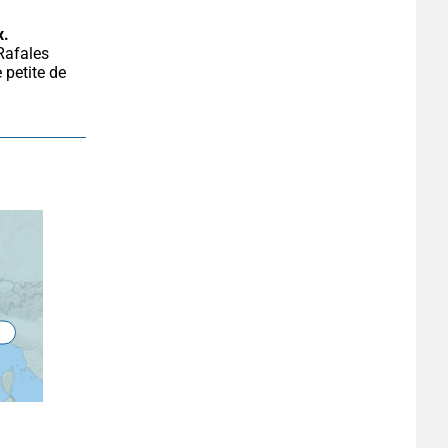
x.
petite de 