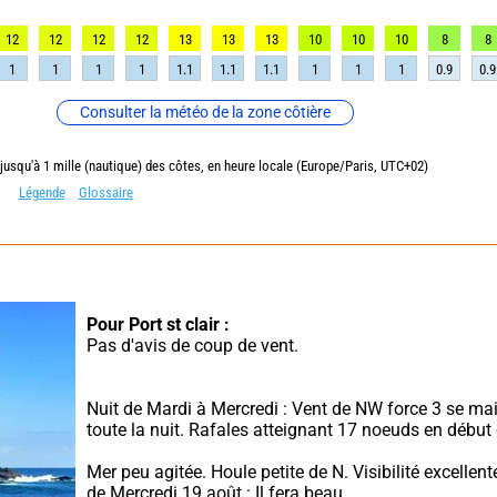
12
12
12
12
13
13
13
10
10
10
8
8
1
1
1
1
1.1
1.1
1.1
1
1
1
0.9
0.9
Consulter la météo de la zone côtière
 jusqu'à 1 mille (nautique) des côtes, en heure locale (Europe/Paris, UTC+02)
Légende
Glossaire
Pour Port st clair :
Pas d'avis de coup de vent.
Nuit de Mardi à Mercredi : Vent de NW force 3 se mai
toute la nuit. Rafales atteignant 17 noeuds en début 
Mer peu agitée. Houle petite de N. Visibilité excellent
de Mercredi 19 août : Il fera beau.