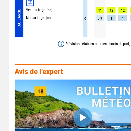
Vent au large
(nd)
11
12
12
AU LARGE
Mer au large
(m)
0.9
1
1
Prévisions établies pour les abords du port,
Avis de l'expert