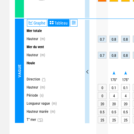
Graphe
Tableau
Mer totale
Hauteur
(m)
0.7
0.8
0.8
Mer du vent
Hauteur
(m)
0.7
0.8
0.8
Houle
VAGUE
Direction
(°)
175
°
175
°
Hauteur
(m)
0
0.1
0.1
Période
(s)
0
4
4
Longueur vague
(m)
20
20
20
Hauteur marée
(m)
0.5
0.5
0.5
T° mer
(°C)
25
25
25