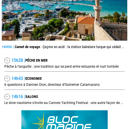
16H36 |
Carnet de voyage
- Çeşme en août : la station balnéaire turque qui séduit jusque de l’autre côté de la mer Égée
15h28 |
PÊCHE EN MER
Pêche à l’anguille : une tradition qui se perd entre estuaires et nuit tombée
14h43 |
ECONOMIE
6 questions à Damien Dion, directeur d’Outremer Catamarans
14h16 |
SALONS
Le slow nautisme s'invite au Cannes Yachting Festival : une autre façon de naviguer prend le large