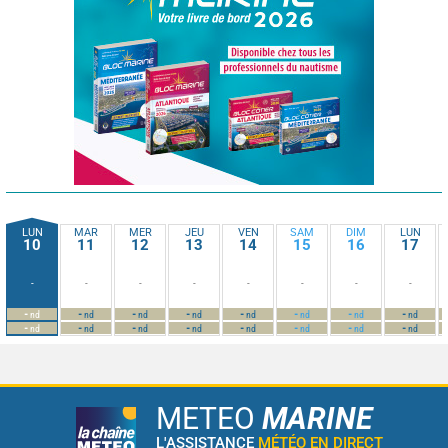
LUN
MAR
MER
JEU
VEN
SAM
DIM
LUN
10
11
12
13
14
15
16
17
-
-
-
-
-
-
-
-
-
-
-
-
-
-
-
-
nd
nd
nd
nd
nd
nd
nd
nd
-
-
-
-
-
-
-
-
nd
nd
nd
nd
nd
nd
nd
nd
METEO
MARINE
L'ASSISTANCE
MÉTÉO EN DIRECT