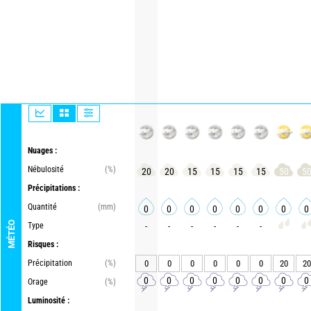
Nuages :
Nébulosité
(%)
20
20
15
15
15
15
50
5
Précipitations :
Quantité
(mm)
0
0
0
0
0
0
0
0
MÉTÉO
Type
-
-
-
-
-
-
Risques :
Précipitation
(%)
0
0
0
0
0
0
20
20
0
0
0
0
0
0
0
0
Orage
(%)
Luminosité :