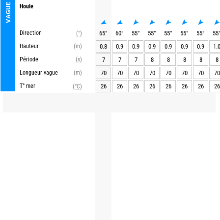
VAGUE
Houle
Direction
65
°
60
°
55
°
55
°
55
°
55
°
55
°
55
(°)
Hauteur
(m)
0.8
0.9
0.9
0.9
0.9
0.9
0.9
1.
Période
(s)
7
7
7
8
8
8
8
8
Longueur vague
(m)
70
70
70
70
70
70
70
70
T° mer
26
26
26
26
26
26
26
26
(°C)