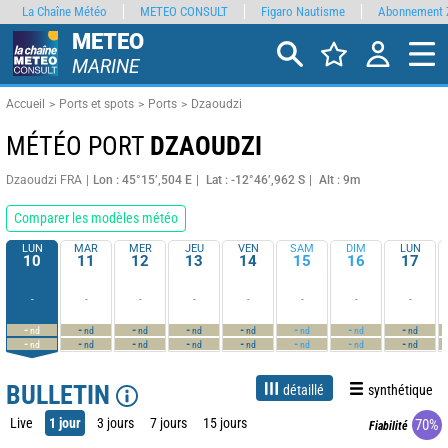
La Chaîne Météo
METEO CONSULT
Figaro Nautisme
Abonnement 
METEO
MARINE
Accueil
Ports et spots
Ports
Dzaoudzi
MÉTÉO PORT
DZAOUDZI
Dzaoudzi FRA
Lon : 45°15’,504 E
Lat : -12°46’,962 S
Alt : 9m
Comparer les modèles météo
LUN
MAR
MER
JEU
VEN
SAM
DIM
LUN
10
11
12
13
14
15
16
17
-
-
-
-
-
-
-
-
-
-
-
-
-
-
-
-
nd
nd
nd
nd
nd
nd
nd
nd
-
-
-
-
-
-
-
-
nd
nd
nd
nd
nd
nd
nd
nd
BULLETIN
détaillé
synthétique
Live
1 jour
3 jours
7 jours
15 jours
70%
Fiabilité