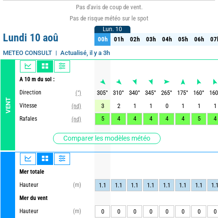
Pas d'avis de coup de vent.
Pas de risque météo sur le spot
Lun. 10
Lun. 10
Lundi 10 aoû
00h
01h
02h
03h
04h
05h
06h
07
00h
01h
02h
03h
04h
05h
06h
07
Actualisé, il y a 3h
METEO CONSULT
A 10 m du sol :
Direction
305
°
310
°
340
°
345
°
265
°
175
°
160
°
160
(°)
VENT
Vitesse
3
2
1
1
0
1
1
1
(nd)
5
4
4
4
4
4
5
4
Rafales
(nd)
Comparer les modèles météo
Mer totale
Hauteur
(m)
1.1
1.1
1.1
1.1
1.1
1.1
1.1
1.
Mer du vent
Hauteur
(m)
0
0
0
0
0
0
0
0