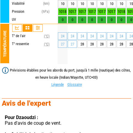
Visibilité
(km)
10
10
10
10
10
10
10
15
1018
1017
1017
1017
1017
1017
1018
101
Pression
(hPa)
UV
0
0
0
0
0
0
0
0
TEMPÉRATURE
T° de l'air
24
24
24
24
24
24
24
24
(°C)
T° ressentie
27
27
28
28
28
28
28
28
(°C)
Prévisions établies pour les abords du port, jusqu'à 1 mille (nautique) des côtes,
en heure locale (Indian/Mayotte, UTC+03)
Légende
Glossaire
Avis de l'expert
Pour Dzaoudzi :
Pas d'avis de coup de vent.