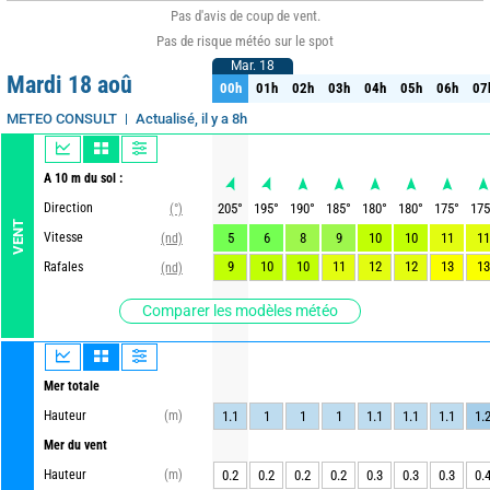
Pas d'avis de coup de vent.
Pas de risque météo sur le spot
Mar. 18
Mar. 18
Mardi 18 aoû
00h
01h
02h
03h
04h
05h
06h
07
00h
01h
02h
03h
04h
05h
06h
07
Actualisé, il y a 8h
METEO CONSULT
A 10 m du sol :
Direction
205
°
195
°
190
°
185
°
180
°
180
°
175
°
175
(°)
VENT
Vitesse
5
6
8
9
10
10
11
11
(nd)
9
10
10
11
12
12
13
13
Rafales
(nd)
Comparer les modèles météo
Mer totale
Hauteur
(m)
1.1
1
1
1
1.1
1.1
1.1
1.
Mer du vent
Hauteur
(m)
0.2
0.2
0.2
0.2
0.3
0.3
0.3
0.