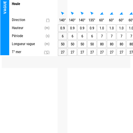
VAGUE
Houle
Direction
140
°
140
°
140
°
135
°
60
°
60
°
60
°
60
(°)
Hauteur
(m)
0.9
0.9
0.9
0.9
1.0
1.0
1.0
1.
Période
(s)
6
6
6
6
7
7
7
7
Longueur vague
(m)
50
50
50
50
80
80
80
80
T° mer
27
27
27
27
27
27
27
27
(°C)