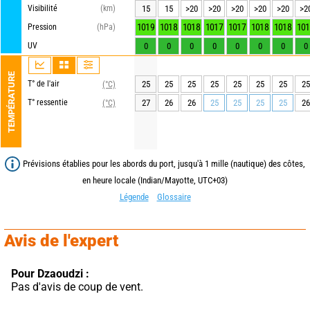
Visibilité
(km)
15
15
>20
>20
>20
>20
>20
>2
1019
1018
1018
1017
1017
1018
1018
101
Pression
(hPa)
UV
0
0
0
0
0
0
0
0
TEMPÉRATURE
T° de l'air
25
25
25
25
25
25
25
25
(°C)
T° ressentie
27
26
26
25
25
25
25
26
(°C)
Prévisions établies pour les abords du port, jusqu'à 1 mille (nautique) des côtes,
en heure locale (Indian/Mayotte, UTC+03)
Légende
Glossaire
Avis de l'expert
Pour Dzaoudzi :
Pas d'avis de coup de vent.