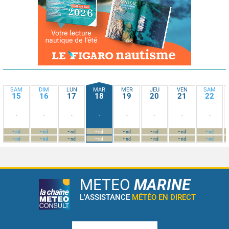
SAM
DIM
LUN
MAR
MER
JEU
VEN
SAM
15
16
17
18
19
20
21
22
-
-
-
-
-
-
-
-
-
-
-
-
-
-
-
-
nd
nd
nd
nd
nd
nd
nd
nd
-
-
-
-
-
-
-
-
nd
nd
nd
nd
nd
nd
nd
nd
METEO
MARINE
L'ASSISTANCE
MÉTÉO EN DIRECT