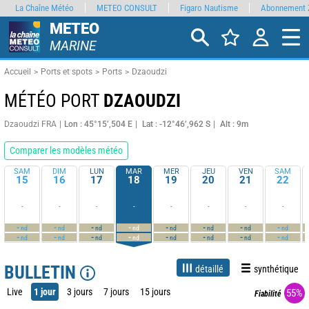
La Chaîne Météo
METEO CONSULT
Figaro Nautisme
Abonnement 
METEO
MARINE
Accueil
Ports et spots
Ports
Dzaoudzi
MÉTÉO PORT
DZAOUDZI
Dzaoudzi FRA
Lon : 45°15’,504 E
Lat : -12°46’,962 S
Alt : 9m
Comparer les modèles météo
SAM
DIM
LUN
MAR
MER
JEU
VEN
SAM
15
16
17
18
19
20
21
22
-
-
-
-
-
-
-
-
-
-
-
-
-
-
-
-
nd
nd
nd
nd
nd
nd
nd
nd
-
-
-
-
-
-
-
-
nd
nd
nd
nd
nd
nd
nd
nd
BULLETIN
détaillé
synthétique
Live
1 jour
3 jours
7 jours
15 jours
55%
Fiabilité