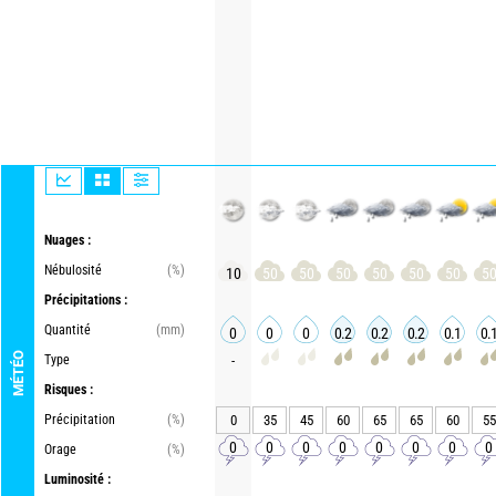
Nuages :
Nébulosité
(%)
10
50
50
50
50
50
50
5
Précipitations :
Quantité
(mm)
0
0
0
0.2
0.2
0.2
0.1
0.
MÉTÉO
Type
-
Risques :
Précipitation
(%)
0
35
45
60
65
65
60
55
0
0
0
0
0
0
0
0
Orage
(%)
Luminosité :