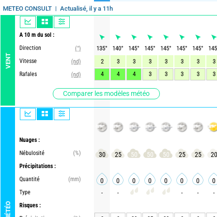
Actualisé, il y a 11h
METEO CONSULT
A 10 m du sol :
Direction
135
°
140
°
145
°
145
°
145
°
145
°
145
°
145
(°)
VENT
Vitesse
2
3
3
3
3
3
3
3
(nd)
4
4
4
3
3
3
3
3
Rafales
(nd)
Comparer les modèles météo
Nuages :
Nébulosité
(%)
30
25
50
50
50
25
25
2
Précipitations :
Quantité
(mm)
0
0
0
0
0
0
0
0
Type
-
-
-
-
-
MÉTÉO
Risques :