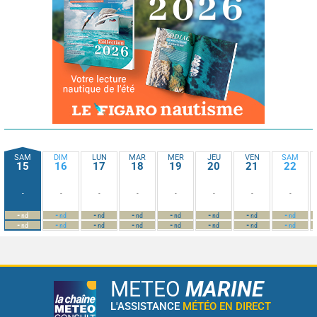
SAM
DIM
LUN
MAR
MER
JEU
VEN
SAM
15
16
17
18
19
20
21
22
-
-
-
-
-
-
-
-
-
-
-
-
-
-
-
-
nd
nd
nd
nd
nd
nd
nd
nd
-
-
-
-
-
-
-
-
nd
nd
nd
nd
nd
nd
nd
nd
METEO
MARINE
L'ASSISTANCE
MÉTÉO EN DIRECT