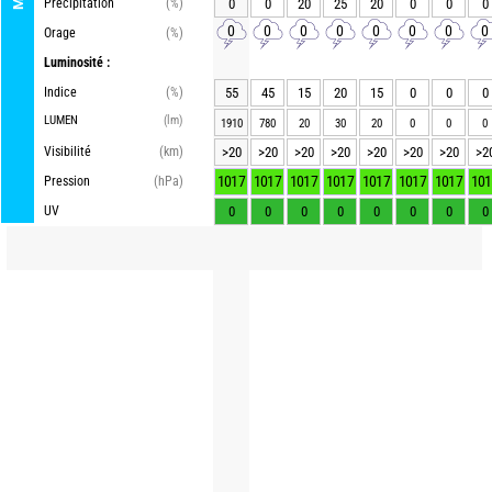
Précipitation
(%)
0
0
20
25
20
0
0
0
0
0
0
0
0
0
0
0
Orage
(%)
Luminosité :
Indice
(%)
55
45
15
20
15
0
0
0
LUMEN
(lm)
1910
780
20
30
20
0
0
0
Visibilité
(km)
>20
>20
>20
>20
>20
>20
>20
>2
1017
1017
1017
1017
1017
1017
1017
101
Pression
(hPa)
UV
0
0
0
0
0
0
0
0