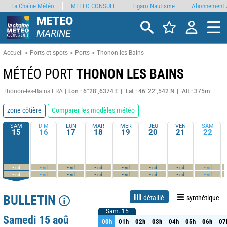
La Chaîne Météo
METEO CONSULT
Figaro Nautisme
Abonnement 
METEO
MARINE
Accueil
Ports et spots
Ports
Thonon les Bains
MÉTÉO PORT
THONON LES BAINS
Thonon-les-Bains FRA
Lon : 6°28’,6374 E
Lat : 46°22’,542 N
Alt : 375m
zone côtière
Comparer les modèles météo
SAM
DIM
LUN
MAR
MER
JEU
VEN
SAM
15
16
17
18
19
20
21
22
-
-
-
-
-
-
-
-
-
-
-
-
-
-
-
-
nd
nd
nd
nd
nd
nd
nd
nd
-
-
-
-
-
-
-
-
nd
nd
nd
nd
nd
nd
nd
nd
BULLETIN
détaillé
synthétique
Sam. 15
Sam. 15
Live
1 jour
3 jours
7 jours
15 jours
55%
Fiabilité
Samedi 15 aoû
00h
01h
02h
03h
04h
05h
06h
07
00h
01h
02h
03h
04h
05h
06h
07