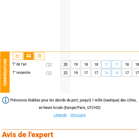
TEMPÉRATURE
T° de l'air
20
19
18
18
17
17
18
18
(°C)
T° ressentie
22
19
17
17
16
16
17
17
(°C)
Prévisions établies pour les abords du port, jusqu'à 1 mille (nautique) des côtes,
en heure locale (Europe/Paris, UTC+02)
Légende
Glossaire
Avis de l'expert