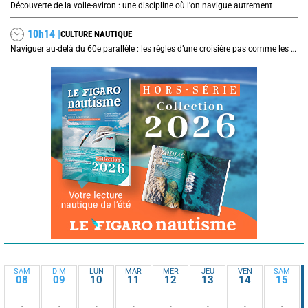
Découverte de la voile-aviron : une discipline où l'on navigue autrement
10h14 |
CULTURE NAUTIQUE
Naviguer au-delà du 60e parallèle : les règles d’une croisière pas comme les autres
SAM
DIM
LUN
MAR
MER
JEU
VEN
SAM
08
09
10
11
12
13
14
15
-
-
-
-
-
-
-
-