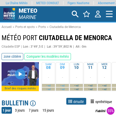
La Chaîne Météo
METEO CONSULT
Figaro Nautisme
Abonnement 
METEO
MARINE
Accueil
Ports et spots
Ports
Ciutadella de Menorca
MÉTÉO PORT
CIUTADELLA DE MENORCA
Citadelle ESP
Lon : 3°49’,5 E
Lat : 39°59’,802 N
Alt : 0m
zone côtière
Comparer les modèles météo
SAM
DIM
LUN
MAR
MER
08
09
10
11
12
-
-
-
-
-
-
-
-
-
-
nd
nd
nd
nd
nd
Brief des risques météo
-
-
-
-
-
nd
nd
nd
nd
nd
BULLETIN
détaillé
synthétique
1 jour
3 jours
7 jours
15 jours
55%
Fiabilité