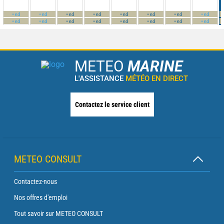
-
-
-
-
-
-
-
-
nd
nd
nd
nd
nd
nd
nd
nd
-
-
-
-
-
-
-
-
nd
nd
nd
nd
nd
nd
nd
nd
METEO
MARINE
L'ASSISTANCE
MÉTÉO EN DIRECT
Contactez le service client
METEO CONSULT
Contactez-nous
Nos offres d'emploi
Tout savoir sur METEO CONSULT