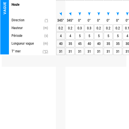
VAGUE
Houle
Direction
345
°
345
°
0
°
0
°
0
°
0
°
0
°
0
°
(°)
Hauteur
(m)
0.2
0.2
0.3
0.3
0.2
0.2
0.2
0.
Période
(s)
4
4
5
5
5
5
5
4
Longueur vague
(m)
40
35
45
40
40
35
35
30
T° mer
31
31
31
31
31
31
31
31
(°C)