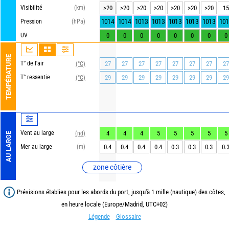
Visibilité
(km)
>20
>20
>20
>20
>20
>20
>20
15
1014
1014
1013
1013
1013
1013
1013
101
Pression
(hPa)
UV
0
0
0
0
0
0
0
0
TEMPÉRATURE
T° de l'air
27
27
27
27
27
27
27
27
(°C)
T° ressentie
29
29
29
29
29
29
29
29
(°C)
Vent au large
4
4
4
5
5
5
5
5
(nd)
AU LARGE
Mer au large
(m)
0.4
0.4
0.4
0.4
0.3
0.3
0.3
0.
zone côtière
Prévisions établies pour les abords du port, jusqu'à 1 mille (nautique) des côtes,
en heure locale (Europe/Madrid, UTC+02)
Légende
Glossaire