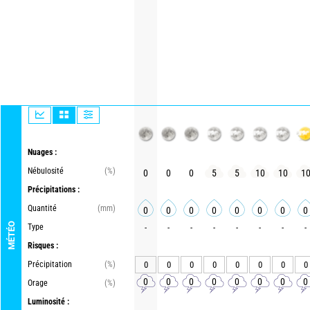
Nuages :
Nébulosité
(%)
0
0
0
5
5
10
10
1
Précipitations :
Quantité
(mm)
0
0
0
0
0
0
0
0
MÉTÉO
Type
-
-
-
-
-
-
-
-
Risques :
Précipitation
(%)
0
0
0
0
0
0
0
0
0
0
0
0
0
0
0
0
Orage
(%)
Luminosité :