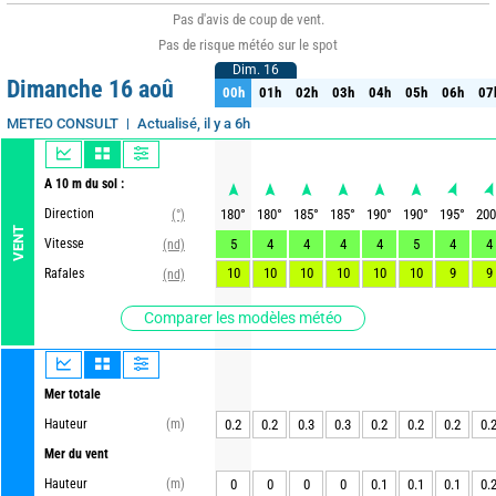
Pas d'avis de coup de vent.
Pas de risque météo sur le spot
Dim. 16
Dim. 16
Dimanche 16 aoû
00h
01h
02h
03h
04h
05h
06h
07
00h
01h
02h
03h
04h
05h
06h
07
Actualisé, il y a 6h
METEO CONSULT
A 10 m du sol :
Direction
180
°
180
°
185
°
185
°
190
°
190
°
195
°
200
(°)
VENT
Vitesse
5
4
4
4
4
5
4
4
(nd)
10
10
10
10
10
10
9
9
Rafales
(nd)
Comparer les modèles météo
Mer totale
Hauteur
(m)
0.2
0.2
0.3
0.3
0.2
0.2
0.2
0.
Mer du vent
Hauteur
(m)
0
0
0
0
0.1
0.1
0.1
0.