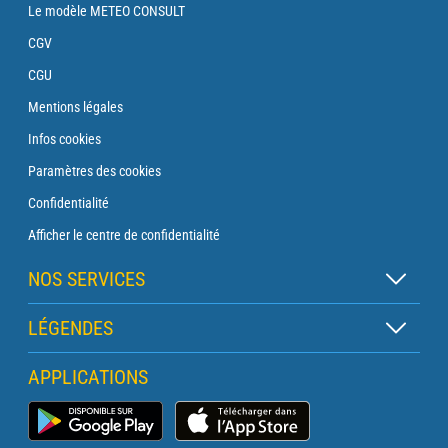
Le modèle METEO CONSULT
CGV
CGU
Mentions légales
Infos cookies
Paramètres des cookies
Confidentialité
Afficher le centre de confidentialité
NOS SERVICES
Abonnement Zen
LÉGENDES
Abonnement Balise
Légende des cartes
APPLICATIONS
Abonnement Traversée
Légende des pictogrammes
Abonnement Phare
Application Météo Marine
Glossaire