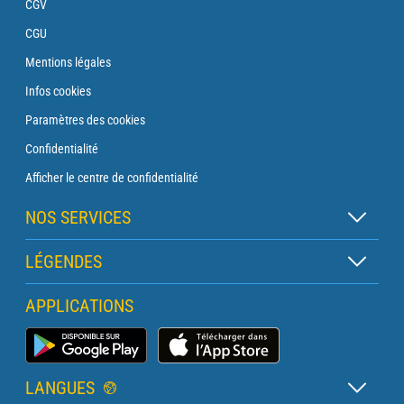
CGV
CGU
Mentions légales
Infos cookies
Paramètres des cookies
Confidentialité
Afficher le centre de confidentialité
NOS SERVICES
Abonnement Zen
LÉGENDES
Abonnement Balise
Légende des cartes
APPLICATIONS
Abonnement Traversée
Légende des pictogrammes
Abonnement Phare
Application Météo Marine
Glossaire
Briefing avec un prévisionniste
LANGUES
Bulletin Pro Marine