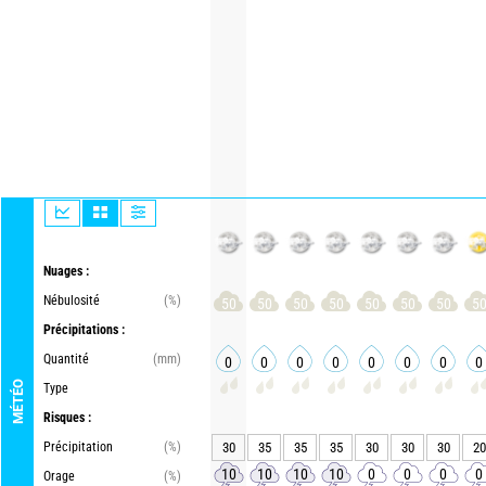
Nuages :
Nébulosité
(%)
50
50
50
50
50
50
50
5
Précipitations :
Quantité
(mm)
0
0
0
0
0
0
0
0
MÉTÉO
Type
Risques :
Précipitation
(%)
30
35
35
35
30
30
30
20
10
10
10
10
0
0
0
0
Orage
(%)