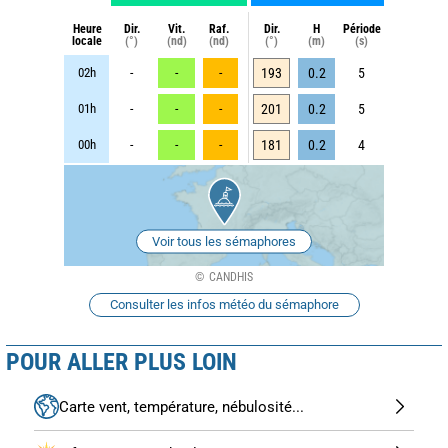
Heure
Dir.
Vit.
Raf.
Dir.
H
Période
locale
(°)
(nd)
(nd)
(°)
(m)
(s)
02h
-
-
-
193
0.2
5
01h
-
-
-
201
0.2
5
00h
-
-
-
181
0.2
4
Voir tous les sémaphores
CANDHIS
Consulter les infos météo du sémaphore
POUR ALLER PLUS LOIN
Carte vent, température, nébulosité...