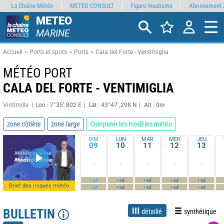
La Chaîne Météo
METEO CONSULT
Figaro Nautisme
Abonnement 
METEO
MARINE
Accueil
Ports et spots
Ports
Cala del Forte - Ventimiglia
MÉTÉO PORT
CALA DEL FORTE - VENTIMIGLIA
Vintimille
Lon : 7°35’,802 E
Lat : 43°47’,298 N
Alt : 0m
zone côtière
zone large
Comparer les modèles météo
DIM
LUN
MAR
MER
JEU
09
10
11
12
13
-
-
-
-
-
-
-
-
-
-
nd
nd
nd
nd
nd
Brief des risques météo
-
-
-
-
-
nd
nd
nd
nd
nd
BULLETIN
détaillé
synthétique