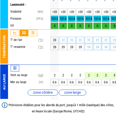
Luminosité :
Visibilité
(km)
>20
>20
>20
>20
>20
>20
>20
>2
1013
1014
1014
1014
1014
1014
1014
101
Pression
(hPa)
UV
0
0
0
0
0
0
0
0
TEMPÉRATURE
T° de l'air
23
22
22
22
22
22
22
22
(°C)
T° ressentie
26
25
25
25
24
24
24
24
(°C)
Vent au large
2
2
2
2
2
2
2
3
(nd)
AU LARGE
Mer au large
(m)
0.6
0.6
0.6
0.6
0.6
0.6
0.6
0.
zone côtière
zone large
Prévisions établies pour les abords du port, jusqu'à 1 mille (nautique) des côtes,
en heure locale (Europe/Rome, UTC+02)