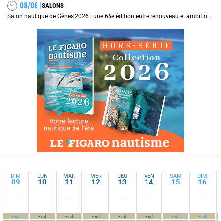
08/08 |
SALONS
Salon nautique de Gênes 2026 : une 66e édition entre renouveau et ambitions internationales
DIM
LUN
MAR
MER
JEU
VEN
SAM
DIM
09
10
11
12
13
14
15
16
-
-
-
-
-
-
-
-
-
-
-
-
-
-
-
-
nd
nd
nd
nd
nd
nd
nd
nd