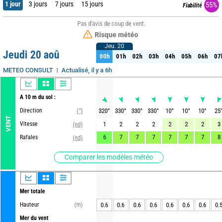
1 jour
3 jours
7 jours
15 jours
55%
Fiabilité
Pas d'avis de coup de vent.
Risque météo
Jeu. 20
Jeu. 20
Jeudi 20 aoû
00h
01h
02h
03h
04h
05h
06h
07
00h
01h
02h
03h
04h
05h
06h
07
Actualisé, il y a 6h
METEO CONSULT
A 10 m du sol :
Direction
320
°
330
°
330
°
330
°
10
°
10
°
10
°
25
(°)
VENT
Vitesse
1
2
2
2
2
2
2
3
(nd)
6
7
7
7
7
7
7
8
Rafales
(nd)
Comparer les modèles météo
Mer totale
Hauteur
(m)
0.6
0.6
0.6
0.6
0.6
0.6
0.6
0.
Mer du vent