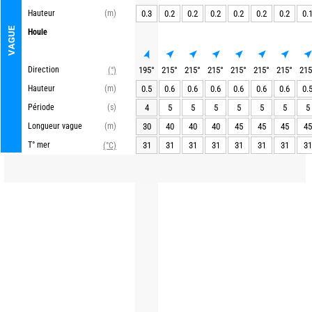
Hauteur
(m)
0.3
0.2
0.2
0.2
0.2
0.2
0.2
0.
VAGUE
Houle
Direction
195
°
215
°
215
°
215
°
215
°
215
°
215
°
215
(°)
Hauteur
(m)
0.5
0.6
0.6
0.6
0.6
0.6
0.6
0.
Période
(s)
4
5
5
5
5
5
5
5
Longueur vague
(m)
30
40
40
40
45
45
45
45
T° mer
31
31
31
31
31
31
31
31
(°C)