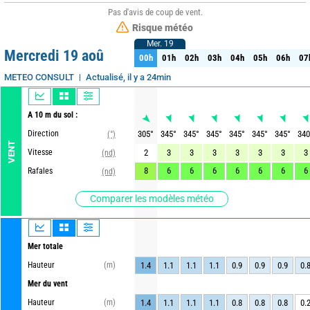
Pas d'avis de coup de vent.
Risque météo
Mer. 19
Mer. 19
Mercredi 19 aoû
00h
01h
02h
03h
04h
05h
06h
07
00h
01h
02h
03h
04h
05h
06h
07
Actualisé, il y a 24min
METEO CONSULT
A 10 m du sol :
Direction
305
°
345
°
345
°
345
°
345
°
345
°
345
°
340
(°)
VENT
Vitesse
2
3
3
3
3
3
3
3
(nd)
8
6
6
6
6
6
6
6
Rafales
(nd)
Comparer les modèles météo
Mer totale
Hauteur
(m)
1.4
1.1
1.1
1.1
0.9
0.9
0.9
0.
Mer du vent
Hauteur
(m)
1.4
1.1
1.1
1.1
0.8
0.8
0.8
0.