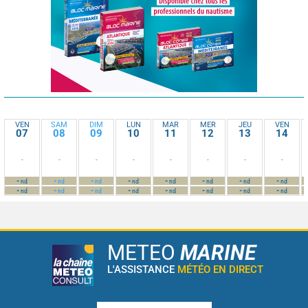
VEN
SAM
DIM
LUN
MAR
MER
JEU
VEN
07
08
09
10
11
12
13
14
-
-
-
-
-
-
-
-
-
-
-
-
-
-
-
-
nd
nd
nd
nd
nd
nd
nd
nd
-
-
-
-
-
-
-
-
nd
nd
nd
nd
nd
nd
nd
nd
METEO
MARINE
L'ASSISTANCE
MÉTÉO EN DIRECT