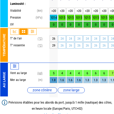
Luminosité :
Visibilité
(km)
>20
>20
>20
>20
>20
>20
>20
>2
1014
1015
1015
1015
1015
1015
1015
101
Pression
(hPa)
UV
0
0
0
0
0
0
0
0
TEMPÉRATURE
T° de l'air
26
24
24
24
24
24
24
24
(°C)
T° ressentie
29
26
26
26
26
26
26
26
(°C)
Vent au large
5
4
4
4
6
6
6
7
(nd)
AU LARGE
Mer au large
(m)
1.8
1.6
1.6
1.6
1.3
1.3
1.3
1.
zone côtière
zone large
Prévisions établies pour les abords du port, jusqu'à 1 mille (nautique) des côtes,
en heure locale (Europe/Paris, UTC+02)