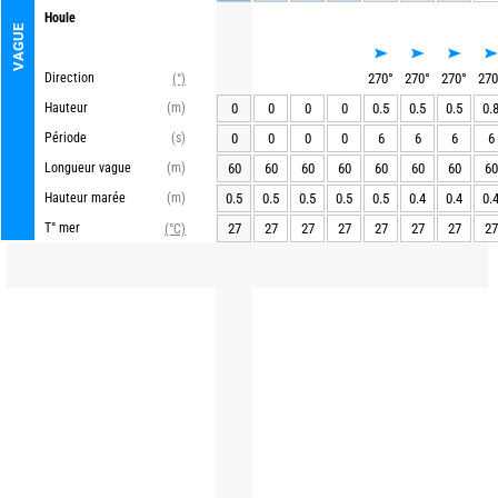
Houle
VAGUE
Direction
270
°
270
°
270
°
270
(°)
Hauteur
(m)
0
0
0
0
0.5
0.5
0.5
0.
Période
(s)
0
0
0
0
6
6
6
6
Longueur vague
(m)
60
60
60
60
60
60
60
60
Hauteur marée
(m)
0.5
0.5
0.5
0.5
0.5
0.4
0.4
0.
T° mer
27
27
27
27
27
27
27
27
(°C)