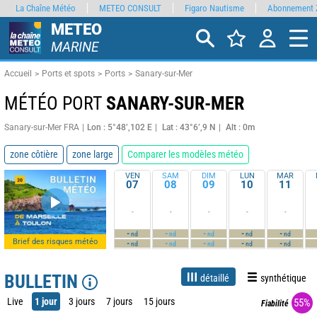
La Chaîne Météo
METEO CONSULT
Figaro Nautisme
Abonnement 
METEO
MARINE
Accueil
Ports et spots
Ports
Sanary-sur-Mer
MÉTÉO PORT
SANARY-SUR-MER
Sanary-sur-Mer FRA
Lon : 5°48’,102 E
Lat : 43°6’,9 N
Alt : 0m
zone côtière
zone large
Comparer les modèles météo
VEN
SAM
DIM
LUN
MAR
07
08
09
10
11
-
-
-
-
-
-
-
-
-
-
nd
nd
nd
nd
nd
Brief des risques météo
-
-
-
-
-
nd
nd
nd
nd
nd
BULLETIN
détaillé
synthétique
Live
1 jour
3 jours
7 jours
15 jours
55%
Fiabilité