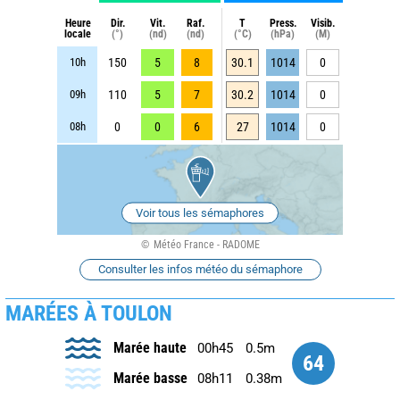
Heure
Dir.
Vit.
Raf.
T
Press.
Visib.
locale
(°)
(nd)
(nd)
(°C)
(hPa)
(M)
10h
150
5
8
30.1
1014
0
09h
110
5
7
30.2
1014
0
08h
0
0
6
27
1014
0
Voir tous les sémaphores
Météo France - RADOME
Consulter les infos météo du sémaphore
MARÉES À TOULON
Marée haute
00h45
0.5m
64
Marée basse
08h11
0.38m