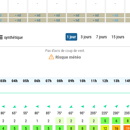
-
-
-
-
-
-
-
-
-
-
-
-
d
nd
nd
nd
nd
nd
nd
-
-
-
-
-
-
d
nd
nd
nd
nd
nd
nd
1 jour
3 jours
7 jours
15 jours
synthétique
Pas d'avis de coup de vent.
Risque météo
03h
04h
05h
06h
07h
08h
09h
10h
11h
12h
13h
14
03h
04h
05h
06h
07h
08h
09h
10h
11h
12h
13h
14
80
°
65
°
55
°
80
°
85
°
75
°
65
°
95
°
205
°
225
°
230
°
235
2
2
2
1
2
2
2
2
2
5
6
8
4
5
5
5
5
6
8
8
8
12
16
19