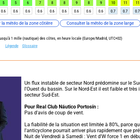
5
5
6
7
8
8
9
8
9
10
11
11
0.6
0.6
0.6
0.6
0.6
0.6
0.6
0.6
0.6
0.7
0.7
0.7
 la météo de la zone côtière
Consulter la météo de la zone large
jusqu'à 1 mille (nautique) des côtes, en heure locale (Europe/Madrid, UTC+02)
Légende
Glossaire
Un flux instable de secteur Nord prédomine sur le Sud
l'Ouest du bassin. Sur le Nord-Est il est faible et très 
secteur Sud-Est.
Pour Real Club Náutico Portosín :
Pas d'avis de coup de vent.
La fiabilité de la situation est limitée à 80%, parce qu
l'anticyclone pourrait arriver plus rapidement que pré
Nuit de Vendredi à Samedi : Vent d'W force 1 en début