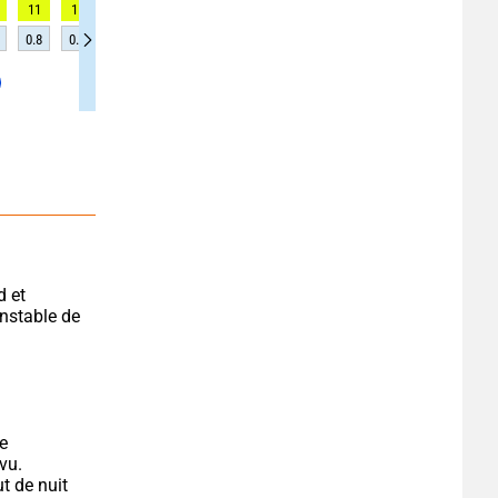
11
11
10
9
9
8
7
6
6
0.8
0.8
0.8
0.9
0.9
0.9
0.9
0.9
0.9
 et 
instable de 
e 
vu.
 de nuit 