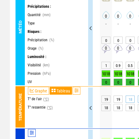
Précipitations :
Quantité
(mm)
0
0
0
MÉTÉO
Type
-
-
-
Risques :
Précipitation
(%)
0
0
0
0
0
0
Orage
(%)
Luminosité :
Visibilité
(km)
1
0.9
0.5
Pression
(hPa)
1018
1018
1018
UV
0
0
0
Graphe
Tableau
TEMPÉRATURE
T° de l'air
(°C)
19
19
18
T° ressentie
(°C)
18
18
18