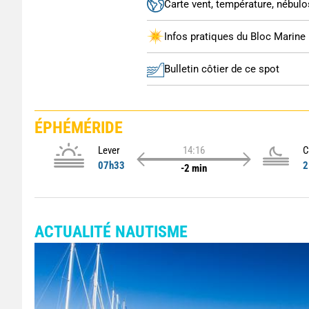
Carte vent, température, nébulos
Infos pratiques du Bloc Marine
Bulletin côtier de ce spot
ÉPHÉMÉRIDE
Lever
14:16
C
07h33
2
-2 min
ACTUALITÉ NAUTISME