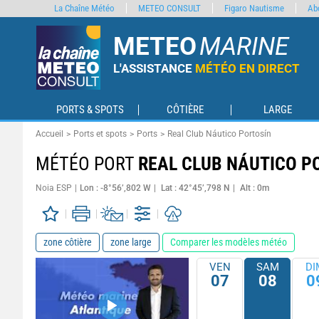
La Chaîne Météo
METEO CONSULT
Figaro Nautisme
Ab
METEO
MARINE
L'ASSISTANCE
MÉTÉO EN DIRECT
PORTS & SPOTS
CÔTIÈRE
LARGE
Accueil
Ports et spots
Ports
Real Club Náutico Portosín
MÉTÉO PORT
REAL CLUB NÁUTICO P
Noia ESP
Lon : -8°56’,802 W
Lat : 42°45’,798 N
Alt : 0m
zone côtière
zone large
Comparer les modèles météo
VEN
SAM
DI
07
08
0