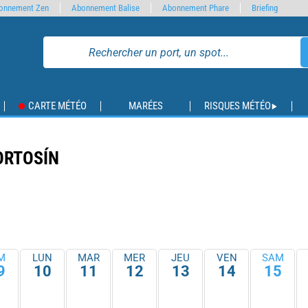
onnement Zen
Abonnement Balise
Abonnement Phare
Briefing
CARTE MÉTÉO
MARÉES
RISQUES MÉTÉO
ORTOSÍN
M
LUN
MAR
MER
JEU
VEN
SAM
9
10
11
12
13
14
15