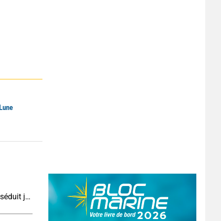
 Lune
Çeşme en août : la station balnéaire turque qui séduit jusque de l’autre côté de la mer Égée