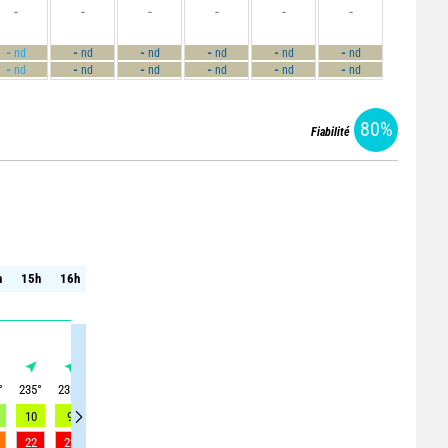
-
-
-
-
-
-
-
-
-
-
-
-
nd
nd
nd
nd
nd
nd
-
-
-
-
-
-
nd
nd
nd
nd
nd
nd
80%
Fiabilité
h
15h
16h
17h
18h
19h
20h
21h
22h
23h
h
15h
16h
17h
18h
19h
20h
21h
22h
23h
°
235
°
235
°
240
°
240
°
235
°
235
°
220
°
200
°
180
°
10
9
9
9
7
6
5
3
2
22
22
21
20
19
16
17
13
9