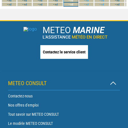
-
-
-
-
-
-
-
-
nd
nd
nd
nd
nd
nd
nd
nd
-
-
-
-
-
-
-
-
nd
nd
nd
nd
nd
nd
nd
nd
METEO
MARINE
L'ASSISTANCE
MÉTÉO EN DIRECT
Contactez le service client
METEO CONSULT
Contactez-nous
Nos offres d'emploi
Tout savoir sur METEO CONSULT
Le modèle METEO CONSULT