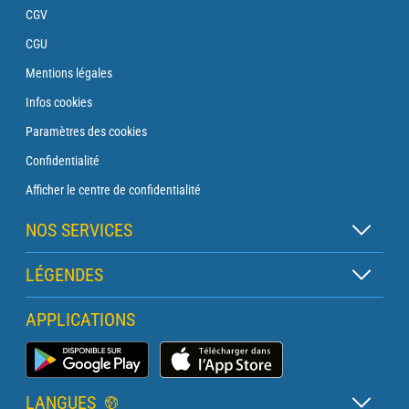
CGV
CGU
Mentions légales
Infos cookies
Paramètres des cookies
Confidentialité
Afficher le centre de confidentialité
NOS SERVICES
Abonnement Zen
LÉGENDES
Abonnement Balise
Légende des cartes
APPLICATIONS
Abonnement Traversée
Légende des pictogrammes
Abonnement Phare
Application Météo Marine
Glossaire
Briefing avec un prévisionniste
LANGUES