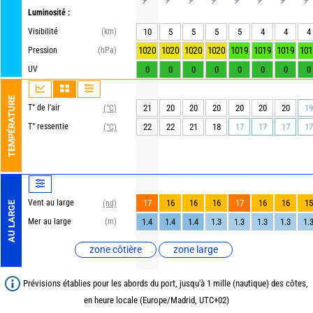
Luminosité :
Visibilité
(km)
10
5
5
5
5
4
4
4
1020
1020
1020
1020
1019
1019
1019
101
Pression
(hPa)
UV
0
0
0
0
0
0
0
0
TEMPÉRATURE
T° de l'air
21
20
20
20
20
20
20
19
(°C)
T° ressentie
22
22
21
18
17
17
17
17
(°C)
Vent au large
17
16
16
16
17
16
16
15
(nd)
AU LARGE
Mer au large
(m)
1.4
1.4
1.4
1.3
1.3
1.3
1.3
1.
zone côtière
zone large
Prévisions établies pour les abords du port, jusqu'à 1 mille (nautique) des côtes,
en heure locale (Europe/Madrid, UTC+02)