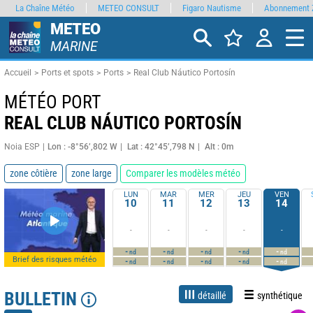
La Chaîne Météo
METEO CONSULT
Figaro Nautisme
Abonnement 
METEO
MARINE
Accueil
Ports et spots
Ports
Real Club Náutico Portosín
MÉTÉO PORT
REAL CLUB NÁUTICO PORTOSÍN
Noia ESP
Lon : -8°56’,802 W
Lat : 42°45’,798 N
Alt : 0m
zone côtière
zone large
Comparer les modèles météo
LUN
MAR
MER
JEU
VEN
10
11
12
13
14
-
-
-
-
-
-
-
-
-
-
nd
nd
nd
nd
nd
Brief des risques météo
-
-
-
-
-
nd
nd
nd
nd
nd
BULLETIN
détaillé
synthétique