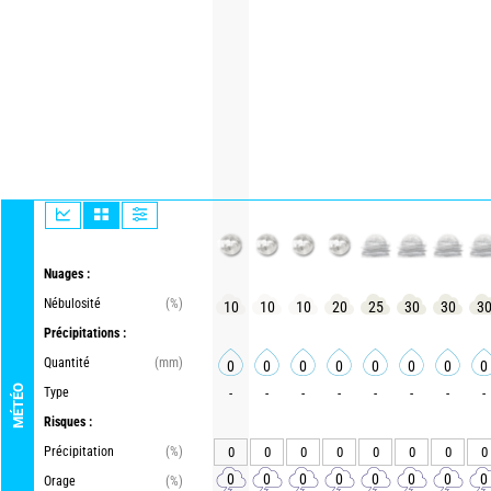
Nuages :
Nébulosité
(%)
10
10
10
20
25
30
30
3
Précipitations :
Quantité
(mm)
0
0
0
0
0
0
0
0
MÉTÉO
Type
-
-
-
-
-
-
-
-
Risques :
Précipitation
(%)
0
0
0
0
0
0
0
0
0
0
0
0
0
0
0
0
Orage
(%)