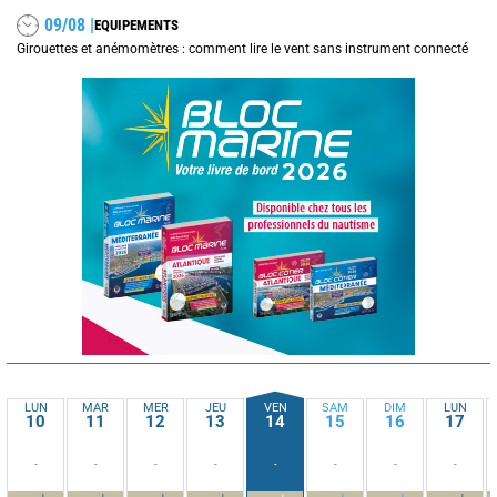
09/08 |
EQUIPEMENTS
Girouettes et anémomètres : comment lire le vent sans instrument connecté
LUN
MAR
MER
JEU
VEN
SAM
DIM
LUN
10
11
12
13
14
15
16
17
-
-
-
-
-
-
-
-