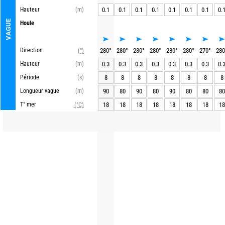
Hauteur
(m)
0.1
0.1
0.1
0.1
0.1
0.1
0.1
0.
VAGUE
Houle
Direction
280
°
280
°
280
°
280
°
280
°
280
°
270
°
280
(°)
Hauteur
(m)
0.3
0.3
0.3
0.3
0.3
0.3
0.3
0.
Période
(s)
8
8
8
8
8
8
8
8
Longueur vague
(m)
90
80
90
80
90
80
80
80
T° mer
18
18
18
18
18
18
18
18
(°C)