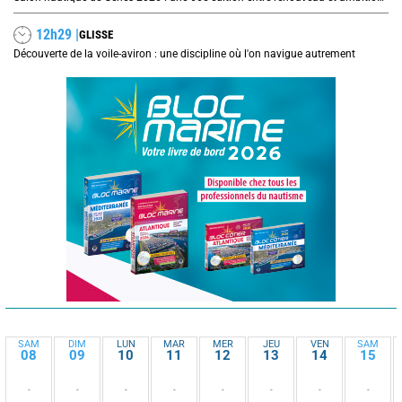
12h29 |
GLISSE
Découverte de la voile-aviron : une discipline où l'on navigue autrement
SAM
DIM
LUN
MAR
MER
JEU
VEN
SAM
08
09
10
11
12
13
14
15
-
-
-
-
-
-
-
-