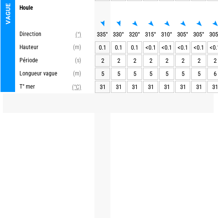
VAGUE
Houle
Direction
335
°
330
°
320
°
315
°
310
°
305
°
305
°
305
(°)
Hauteur
(m)
0.1
0.1
0.1
<0.1
<0.1
<0.1
<0.1
<0.
Période
(s)
2
2
2
2
2
2
2
2
Longueur vague
(m)
5
5
5
5
5
5
5
6
T° mer
31
31
31
31
31
31
31
31
(°C)