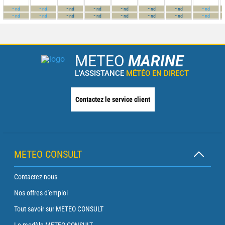
-
-
-
-
-
-
-
-
nd
nd
nd
nd
nd
nd
nd
nd
-
-
-
-
-
-
-
-
nd
nd
nd
nd
nd
nd
nd
nd
METEO
MARINE
L'ASSISTANCE
MÉTÉO EN DIRECT
Contactez le service client
METEO CONSULT
Contactez-nous
Nos offres d'emploi
Tout savoir sur METEO CONSULT
Le modèle METEO CONSULT