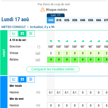
Pas d'avis de coup de vent.
Risque météo
Lun. 17
Lun. 17
Lundi 17 aoû
00h
01h
02h
03h
04h
05h
06h
07
00h
01h
02h
03h
04h
05h
06h
07
Actualisé, il y a 9h
METEO CONSULT
A 10 m du sol :
Direction
105
°
105
°
100
°
100
°
95
°
95
°
100
°
100
(°)
VENT
Vitesse
2
2
2
3
3
3
3
2
(nd)
4
4
4
4
4
4
4
4
Rafales
(nd)
Comparer les modèles météo
Mer totale
Hauteur
(m)
0.1
0.1
0.1
0.1
0
0
0
0
Mer du vent
Hauteur
(m)
0
0
0
0
0
0
0
0