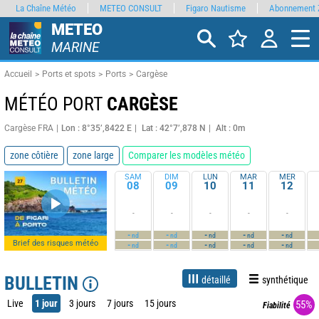
La Chaîne Météo
METEO CONSULT
Figaro Nautisme
Abonnement 
METEO
MARINE
Accueil
Ports et spots
Ports
Cargèse
MÉTÉO PORT
CARGÈSE
Cargèse FRA
Lon : 8°35’,8422 E
Lat : 42°7’,878 N
Alt : 0m
zone côtière
zone large
Comparer les modèles météo
SAM
DIM
LUN
MAR
MER
08
09
10
11
12
-
-
-
-
-
-
-
-
-
-
nd
nd
nd
nd
nd
Brief des risques météo
-
-
-
-
-
nd
nd
nd
nd
nd
BULLETIN
détaillé
synthétique
Live
1 jour
3 jours
7 jours
15 jours
55%
Fiabilité