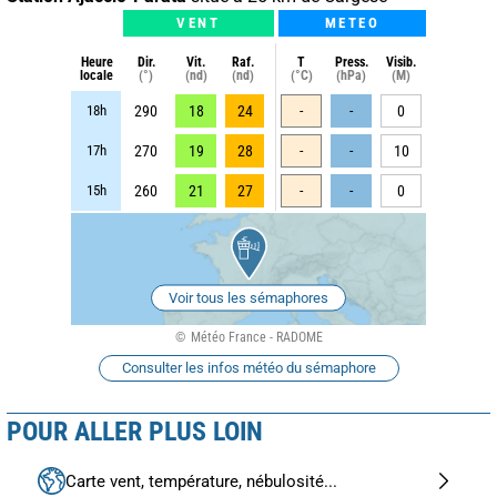
VENT
METEO
Heure
Dir.
Vit.
Raf.
T
Press.
Visib.
locale
(°)
(nd)
(nd)
(°C)
(hPa)
(M)
18h
290
18
24
-
-
0
17h
270
19
28
-
-
10
15h
260
21
27
-
-
0
Voir tous les sémaphores
Météo France - RADOME
Consulter les infos météo du sémaphore
POUR ALLER PLUS LOIN
Carte vent, température, nébulosité...