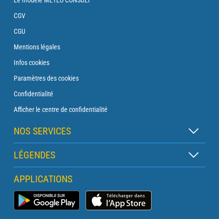
CGV
CGU
Mentions légales
Infos cookies
Paramètres des cookies
Confidentialité
Afficher le centre de confidentialité
NOS SERVICES
Abonnement Zen
LÉGENDES
Abonnement Balise
Légende des cartes
APPLICATIONS
Abonnement Traversée
Légende des pictogrammes
Abonnement Phare
Application Météo Marine
Glossaire
Briefing avec un prévisionniste