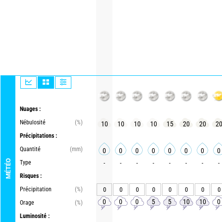
Nuages :
Nébulosité
(%)
10
10
10
10
15
20
20
2
Précipitations :
Quantité
(mm)
0
0
0
0
0
0
0
0
MÉTÉO
Type
-
-
-
-
-
-
-
-
Risques :
Précipitation
(%)
0
0
0
0
0
0
0
0
0
0
0
5
5
10
10
0
Orage
(%)
Luminosité :