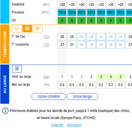
Visibilité
(km)
>20
>20
>20
>20
>20
>20
>20
>2
1014
1014
1013
1013
1013
1013
1013
101
Pression
(hPa)
UV
0
0
0
0
0
0
0
0
TEMPÉRATURE
T° de l'air
25
25
24
24
24
24
24
25
(°C)
T° ressentie
27
27
26
26
26
26
26
27
(°C)
Vent au large
1
1
1
2
2
3
2
2
(nd)
AU LARGE
Mer au large
(m)
0.3
0.3
0.3
0.2
0.2
0.2
0.2
0.
zone côtière
zone large
Prévisions établies pour les abords du port, jusqu'à 1 mille (nautique) des côtes,
en heure locale (Europe/Paris, UTC+02)
Légende
Glossaire