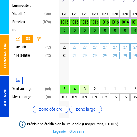
Luminosité :
Visibilité
(km)
>20
>20
>20
>20
>20
>20
>20
>2
1016
1016
1016
1016
1016
1016
1016
101
Pression
(hPa)
UV
0
0
0
0
0
0
0
0
TEMPÉRATURE
T° de l'air
28
27
27
27
27
27
27
27
(°C)
T° ressentie
30
29
29
29
29
29
29
29
(°C)
Vent au large
5
4
3
2
1
1
1
2
(nd)
AU LARGE
Mer au large
(m)
0.3
0.3
0.3
0.3
0.2
0.2
0.2
0.
zone côtière
zone large
Prévisions établies en heure locale (Europe/Paris, UTC+02)
Légende
Glossaire