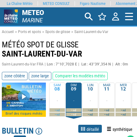
La Chaîne Météo
METEO CONSULT
Figaro Nautisme
Abonnement 
METEO
MARINE
Accueil
Ports et spots
Spots de glisse
Saint-Laurent-du-Var
MÉTÉO SPOT DE GLISSE
SAINT-LAURENT-DU-VAR
Saint-Laurent-du-Var FRA
Lon : 7°10’,7028 E
Lat : 43°39’,354 N
Alt : 0m
zone côtière
zone large
Comparer les modèles météo
SAM
DIM
LUN
MAR
MER
08
09
10
11
12
-
-
-
-
-
-
-
-
-
-
nd
nd
nd
nd
nd
Brief des risques météo
-
-
-
-
-
nd
nd
nd
nd
nd
BULLETIN
détaillé
synthétique