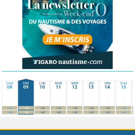
SAM
DIM
LUN
MAR
MER
JEU
VEN
SAM
08
09
10
11
12
13
14
15
-
-
-
-
-
-
-
-
-
-
-
-
-
-
-
-
nd
nd
nd
nd
nd
nd
nd
nd
-
-
-
-
-
-
-
-
nd
nd
nd
nd
nd
nd
nd
nd