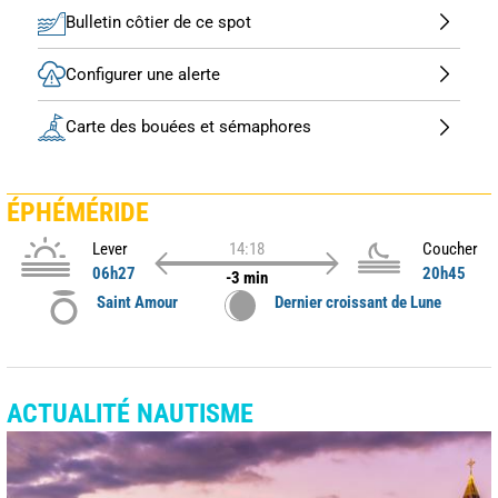
Bulletin côtier de ce spot
Configurer une alerte
Carte des bouées et sémaphores
ÉPHÉMÉRIDE
Lever
14:18
Coucher
06h27
20h45
-3 min
Saint Amour
Dernier croissant de Lune
ACTUALITÉ NAUTISME