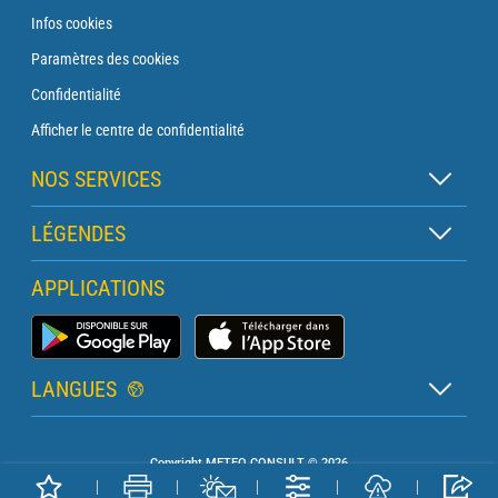
Infos cookies
Paramètres des cookies
Confidentialité
Afficher le centre de confidentialité
NOS SERVICES
Abonnement Zen
LÉGENDES
Abonnement Balise
Légende des cartes
APPLICATIONS
Abonnement Traversée
Légende des pictogrammes
Abonnement Phare
Application Météo Marine
Glossaire
Briefing avec un prévisionniste
LANGUES
Bulletin Pro Marine
Français
Devis services PRO
Copyright METEO CONSULT © 2026
Anglais
Météo Terrestre