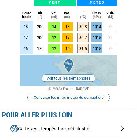
VENT
METEO
Heure
Dir.
Vit.
Raf.
T
Press.
Visib.
locale
(°)
(nd)
(nd)
(°C)
(hPa)
(M)
18h
200
14
18
30.3
1014
0
17h
200
12
17
30.7
1015
0
16h
170
12
19
31.5
1015
0
Voir tous les sémaphores
Météo France - RADOME
Consulter les infos météo du sémaphore
POUR ALLER PLUS LOIN
Carte vent, température, nébulosité...