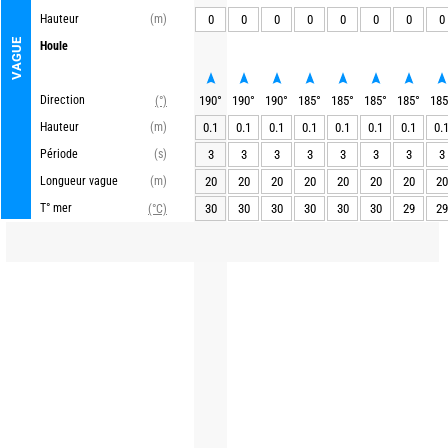
Hauteur
(m)
0
0
0
0
0
0
0
0
VAGUE
Houle
Direction
190
°
190
°
190
°
185
°
185
°
185
°
185
°
185
(°)
Hauteur
(m)
0.1
0.1
0.1
0.1
0.1
0.1
0.1
0.
Période
(s)
3
3
3
3
3
3
3
3
Longueur vague
(m)
20
20
20
20
20
20
20
20
T° mer
30
30
30
30
30
30
29
29
(°C)