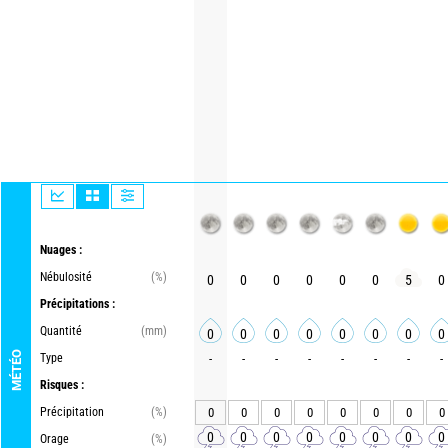
Nuages :
Nébulosité
(%)
0
0
0
0
0
0
5
0
Précipitations :
Quantité
(mm)
0
0
0
0
0
0
0
0
MÉTÉO
Type
-
-
-
-
-
-
-
-
Risques :
Précipitation
(%)
0
0
0
0
0
0
0
0
0
0
0
0
0
0
0
0
Orage
(%)