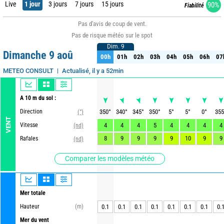
Live
1 jour
3 jours
7 jours
15 jours
90%
Fiabilité
Pas d'avis de coup de vent.
Pas de risque météo sur le spot
Dim. 9
Dim. 9
Dimanche 9 aoû
00h
01h
02h
03h
04h
05h
06h
07
00h
01h
02h
03h
04h
05h
06h
07
Actualisé, il y a 52min
METEO CONSULT
A 10 m du sol :
Direction
350
°
340
°
345
°
350
°
5
°
5
°
0
°
355
(°)
VENT
Vitesse
4
4
4
5
4
4
4
4
(nd)
8
9
9
9
9
10
9
9
Rafales
(nd)
Comparer les modèles météo
Mer totale
Hauteur
(m)
0.1
0.1
0.1
0.1
0.1
0.1
0.1
0.
Mer du vent