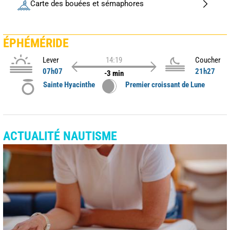
Carte des bouées et sémaphores
ÉPHÉMÉRIDE
Lever
14:19
Coucher
07h07
21h27
-3 min
Sainte Hyacinthe
Premier croissant de Lune
ACTUALITÉ NAUTISME