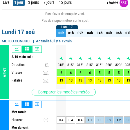
Live
1 jour
3 jours
7 jours
15 jours
55%
Fiabilité
Pas d'avis de coup de vent.
Pas de risque météo sur le spot
Lun. 17
Lun. 17
Lundi 17 aoû
00h
01h
02h
03h
04h
05h
06h
07
00h
01h
02h
03h
04h
05h
06h
07
Actualisé, il y a 12min
METEO CONSULT
A 10 m du sol :
Direction
315
°
315
°
315
°
315
°
315
°
320
°
320
°
325
(°)
VENT
Vitesse
6
6
6
6
5
5
5
5
(nd)
13
13
13
13
13
13
13
13
Rafales
(nd)
Comparer les modèles météo
Mer totale
Hauteur
(m)
0.4
0.4
0.4
1.1
1.1
1.2
1.2
1.
Mer du vent