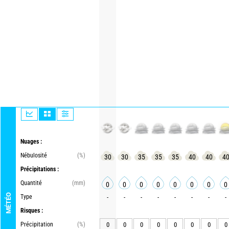
Nuages :
Nébulosité
(%)
30
30
35
35
35
40
40
4
Précipitations :
Quantité
(mm)
0
0
0
0
0
0
0
0
MÉTÉO
Type
-
-
-
-
-
-
-
-
Risques :
Précipitation
(%)
0
0
0
0
0
0
0
0