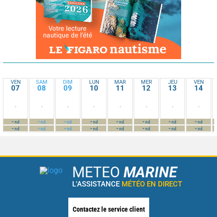
VEN
SAM
DIM
LUN
MAR
MER
JEU
VEN
07
08
09
10
11
12
13
14
-
-
-
-
-
-
-
-
-
-
-
-
-
-
-
-
nd
nd
nd
nd
nd
nd
nd
nd
-
-
-
-
-
-
-
-
nd
nd
nd
nd
nd
nd
nd
nd
METEO
MARINE
L'ASSISTANCE
MÉTÉO EN DIRECT
Contactez le service client