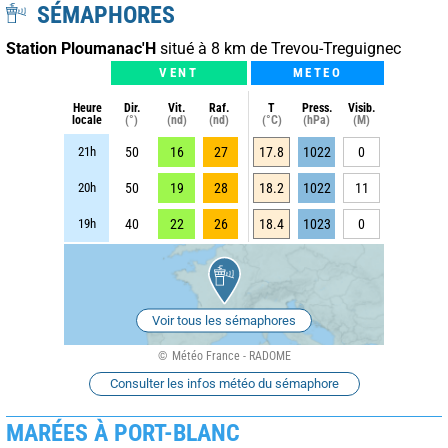
SÉMAPHORES
Station Ploumanac'H
situé à 8 km de Trevou-Treguignec
VENT
METEO
Heure
Dir.
Vit.
Raf.
T
Press.
Visib.
locale
(°)
(nd)
(nd)
(°C)
(hPa)
(M)
21h
50
16
27
17.8
1022
0
20h
50
19
28
18.2
1022
11
19h
40
22
26
18.4
1023
0
Voir tous les sémaphores
Météo France - RADOME
Consulter les infos météo du sémaphore
MARÉES À PORT-BLANC