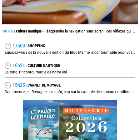
18H15 |
Culture nautique
- Réapprendre la navigation sans écran : ces réflexes qui peuvent sauver une traversée
17h00 |
SHOPPING
Équipez-vous de la nouvelle édition du Bloc Marine, incontournable pour vos prochaines navigations !
16h21 |
CULTURE NAUTIQUE
La tong, l'incontournable de notre été
15h25 |
CARNET DE VOYAGE
Douarnenez, en Bretagne : en août, cap sur la capitale des bateaux traditionnels et de la sardine