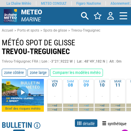
La Chaîne Météo
METEO CONSULT
Figaro Nautisme
Abonnement 
METEO
MARINE
Accueil
Ports et spots
Spots de glisse
Trevou-Treguignec
MÉTÉO SPOT DE GLISSE
TREVOU-TREGUIGNEC
Trévou-Tréguignec FRA
Lon : -3°21’,9222 W
Lat : 48°49’,182 N
Alt : 0m
zone côtière
zone large
Comparer les modèles météo
VEN
SAM
DIM
LUN
MAR
07
08
09
10
11
-
-
-
-
-
-
-
-
-
-
nd
nd
nd
nd
nd
Brief des risques météo
-
-
-
-
-
nd
nd
nd
nd
nd
BULLETIN
détaillé
synthétique