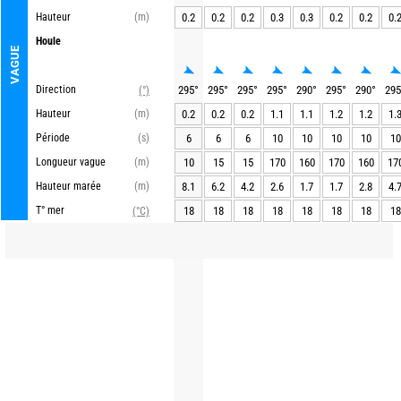
Hauteur
(m)
0.2
0.2
0.2
0.3
0.3
0.2
0.2
0.
Houle
VAGUE
Direction
295
°
295
°
295
°
295
°
290
°
295
°
290
°
295
(°)
Hauteur
(m)
0.2
0.2
0.2
1.1
1.1
1.2
1.2
1.
Période
(s)
6
6
6
10
10
10
10
10
Longueur vague
(m)
10
15
15
170
160
170
160
17
Hauteur marée
(m)
8.1
6.2
4.2
2.6
1.7
1.7
2.8
4.
T° mer
18
18
18
18
18
18
18
18
(°C)