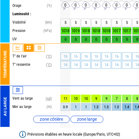
0
0
0
0
0
0
0
0
Orage
(%)
Luminosité :
Visibilité
(km)
5
5
5
5
5
5
5
5
1018
1019
1018
1018
1018
1017
1017
101
Pression
(hPa)
UV
0
0
0
0
0
0
0
0
TEMPÉRATURE
T° de l'air
16
16
16
16
16
16
16
16
(°C)
T° ressentie
14
14
14
14
14
14
14
14
(°C)
Vent au large
11
10
10
9
9
7
8
8
(nd)
AU LARGE
Mer au large
(m)
0.9
1
1
1.3
1.3
1.3
1.4
1.
zone côtière
zone large
Prévisions établies en heure locale (Europe/Paris, UTC+02)